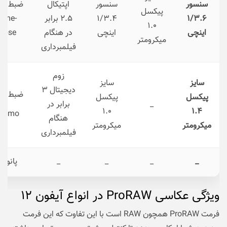
سنسور
سنسور
اپتیکال
ضبط وید
پیکسل
۱/۳.۶
۱/۳.۴
۲.۵ برابر
Time-
۱.۰
اینچی
اینچی
در هنگام
lapse
میکرومتر
فیلمبرداری
زوم
سایز
سایز
دیجیتال ۳
ضبط وید
پیکسل
پیکسل
_
برابر در
۱.۰
۱.۴
lo-mo
هنگام
میکرومتر
میکرومتر
فیلمبرداری
_
_
_
_
پانورام
ویژگی عکاسی ProRAW
در انواع آیفون ۱۲
فرمت ProRAW همچون RAW است با این تفاوت که این فرمت