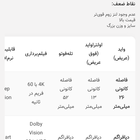
نقاط ضعف:
عدم وجود لنز زوم قوی‌تر
قیمت بالا
سایز و وزن بزرگ
اولتراواید
واید
قابلیت‌
(فوق
تله‌فوتو
فیلم‌برداری
(عریض)
نرم‌افزا
عریض)
فاصله
فاصله
فاصله
4K با 60
کانونی
کانونی
کانونی
Deep
فریم در
usion
۵۲
۱۳
۲۶
ثانیه
میلی‌متر
میلی‌متر
میلی‌متر
Dolby
Vision
دیافراگم
دیافراگم
دیافراگم
Smart