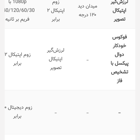
لرزش‌گیر
زوم
1080p با
میدان دید
اپتیکال
اپتیکال ۲
240/120/60/30
۱۲۰ درجه
تصویر
برابر
فریم بر ثانیه
فوکوس
خودکار
لرزش‌گیر
دوال
زوم اپتیکال ۲
اپتیکال
_
پیکسل با
برابر
تصویر
تشخیص
فاز
زوم دیجیتال ۱۰
_
_
_
برابر