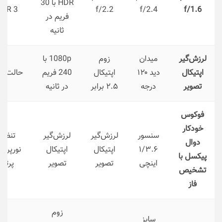
HDR با 30
DR 3
f/2.2
f/2.4
f/1.6
فریم در
ثانیه
لرزش‌گیر
میدان
زوم
1080p با
اپتیکال
دید ۱۲۰
اپتیکال
240 فریم
حالت 
تصویر
درجه
۲.۵ برابر
در ثانیه
فوکوس
خودکار
سنسور
لرزش‌گیر
لرزش‌گیر
تنظیم
دوال
۱/۳.۶
اپتیکال
اپتیکال
نورپردا
پیکسل با
اینچی
تصویر
تصویر
پرتره
تشخیص
فاز
زوم
سایز