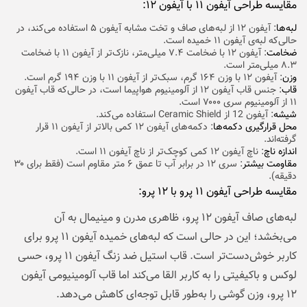
مقایسه طراحی آیفون ۱۱ با آیفون ۱۲:
لبه‌ها
: آیفون ۱۲ از لبه‌های صاف و تخت مشابه آیفون ۵ استفاده می‌کند، در
حالی‌که لبه‌ی آیفون ۱۱ خمیده است.
ضخامت
: آیفون ۱۲ با ضخامت ۷.۴ میلی‌متر، نازک‌تر از آیفون ۱۱ با ضخامت
۸.۳ میلی‌متر است.
وزن
: آیفون ۱۲ با وزن ۱۶۴ گرم، سبک‌تر از آیفون ۱۱ با وزن ۱۹۴ گرم است.
قاب
: جنس قاب آیفون ۱۲ از آلومینیوم هواپیما است، در حالی‌که قاب آیفون
۱۱ از آلومینیوم سری ۷۰۰۰ است.
شیشه
: آیفون 12 از Ceramic Shield استفاده می‌کند.
محل قرارگیری دکمه‌ها
: دکمه‌های آیفون ۱۲ کمی بالاتر از آیفون ۱۱ قرار
گرفته‌اند.
اندازه ناچ
: ناچ آیفون ۱۲ کمی کوچک‌تر از ناچ آیفون ۱۱ است.
مقاومت بیشتر
: سری ۱۲ در برابر آب تا عمق ۶ متر مقاوم است (فقط برای ۳۰
دقیقه).
مقایسه طراحی آیفون ۱۱ پرو با ۱۲ پرو:
لبه‌های صاف آیفون ۱۲ پرو، ظاهری مدرن‌ و مینیمال به آن
می‌بخشد؛ این در حالی است که لبه‌های خمیده آیفون ۱۱ پرو برای
کاربر خوش‌دست‌تر است. قاب استیل ضد زنگ آیفون ۱۱ پرو، حسی
لوکس‌ و باکیفیتی را به کاربر القا می‌کند اما قاب آلومینیومی آیفون
۱۲ پرو، وزن گوشی را به‌طور قابل توجه‌ای کاهش می‌دهد.