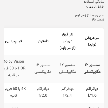
سادگی استفاده
نقاط ضعف:
عدم وجود لنز زوم قوی‌
قیمت بالا
لنز فوق
لنز عریض
عریض
تله‌فوتو
فیلم‌برداری
(واید)
(اولتراواید)
Dolby Vision
سنسور ۱۲
سنسور ۱۲
سنسور ۱۲
HDR با 30 فریم
مگاپیکسلی
مگاپیکسلی
مگاپیکسلی
بر ثانیه
دیافراگم
دیافراگم
دیافراگم
4K با 60 فریم بر
f/1.6
f/2.4
f/2.0
ثانیه