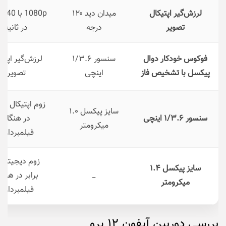
لرزش‌گیر اپتیکال
میدان دید ۱۲۰
80p
تصویر
درجه
در ثانیه
فوکوس خودکار دوال
سنسور ۱/۳.۶
لرزش‌گیر اپتی
پیکسل با تشخیص فاز
اینچی
تصویر
زوم 
سایز پیکسل ۱.۰
سنسور ۱/۳.۶ اینچی
در هنگام
میکرومتر
فیلمبرداری
سایز پیکسل ۱.۴
برابر در هنگا
_
میکرومتر
فیلمبرداری
بررسی دوربین آیفون ۱۲ پرو