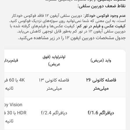
نقاط ضعف دوربین سلفی:
عدم وجود فوکوس خودکار
: دوربین سلفی آیفون ۱۲ فاقد فوکوس خودکار
است، به این معنی که شما نمی‌توانید روی سوژه‌های نزدیک فوکوس کنید.
کیفیت عکس و فیلم در نور کم
: کیفیت عکس‌ها و فیلم‌های گرفته شده با
دوربین سلفی آیفون ۱۲ در نور کم به‌طور قابل توجهی کاهش می‌یابد.
جدول مشخصات دوربین ایفون ۱۲ را در زیر مشاهده می‌کنید.
اولتراواید (فوق
واید (عریض)
فیلم‌برداری
عریض)
فاصله کانونی ۲۶
فاصله کانونی ۱۳
4K با 60 ف
میلی‌متر
میلی‌متر
ثانیه
olby Vision
دیافراگم f/1.6
دیافراگم f/2.4
HDR با 0
ثانیه