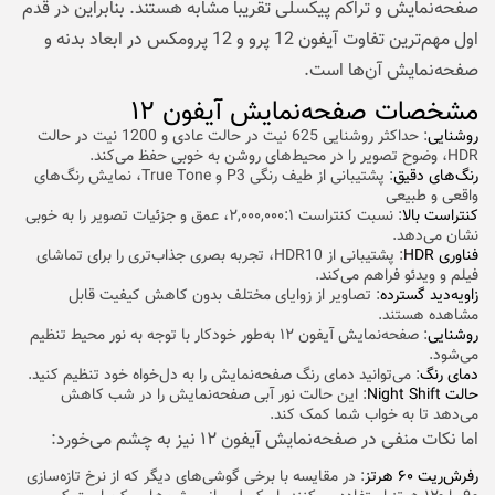
صفحه‌نمایش و تراکم پیکسلی تقریبا مشابه هستند. بنابراین در قدم
اول مهم‌ترین تفاوت آیفون 12 پرو و 12 پرومکس در ابعاد بدنه و
صفحه‌نمایش آن‌ها است.
مشخصات صفحه‌نمایش آیفون ۱۲
روشنایی
: حداکثر روشنایی 625 نیت در حالت عادی و 1200 نیت در حالت
HDR، وضوح تصویر را در محیط‌های روشن به خوبی حفظ می‌کند.
رنگ‌های دقیق
: پشتیبانی از طیف رنگی P3 و True Tone، نمایش رنگ‌های
واقعی و طبیعی
کنتراست بالا
: نسبت کنتراست ۲,۰۰۰,۰۰۰:۱، عمق و جزئیات تصویر را به خوبی
نشان می‌دهد.
فناوری HDR
: پشتیبانی از HDR10، تجربه بصری جذاب‌تری را برای تماشای
فیلم و ویدئو فراهم می‌کند.
زاویه‌دید گسترده
: تصاویر از زوایای مختلف بدون کاهش کیفیت قابل
مشاهده هستند.
روشنایی
: صفحه‌نمایش آیفون ۱۲ به‌طور خودکار با توجه به نور محیط تنظیم
می‌شود.
دمای رنگ
: می‌توانید دمای رنگ صفحه‌نمایش را به دل‌خواه خود تنظیم کنید.
حالت Night Shift
: این حالت نور آبی صفحه‌نمایش را در شب کاهش
می‌دهد تا به خواب شما کمک کند.
اما نکات منفی در صفحه‌نمایش آیفون ۱۲ نیز به چشم می‌خورد:
رفرش‌ریت ۶۰ هرتز
: در مقایسه با برخی گوشی‌های دیگر که از نرخ تازه‌سازی