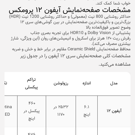
خواب شما کمک کند.
مشخصات صفحه‌نمایش آیفون ۱۲ پرومکس
حداکثر روشنایی 800 نیت (معمولی) و حداکثر روشنایی 1200 نیت (HDR)
بزرگ‌ترین و باکیفیت‌ترین صفحه‌نمایش در بین گوشی‌های سری ۱۲
وضوح تصویر فوق‌العاده بالا
پشتیبانی از Dolby Vision و HDR10 برای تجربه بصری جذاب
رفرش ریت ۱۲۰ هرتز برای اسکرول و انیمیشن‌های روان (این ویژگی، شارژ
بیشتری مصرف می‌کند).
محافظ صفحه‌نمایش Ceramic Shield مقاوم در برابر خط و خش و ضربه
مشخصات کلی صفحه‌نمایش سری ۱۲ آیفون را در جدول زیر
مشاهده می‌کنید.
تراکم
مدل
اندازه
رزولوشن
تکنو
پیکسلی
۴۶۰
۶.۱
۲۵۳۲ در
Retina
آیفون ۱۲
پیکسل در
اینچ
۱۱۷۰
OLED
اینچ