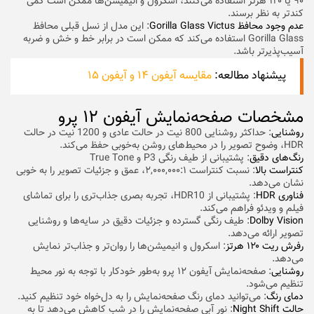
۹۰ یا ۱۲۰ هرتز استفاده می‌کنند، اسکرول و انیمیشن‌ها ممکن است کمی
کندتر به نظر برسند.
عدم وجود محافظ Gorilla Glass Victus
: این مدل از نسل قبلی محافظ
Gorilla Glass استفاده می‌کند که ممکن است در برابر خط و خش و ضربه
آسیب‌پذیرتر باشد.
پیشنهاد مطالعه:
مقایسه آیفون ۱۴ و آیفون ۱۵
مشخصات صفحه‌نمایش آیفون ۱۲ پرو
روشنایی
: حداکثر روشنایی 800 نیت در حالت عادی و 1200 نیت در حالت
HDR، وضوح تصویر را در محیط‌های روشن به‌خوبی حفظ می‌کند.
رنگ‌های دقیق
: پشتیبانی از طیف رنگی P3 و True Tone
کنتراست بالا
: نسبت کنتراست ۲,۰۰۰,۰۰۰:۱، عمق و جزئیات تصویر را به خوبی
نشان می‌دهد.
فناوری HDR
: پشتیبانی از HDR10، تجربه بصری جذاب‌تری را برای تماشای
فیلم و ویدئو فراهم می‌کند.
Dolby Vision
: طیف رنگی گسترده‌ و جزئیات دقیق‌ در سایه‌ها و روشنایی
تصویر ارائه می‌دهد.
رفرش ریت ۱۲۰ هرتز
: اسکرول و انیمیشن‌ها را روان‌تر و جذاب‌تر نمایش
می‌دهد.
روشنایی
: صفحه‌نمایش آیفون ۱۲ پرو به‌طور خودکار با توجه به نور محیط
تنظیم می‌شود.
دمای رنگ
: می‌توانید دمای رنگ صفحه‌نمایش را به دل‌خواه خود تنظیم کنید.
حالت Night Shift
: نور آبی صفحه‌نمایش را در شب کاهش می‌دهد تا به