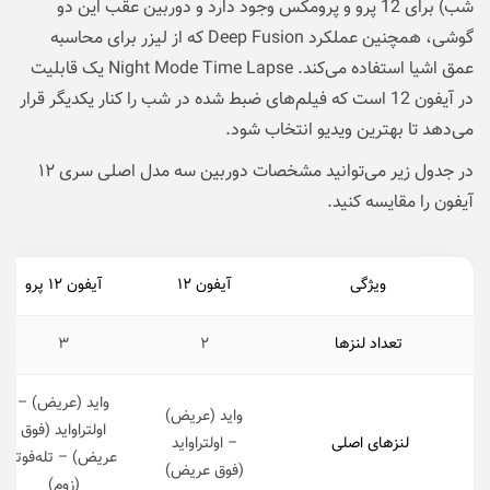
شب) برای 12 پرو و پرومکس وجود دارد و دوربین عقب این دو
گوشی، همچنین عملکرد Deep Fusion که از لیزر برای محاسبه
عمق اشیا استفاده می‌کند. Night Mode Time Lapse یک قابلیت
در آیفون 12 است که فیلم‌های ضبط شده در شب را کنار یکدیگر قرار
می‌دهد تا بهترین ویدیو انتخاب شود.
در جدول زیر می‌توانید مشخصات دوربین سه مدل اصلی سری ۱۲
آیفون را مقایسه کنید.
ویژگی
آیفون ۱۲
آیفون ۱۲ پرو
تعداد لنزها
۲
۳
واید (عریض) –
واید (عریض)
اولتراواید (فوق
لنزهای اصلی
– اولتراواید
عریض) – تله‌فوتو
(فوق عریض)
(زوم)