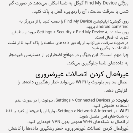
ویژگی Find My Device گوگل به شما امکان می‌دهد در صورت گم
شدن یا سرقت ساعت، آن را ردیابی، قفل یا پاک کنید.
روی گوشی: اپلیکیشن Find My Device را نصب کنید یا از مرورگر به
android.com/find بروید.
روی ساعت: به Settings > Security > Find My Device بروید و مطمئن
شوید که فعال است.
در صورت سرقت، می‌توانید از راه دور داده‌های ساعت را پاک کنید تا از نشت
اطلاعات جلوگیری شود.
چرا مهم است؟: این ویژگی در مواقع اضطراری از دسترسی غیرمجاز
به داده‌های شما جلوگیری می‌کند.
غیرفعال کردن اتصالات غیرضروری
اتصال مداوم بلوتوث یا Wi-Fi می‌تواند خطر رهگیری داده‌ها را
افزایش دهد.
بلوتوث:
در Settings > Connected Devices، بلوتوث را در صورت عدم
استفاده خاموش کنید.
Wi-Fi:
در Settings > Network & Internet، وای‌فای را غیرفعال کنید یا فقط
به شبکه‌های امن متصل شوید.
از اتصال به شبکه‌های Wi-Fi عمومی بدون VPN خودداری کنید.
غیرفعال کردن اتصالات غیرضروری، خطر رهگیری داده‌ها را کاهش