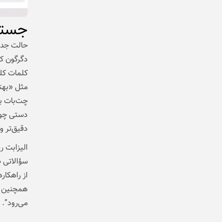
جستج
حالت جدی
دگرگون‌ ک
کلمات کلی
مثل «بهتر
چت‌بات بپ
دستی چوبی
دقیق‌تر و
الیزابت ر
سؤالاتی ط
از راهکار
همچنین ا
می‌رود”.