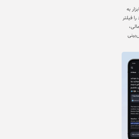
ار به
را فیلتر
الی،
‌بینی