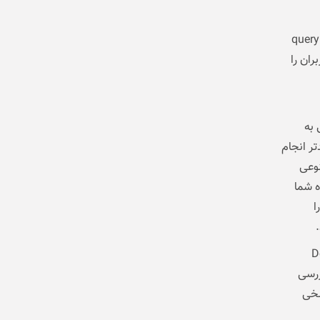
query fan-out tec
ان را
 به
تر انجام
نوعی
ه شما
ا
وان «جستجوی عمیق» (Deep
ررسی
سخی