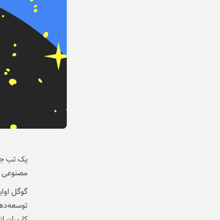
یک تب جد
مصنوعی ا
گوگل اوا