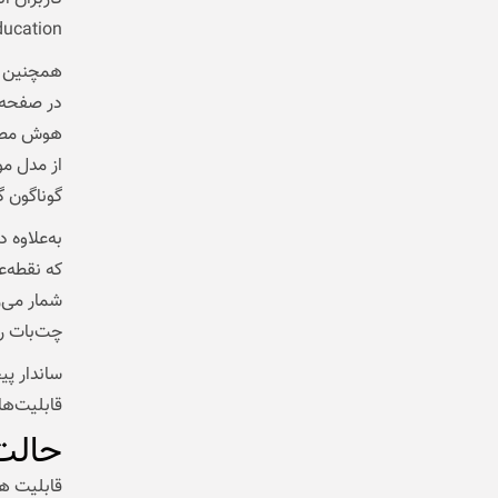
Education بالای 18 سال در دستر
همچنین گو
در صفحه ا
هوش مصنو
گوناگون گ
که نقطه‌ع
شمار می‌ر
چت‌بات را
ساندار پ
قابلیت‌ها
حالت
قابلیت ه