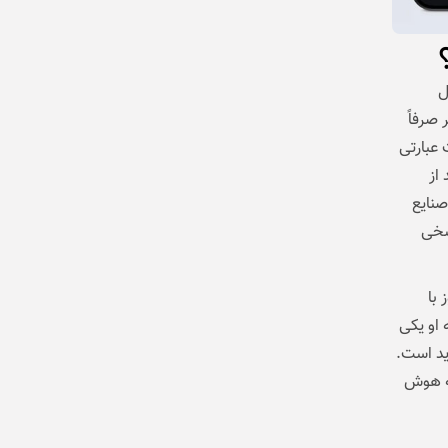
ل
صرفاً
 عبارتی
از
صنایع
سخی
با
 او یکی
ید است.
به هوش