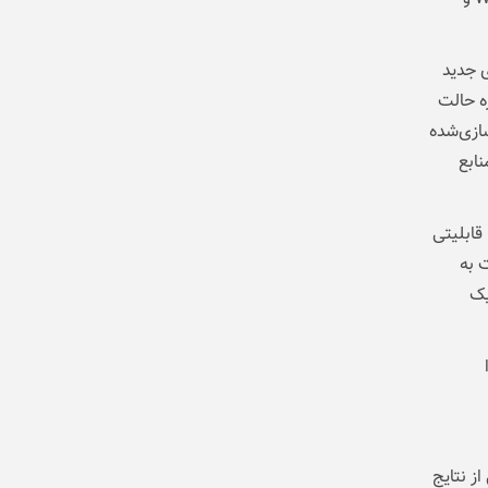
ی جدید
ه حالت
ازی‌شده
منابع
AI Overvie رونمایی کرد؛ قابلیتی
 به
یک
ز نتایج