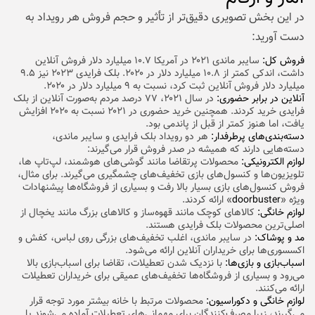
در این بخش تصویری دقیق‌تر از تأثیر و حجم فروش هر رویداد به
دست آورید:
فروش کل:
سایبر ماندی ۲۰۲۱ در آمریکا ۱۰.۷ میلیارد دلار فروش آنلاین
داشت، اندکی کمتر از ۱۰.۸ میلیارد دلار در ۲۰۲۰. بلک فرایدی ۲۰۲۳ نیز ۹.۵
میلیارد دلار فروش آنلاین ثبت کرد، نسبت به ۹ میلیارد دلار در ۲۰۲۰.
آنلاین در برابر حضوری:
در سال ۲۰۲۱، ۷۷ درصد مردم به‌صورت آنلاین از بلک
فرایدی خرید کردند. همچنین خرید حضوری در ۲۰۲۱ نسبت به ۲۰۲۰ افزایش
یافت، اما هنوز کمتر از قبل از پاندمی بود.
دسته‌بندی‌های پرطرفدار:
هر دو رویداد بلک فرایدی و سایبر ماندی،
دسته‌هایی دارند که همیشه در صدر فروش قرار می‌گیرند:
لوازم الکترونیکی:
محصولات پرتقاضا مانند گوشی‌های هوشمند،
لپ‌تاپ‌
ها،
تلویزیون‌ها و کنسول‌های بازی تخفیف‌های چشمگیری می‌گیرند. برای مثال،
فروش کنسول‌های بازی بسیار بالا رفت و بسیاری از فروشگاه‌ها پیشنهادات
ویژه «
doorbuster
» ارائه کردند.
لوازم خانگی:
کالاهای کوچک مانند قهوه‌ساز و کالاهای بزرگ مانند یخچال از
اصلی‌ترین محصولات بلک فرایدی هستند.
مد و پوشاک:
در سایبر ماندی، اغلب تخفیف‌های بزرگی روی لباس، کفش و
اکسسوری‌ها برای خریداران آنلاین ارائه می‌شود.
اسباب‌بازی و بازی‌ها:
با نزدیک شدن تعطیلات، تقاضا برای اسباب‌بازی بالا
می‌رود و بسیاری از فروشگاه‌ها تخفیف‌های عمیقی برای خریداران تعطیلات
ارائه می‌کنند.
لوازم خانگی و دکوراسیون:
محصولات مرتبط با خانه بیشتر مورد توجه قرار
می‌گیرند، زیرا مصرف‌کنندگان برای مهمانی‌های تعطیلات آماده می‌شوند یا