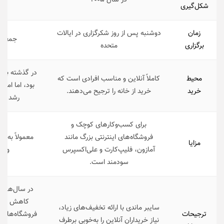
در سال ۲۰۰۵
شکل‌گیری
زمان
دوشنبه پس از روز شکرگزاری در ایالات
جمعه ب
برگزاری
متحده
در گذشته بیش
محیط
کاملاً آنلاین و مناسب افرادی است که
بود، اما امرو
خرید
خرید از خانه را ترجیح می‌دهند.
رشد چش
برای کسب‌وکارهای کوچک و
فروشگاه‌های اینترنتی بزرگ مانند
معمولاً به ن
مزایا
آمازون، فلیپ‌کارت و علی‌اکسپرس
والم
سودمند است.
در سال‌های ا
کاهش یافته
سایبر ماندی با ارائه تخفیف‌های زیاد،
ترجیحات
فروشگاه‌ها با
نیاز خریداران آنلاین را به‌خوبی برطرف