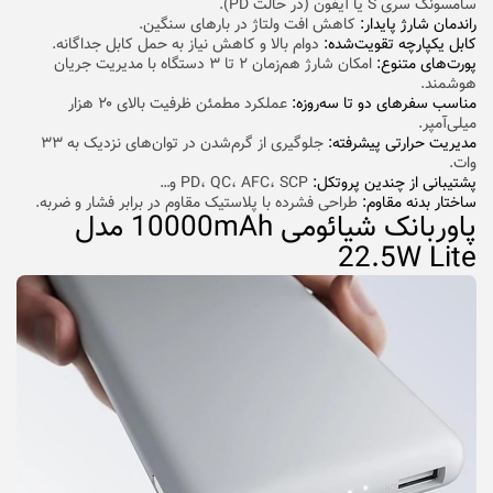
سامسونگ سری S یا آیفون (در حالت PD).
راندمان شارژ پایدار:
کاهش افت ولتاژ در بارهای سنگین.
کابل یکپارچه تقویت‌شده:
دوام بالا و کاهش نیاز به حمل کابل جداگانه.
پورت‌های متنوع:
امکان شارژ هم‌زمان ۲ تا ۳ دستگاه با مدیریت جریان
هوشمند.
مناسب سفرهای دو تا سه‌روزه:
عملکرد مطمئن ظرفیت بالای ۲۰ هزار
میلی‌آمپر.
مدیریت حرارتی پیشرفته:
جلوگیری از گرم‌شدن در توان‌های نزدیک به ۳۳
وات.
پشتیبانی از چندین پروتکل:
PD، QC، AFC، SCP و…
ساختار بدنه مقاوم:
طراحی فشرده با پلاستیک مقاوم در برابر فشار و ضربه.
پاوربانک شیائومی 10000mAh مدل
22.5W Lite