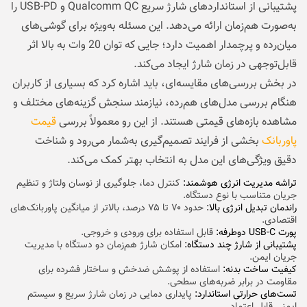
پشتیبانی از استانداردهای شارژ سریع Qualcomm QC و USB-PD را
به‌صورت هم‌زمان ارائه می‌دهد. این مسئله به‌ویژه برای گوشی‌های
میان‌رده و پرچمدار اهمیت دارد؛ جایی که توان 20 وات به بالا اثر
قابل‌توجهی در زمان شارژ ایجاد می‌کند.
در بخش بررسی‌های مقایسه‌ای، باید اشاره کرد که بسیاری از کاربران
هنگام بررسی مدل‌های هم‌رده، نیازمند سنجش گزینه‌های مختلف و
مشاهده بازه‌های قیمتی هستند. از این رو معمولاً بررسی
قیمت
پاوربانک
بخشی از فرایند تصمیم‌گیری به‌شمار می‌رود و شناخت
دقیق ویژگی‌های این مدل به انتخاب بهتر کمک می‌کند.
تراشه مدیریت انرژی هوشمند:
کنترل دما، جلوگیری از نوسان ولتاژ و تنظیم
جریان متناسب با نوع دستگاه.
راندمان تبدیل انرژی بالا:
حدود ۷۰ تا ۷۵ درصد، بالاتر از میانگین پاوربانک‌های
اقتصادی.
پورت USB-C دوطرفه:
قابل استفاده برای ورودی و خروجی.
پشتیبانی از شارژ چند دستگاه:
امکان شارژ هم‌زمان دو دستگاه با مدیریت
جریان ایمن.
کیفیت ساخت بدنه:
استفاده از پوشش ضدخش و ساختار فشرده برای
مقاومت در برابر ضربه‌های سطحی.
تست‌های حرارتی استاندارد:
پایداری دمایی در زمان شارژ سریع و سیستم
ایمنی قابل اعتماد.