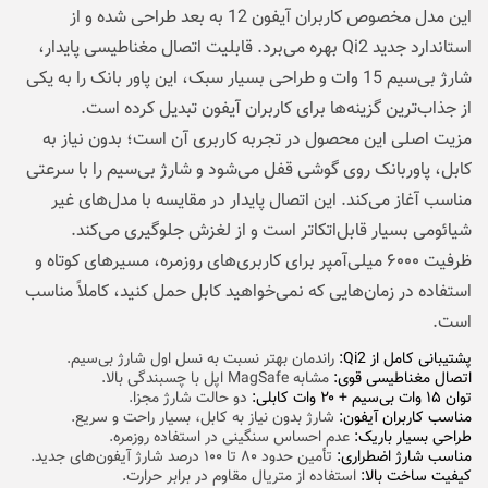
این مدل مخصوص کاربران آیفون 12 به بعد طراحی شده و از
استاندارد جدید Qi2 بهره می‌برد. قابلیت اتصال مغناطیسی پایدار،
شارژ بی‌سیم 15 وات و طراحی بسیار سبک، این پاور بانک را به یکی
از جذاب‌ترین گزینه‌ها برای کاربران آیفون تبدیل کرده است.
مزیت اصلی این محصول در تجربه کاربری آن است؛ بدون نیاز به
کابل، پاوربانک روی گوشی قفل می‌شود و شارژ بی‌سیم را با سرعتی
مناسب آغاز می‌کند. این اتصال پایدار در مقایسه با مدل‌های غیر
شیائومی بسیار قابل‌اتکاتر است و از لغزش جلوگیری می‌کند.
ظرفیت ۶۰۰۰ میلی‌آمپر برای کاربری‌های روزمره، مسیرهای کوتاه و
استفاده در زمان‌هایی که نمی‌خواهید کابل حمل کنید، کاملاً مناسب
است.
پشتیبانی کامل از Qi2:
راندمان بهتر نسبت به نسل اول شارژ بی‌سیم.
اتصال مغناطیسی قوی:
مشابه MagSafe اپل با چسبندگی بالا.
توان ۱۵ وات بی‌سیم + ۲۰ وات کابلی:
دو حالت شارژ مجزا.
مناسب کاربران آیفون:
شارژ بدون نیاز به کابل، بسیار راحت و سریع.
طراحی بسیار باریک:
عدم احساس سنگینی در استفاده روزمره.
مناسب شارژ اضطراری:
تأمین حدود ۸۰ تا ۱۰۰ درصد شارژ آیفون‌های جدید.
کیفیت ساخت بالا:
استفاده از متریال مقاوم در برابر حرارت.