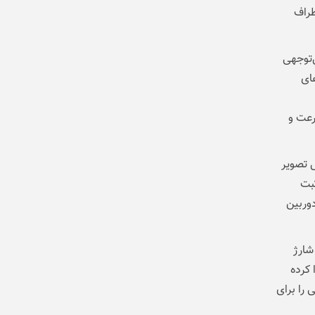
طراف
د قابل‌توجهی
های
رعت و
یر اپتیکال تصویر
ثبت
دوربین
 شارژ
 کرده
را برای