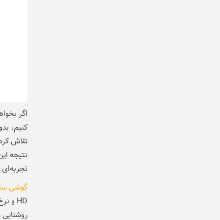
نتیجه این
تجربه‌ای 
گوشی سا
روشنایی م