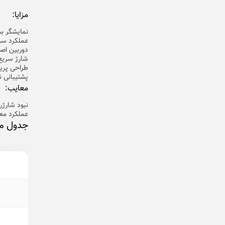
مزایا:
نمایشگر بس
عملکرد سری
دوربین اصل
شارژ سریع ۴۵ وا
طراحی پری
پشتیبانی نر
معایب:
نبود شارژر
عملکرد مع
جدول مشخصا