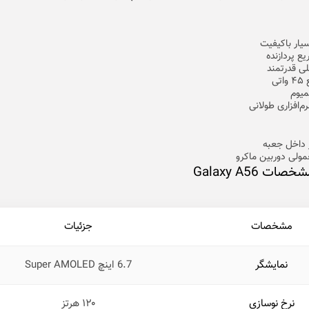
یار باکیفیت
ع پردازنده
ی قدرتمند
تی
میوم
م‌افزاری طولانی
 داخل جعبه
مولی دوربین ماکرو
ت Galaxy A56
مشخصات
جزئیات
نمایشگر
6.7 اینچ Super AMOLED
نرخ نوسازی
۱۲۰ هرتز