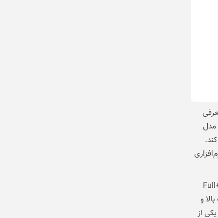
 را به‌عنوان بهترین میان‌رده سامسونگ در سال 2026 معرفی
ین مدل
 از همیشه کند.
‌افزاری
Galaxy A56 از نمایشگر 6.7 اینچی Super AMOLED با وضوح +Full
 بالا و
یکی از