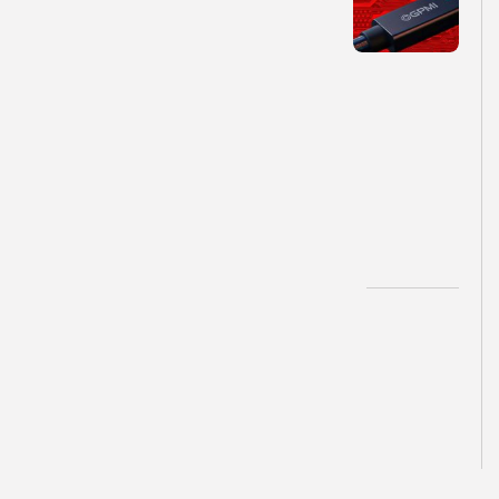
ی
ن
ک
ا
ب
ل
ج
د
ی
د
.
.
.
توسط
تیم تولید محتوا
۱۴۰۵-۰۵-۱۲
بهترین‌های
تبلت
ب
ه
ت
ر
ی
ن
ت
ب
ل