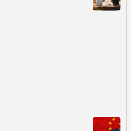
r
o
م
ع
ر
ف
ی
ش
د
توسط
تیم تولید محتوا
۱۴۰۵-۰۵-۱۲
ویکی
تکنولوژی
G
P
M
I
چ
ی
س
ت
؟
آ
ی
ا
ا