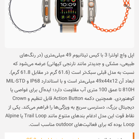
اپل واچ اولترا 3 با کیس تیتانیوم 49 میلی‌متری (در رنگ‌های
طبیعی، مشکی و جدیدتر مانند نارنجی کیهانی) عرضه می‌شود که
نسبت به مدل قبلی سبک‌تر است (61.6 گرم در مقابل 61.8 گرم).
ابعاد آن 49x44x12 میلی‌متر است و با استاندارد IP68 و MIL-STD
810H تا عمق 100 متری آب مقاومت دارد؛ ایده‌آل برای غواصی یا
کوهنوردی. همچنین دکمه Action Button قابل تنظیم و Crown
دیجیتال بزرگ، دسترسی سریع به ویژگی‌ها را فراهم می‌کند. یکی از
نقاط قوت این مدل ادغام بندهای متنوع مانند Trail Loop یا Alpine
Loop بوده که برای فعالیت‌های outdoor مناسب است.