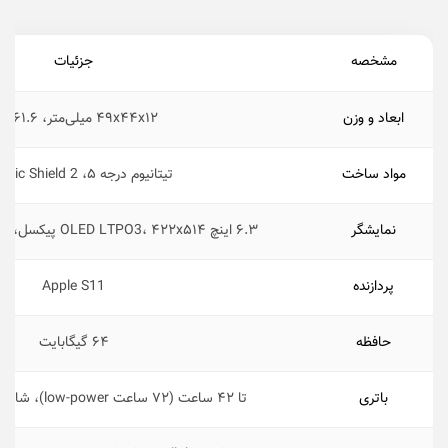
مشخصه
جزئیات
ابعاد و وزن
۴۹x۴۴x۱۲ میلی‌متر، ۶۱.۶ گرم
مواد ساخت
تیتانیوم درجه ۵، Ceramic Shield 2
نمایشگر
۶.۳ اینچ OLED LTPO3، ۴۲۲x۵۱۴ پیکسل، ۳۰۰۰ نیت، ۱-۱۲۰ هرتز
پردازنده
Apple S11
حافظه
۶۴ گیگابایت
باتری
تا ۴۲ ساعت (۷۲ ساعت low-power)، شارژ بی‌سیم MagSafe