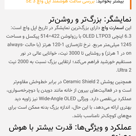
بیشتر بخوانید:
بررسی ساعت هوشمند اپل واچ SE 3
نمایشگر: بزرگ‌تر و روشن‌تر
این
اسمارت واچ
دارای بزرگ‌ترین نمایشگر در تاریخ اپل واچ است:
6.3 اینچی OLED LTPO3 با رزولوشن 422×514 پیکسل و مساحت
1245 میلی‌متر مربع. نرخ تازه‌سازی 1-120 هرتز (با حالت always-
on در 1 هرتز) و روشنایی تا 3000 نیت، خوانایی عالی در نور
مستقیم خورشید فراهم می‌کند؛ ارتقایی بزرگ نسبت به 2000 نیت
Ultra 2.
همچنین پوشش Ceramic Shield 2 در برابر خط‌وخش مقاوم‌تر
است و در فعالیت‌های بیرون از خانه مانند دویدن یا دوچرخه‌سواری،
عملکرد بی‌نقصی دارد. ویژگی Wide-Angle OLED نیز زاویه دید
بهتری ارائه می‌دهد، با این حال، اندازه بزرگ بدنه ممکن است برای
مچ‌های کوچک‌تر نامناسب باشد.
عملکرد و ویژگی‌ها: قدرت بیشتر با هوش