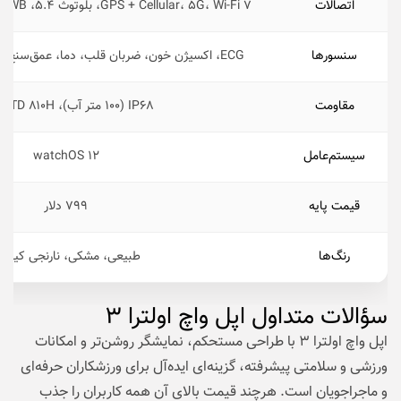
اتصالات
GPS + Cellular، ۵G، Wi-Fi ۷، بلوتوث ۵.۴، NFC، UWB، ارتباط ماهواره‌ای
سنسورها
ECG، اکسیژن خون، ضربان قلب، دما، عمق‌سنج، شتاب‌سنج، ژیروسکوپ
مقاومت
IP۶۸ (۱۰۰ متر آب)، MIL-STD ۸۱۰H
سیستم‌عامل
watchOS ۱۲
قیمت پایه
۷۹۹ دلار
رنگ‌ها
طبیعی، مشکی، نارنجی کیهان
سؤالات متداول اپل واچ اولترا ۳
اپل واچ اولترا ۳ با طراحی مستحکم، نمایشگر روشن‌تر و امکانات
ورزشی و سلامتی پیشرفته، گزینه‌ای ایده‌آل برای ورزشکاران حرفه‌ای
و ماجراجویان است. هرچند قیمت بالای آن همه کاربران را جذب