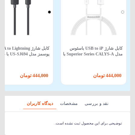
کابل شارژ USB to iP باسئوس
کابل شارژ A to Lightning
مدل Superior Series CALYS-A با
طول 1متر 2.4 آمپر
متر
444,000 تومان
444,000 تومان
نقد و بررسی
مشخصات
دیدگاه کاربران
توضیحی برای این محصول ثبت نشده است.