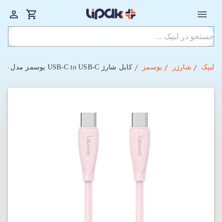
لیپک
شارژر
یوسمز
کابل شارژ USB-C to USB-C یوسمز مدل US-SJ716 با طول 1 متر توان 60 وات