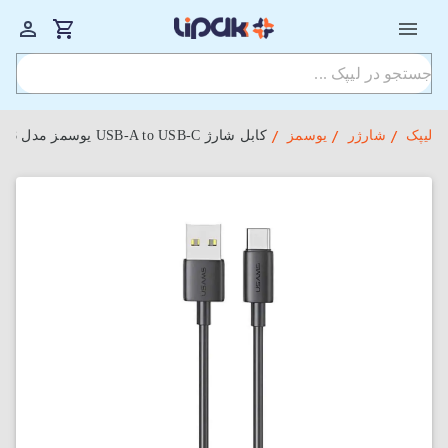
لیپک
شارژر
یوسمز
کابل شارژ USB-A to USB-C یوسمز مدل US-SJ708 با طول 1 متر