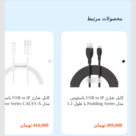
محصولات مرتبط
کابل شارژ USB to iP باسئوس
کابل شارژ USB to iP ب
مدل Pudding Series با طول 1.2
متر 2.4 آمپر
طول 1متر 2.4 آمپر
499,000 تومان
444,000 تومان