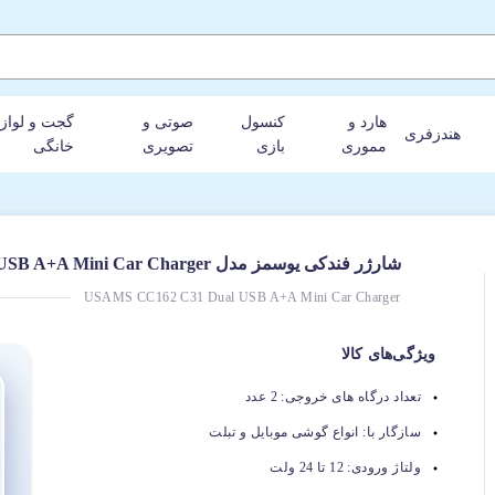
هارد و
کنسول
صوتی و
گجت و لواز
هندزفری
مموری
بازی
تصویری
خانگی
شارژر فندکی یوسمز مدل CC162 C31 Dual USB A+A Mini Car Charger
USAMS CC162 C31 Dual USB A+A Mini Car Charger
ویژگی‌های کالا
تعداد درگاه های خروجی:
2 عدد
سازگار با:
انواع گوشی موبایل و تبلت
ولتاژ ورودی:
12 تا 24 ولت