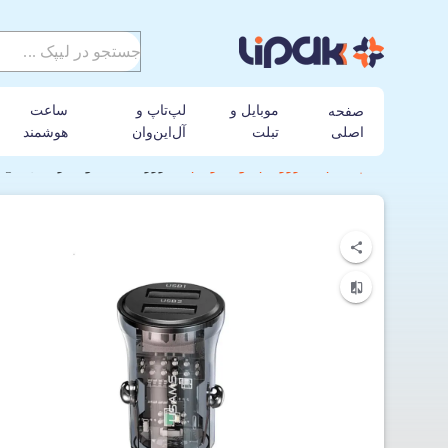
موبایل و
لپ‌تاپ و
ساعت
صفحه
اصلی
تبلت
آل‌این‌وان
هوشمند
لیپک
شارژر
یوسمز
شارژر فندکی یوسمز مدل CC162 C31 Dual USB A+A Mini Car Charger