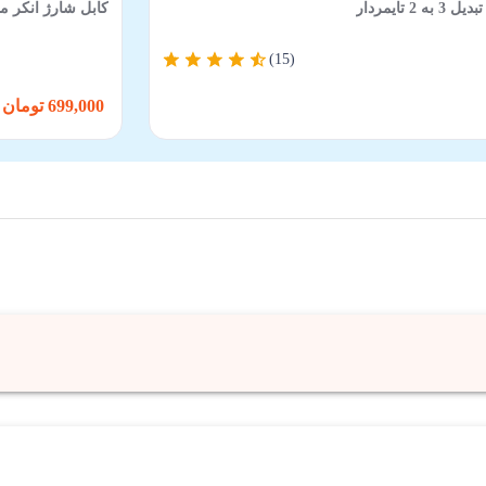
کابل شارژ انکر مدل Anker 322 USB-C To USB-C A81F5 با طول 0
(15)
699,000 تومان