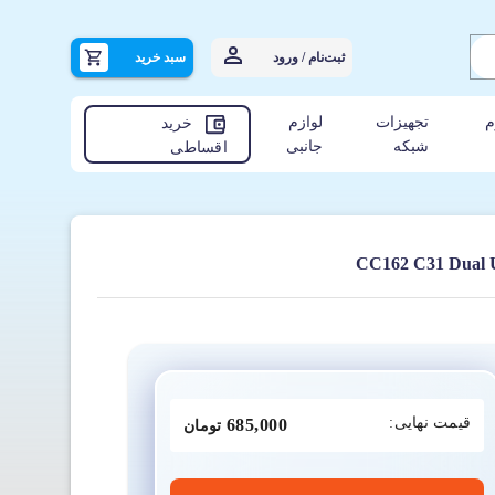
ثبت‌نام / ورود
سبد خرید
م
تجهیزات
لوازم
خرید
شبکه
جانبی
اقساطی
قیمت نهایی:
685,000
تومان