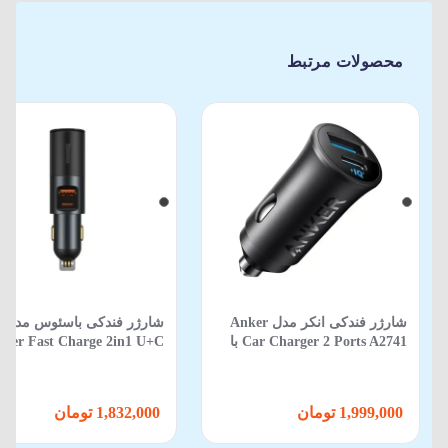
محصولات مرتبط
شارژر فندکی انکر مدل Anker
شا
Car Charger 2 Ports A2741 با
ther Fast Charge 2in1 U+C
توان 30 وات
با توان 120 وات
1,999,000 تومان
1,832,000 تومان