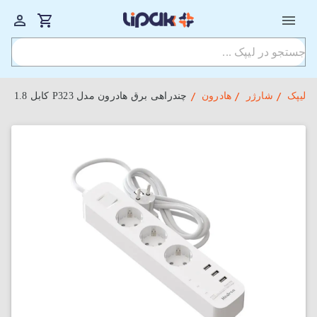
لیپک
شارژر
هادرون
چندراهی برق هادرون مدل P323 کابل 1.8 متر با توان 18 وات