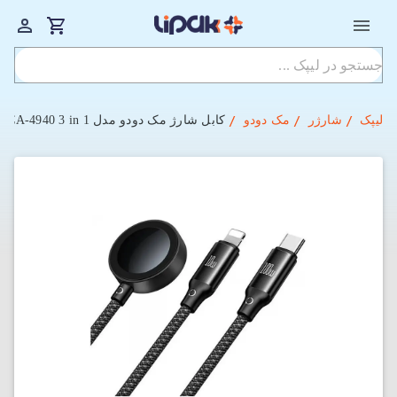
لیپک
شارژر
مک دودو
کابل شارژ مک دودو مدل CA-4940 3 in 1 با طول 120 سانتی متر