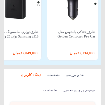
شارژر فندکی باسئوس مدل
شارژ دیواری سامسونگ مدل
Golden Contactor Pro Car
Charger U+C+C توان 65 وات
پین)
2,134,000 تومان
2,049,000 تومان
نقد و بررسی
مشخصات
دیدگاه کاربران
توضیحی برای این محصول ثبت نشده است.