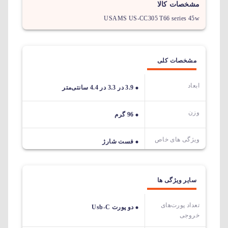
مشخصات کالا
USAMS US-CC305 T66 series 45w
مشخصات کلی
ابعاد
3.9 در 3.3 در 4.4 سانتی‌متر
وزن
96 گرم
ویژگی های خاص
فست شارژ
سایر ویژگی ها
تعداد پورت‌های
دو پورت Usb-C
خروجی