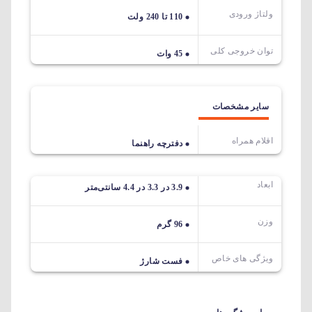
ولتاژ ورودی
110 تا 240 ولت
توان خروجی کلی
45 وات
سایر مشخصات
اقلام همراه
دفترچه راهنما
ابعاد
3.9 در 3.3 در 4.4 سانتی‌متر
وزن
96 گرم
ویژگی های خاص
فست شارژ