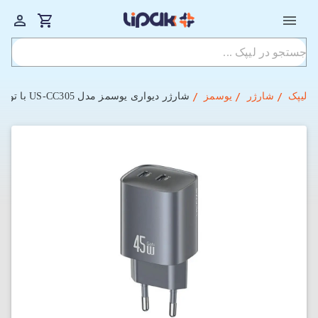
لیپک
شارژر
یوسمز
شارژر دیواری یوسمز مدل US-CC305 با توان 45 وات