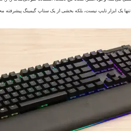
رفه‌ای به کیبورد می‌بخشد. BlackWidow V4 Pro تنها یک ابزار تایپ نیست، بلکه بخشی از یک ستاپ 