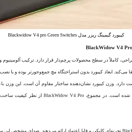
کیبورد گیمینگ ریزر مدل Blackwidow V4 pro Green Switches
 ریزر BlackWidow V4 Pro از نظر طراحی، کاملاً در سطح محصولات پرچم‌دار قرار دارد. ترکیب
 می‌کند. ابعاد کیبورد بدون استراحتگاه مچ جمع‌وجورتر بوده و با ن
ارد. وزن کیبورد نشان‌دهنده ساختار مقاوم آن است. این وزن باعث 
ثابت بماند. طراحی کلیدها استاندارد و دقیق انجا
سوییچ‌های مکانیکی سبز در کیبورد BlackWidow V4 Pro تجربه‌ای کلیکی و قابل‌اعتماد ارائه می‌