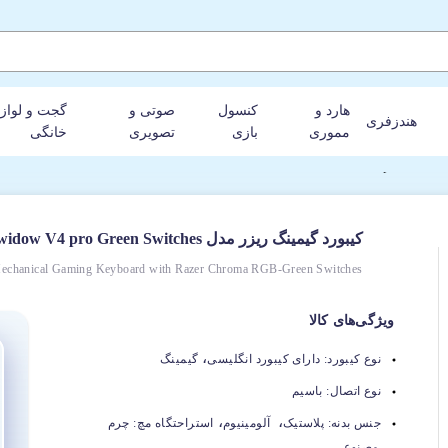
هارد و
کنسول
صوتی و
گجت و لواز
هندزفری
مموری
بازی
تصویری
خانگی
کیبورد گیمینگ ریزر مدل Blackwidow V4 pro Green Switches
echanical Gaming Keyboard with Razer Chroma RGB-Green Switches
ویژگی‌های کالا
،
نوع کیبورد:
دارای کیبورد انگلیسی
گیمینگ
نوع اتصال:
باسیم
،
،
جنس بدنه:
پلاستیک
آلومینیوم
استراحتگاه مچ: چرم
مصنوعی