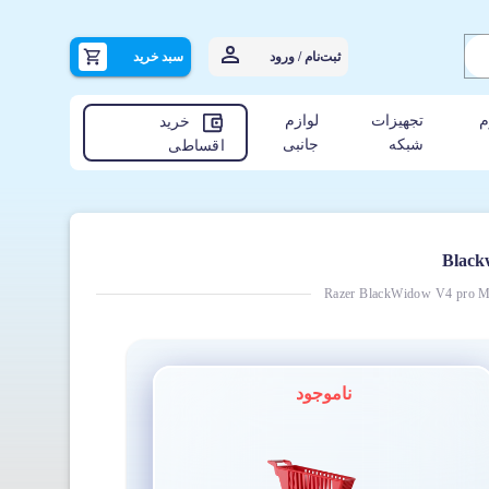
ثبت‌نام / ورود
سبد خرید
م
تجهیزات
لوازم
خرید
شبکه
جانبی
اقساطی
Razer BlackWidow V4 pro M
ناموجود