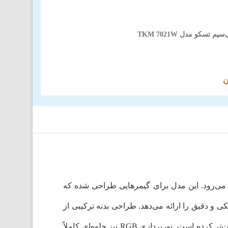
 تسکو مدل TKM 7021W
BlackWidow V4 Pro Green Swi یکی از پیشرفته‌ترین کیبوردهای مکانیکی برند Razer به شمار می‌رود. این مدل برای گیمرهایی طراحی شده که
 و دقیق را ارائه می‌دهد. طراحی بدنه ترکیبی از
آلومینیوم و پلاستیک، حس یک محصول رده‌بالا را منتقل می‌کند. وجود استراحتگاه مچ دست، استفاده طولانی‌مدت را راحت‌تر کرده است. نورپردازی RGB نیز جلوه‌ای کاملاً