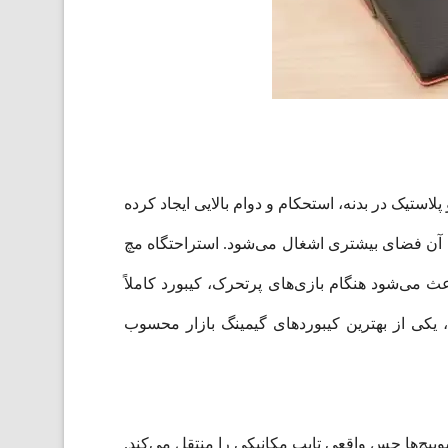
 آلومینیوم و پلاستیک در بدنه، استحکام و دوام بالایی ایجاد کرده
صب آن فضای بیشتری اشغال می‌شود. استراحتگاه مچ
می‌شود هنگام بازی‌های پرتحرک، کیبورد کاملاً
م شده است. در مجموع، BlackWidow V4 Pro از نظر کیفیت ساخت، یکی از بهترین کیبوردهای گیمینگ بازار محسوب
دهند. صدای مشخص این سوییچ‌ها حس واقعی تایپ مکانیکی را منتقل می‌کند.