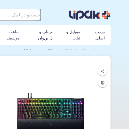
موبایل و
لپ‌تاپ و
ساعت
صفحه
اصلی
تبلت
آل‌این‌وان
هوشمند
لیپک
کیبورد
ریزر
کیبورد گیمینگ ریزر مدل Blackwidow V4 pro Green Switches