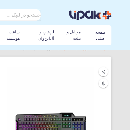
موبایل و
لپ‌تاپ و
ساعت
صفحه
اصلی
تبلت
آل‌این‌وان
هوشمند
لیپک
کیبورد
تسکو
کیبورد باسیم تسکو مدل TK 8088 GA