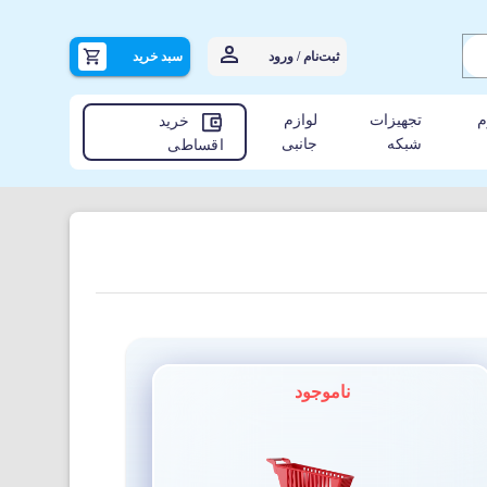
ثبت‌نام / ورود
سبد خرید
م
تجهیزات
لوازم
خرید
شبکه
جانبی
اقساطی
ناموجود