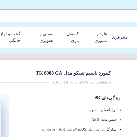
هارد و
کنسول
صوتی و
گجت و لواز
هندزفری
مموری
بازی
تصویری
خانگی
کیبورد باسیم تسکو مدل TK 8088 GA
TSCO TK 8088 GA Wired Keyboard
ویژگی‌های کالا
نوع اتصال:
باسیم
جنس بدنه:
ABS
،
،
،
سازگار با:
Linux
MacOS
Android
windows