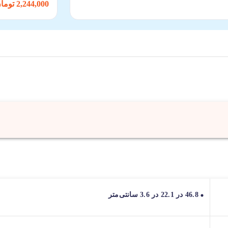
2,244,000 تومان
46.8 در 22.1 در 3.6 سانتی‌متر