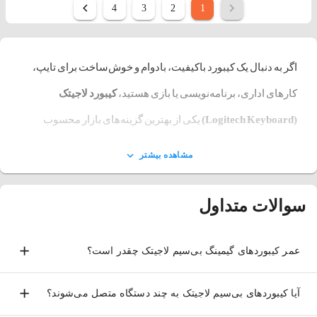
4
3
2
1
اگر به دنبال یک کیبورد باکیفیت، بادوام و خوش‌ساخت برای تایپ،
کارهای اداری، برنامه‌نویسی یا بازی هستید،
کیبورد لاجیتک
(Logitech Keyboard)
یکی از بهترین گزینه‌های بازار محسوب
می‌شود. لاجیتک به عنوان یکی از معتبرترین تولیدکنندگان تجهیزات
مشاهده بیشتر
جانبی کامپیوتر، محصولات متنوعی را برای کاربران خانگی، اداری،
گیمرها و کاربران حرفه‌ای تولید می‌کند.
سوالات متداول
کیبوردهای لاجیتک با طراحی ارگونومیک، کیفیت ساخت بالا،
کلیدهای نرم و بادوام، اتصال پایدار و امکانات نرم‌افزاری متنوع،
عمر کیبورد‌های گیمینگ بی‌سیم لاجیتک چقدر است؟
تجربه‌ای راحت و دقیق از تایپ و کار با کامپیوتر ارائه می‌دهند.
آیا کیبوردهای بی‌سیم لاجیتک به چند دستگاه متصل می‌شوند؟
شرکت لاجیتک (Logitech)، یکی از برترین تولیدکنندگان تجهیزات