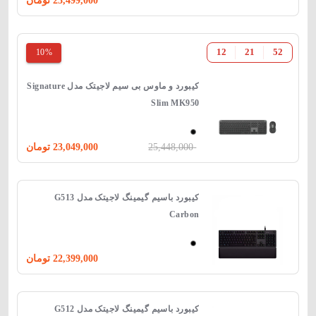
23,499,000
تومان
10%
12
21
51
کیبورد و ماوس بی سیم لاجیتک مدل Signature
Slim MK950
25,448,000
23,049,000
تومان
کیبورد باسیم گیمینگ لاجیتک مدل G513
Carbon
22,399,000
تومان
کیبورد باسیم گیمینگ لاجیتک مدل G512