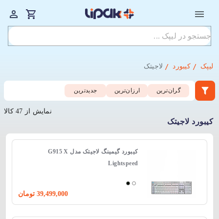
لیپک
کیبورد
لاجیتک
گران‌ترین
ارزان‌ترین
جدید‌ترین
نمایش از 47 کالا
کیبورد لاجیتک
کیبورد گیمینگ لاجیتک مدل G915 X
Lightspeed
39,499,000
تومان