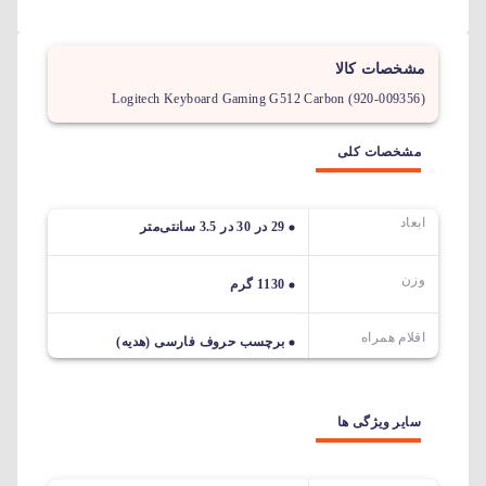
مشخصات کالا
Logitech Keyboard Gaming G512 Carbon (920-009356)
مشخصات کلی
ابعاد
29 در 30 در 3.5 سانتی‌متر
وزن
1130 گرم
اقلام همراه
برچسب حروف فارسی (هدیه)
سایر ویژگی ها