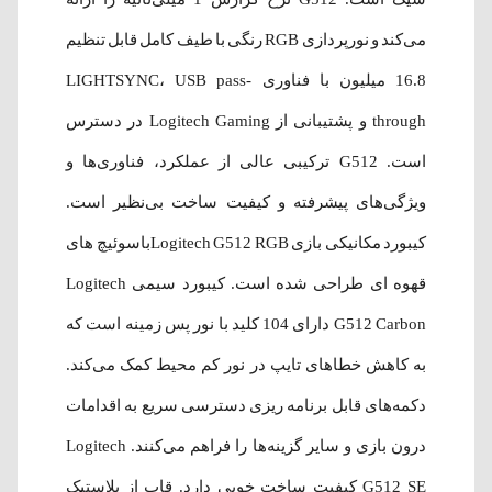
می‌کند و نورپردازی RGB رنگی با طیف کامل قابل تنظیم
16.8 میلیون با فناوری LIGHTSYNC، USB pass-
through و پشتیبانی از Logitech Gaming در دسترس
است. G512 ترکیبی عالی از عملکرد، فناوری‌ها و
ویژگی‌های پیشرفته و کیفیت ساخت بی‌نظیر است.
کیبورد مکانیکی بازی Logitech G512 RGBباسوئیچ های
قهوه ای طراحی شده است. کیبورد سیمی Logitech
G512 Carbon دارای 104 کلید با نور پس زمینه است که
به کاهش خطاهای تایپ در نور کم محیط کمک می‌کند.
دکمه‌های قابل برنامه ریزی دسترسی سریع به اقدامات
درون بازی و سایر گزینه‌ها را فراهم می‌کنند. Logitech
G512 SE کیفیت ساخت خوبی دارد. قاب از پلاستیک