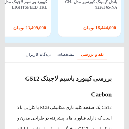
باندل گیمینگ کورسیر مدل CH-
کیبورد بی
LIGHTSPEED TKL
9226F65-NA
(هدست،کیبورد،ماوس و ماوس پد)
16,444,000 تومان
23,499,000 تومان
نقد و بررسی
مشخصات
دیدگاه کاربران
بررسی کیبورد باسیم لاجیتک G512
Carbon
G512 یک صفحه کلید بازی مکانیکی RGB با کارایی بالا
است که دارای فناوری های پیشرفته در طراحی مدرن و
شیک است. G512 نرخ گزارش 1 میلی‌ثانیه را ارائه