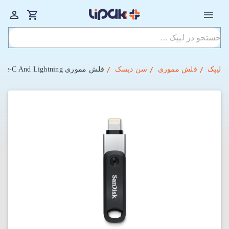
لیپک
فلش مموری
سن دیسک
فلش مموری USB Type-C And Lightning سن دیسک مدل iXpand Go ظرفیت 256 گیگابایت