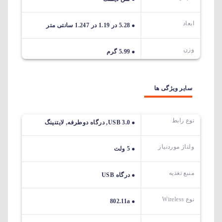
ابعاد
5.28 در 1.19 در 1.247 سانتی متر
وزن
5.99 گرم
سایر ویژگی ها
نوع رابط
USB 3.0, درگاه دوطرفه, لایتنینگ
ولتاژ موردنیاز
5 ولت
منبع تغذیه
درگاه USB
نوع Wireless
‎802.11a