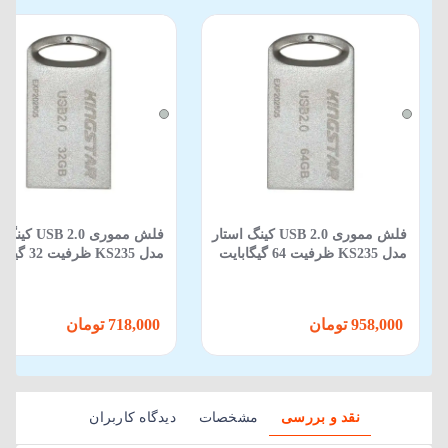
فلش مموری USB 2.0 کینگ استار
فلش مموری SB 2.0
مدل KS235 ظرفیت 64 گیگابایت
مدل KS235 ظرفیت 32 گیگابایت
958,000 تومان
718,000 تومان
نقد و بررسی
مشخصات
دیدگاه کاربران