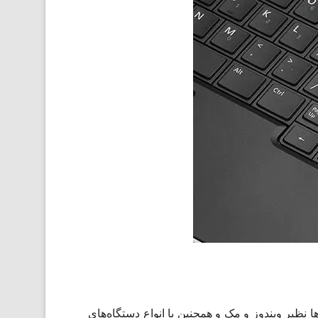
رتابل و کارآمد است. فلش مموری CZ71 با انواع سیستم‌ عامل‌ها نظیر ویندوز و مک و همچنین با انواع دستگاه‌های