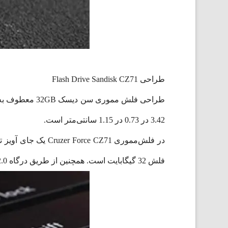
طراحی Flash Drive Sandisk CZ71
3.42 در 0.73 در 1.15 سانتی‌متر است.
در فلش‌مموری CZ71
فلش 32 گیگابایت است. همچنین از طریق درگاه USB 2.0 به سخت‌افزار دلخواه شما متصل می‌شود.