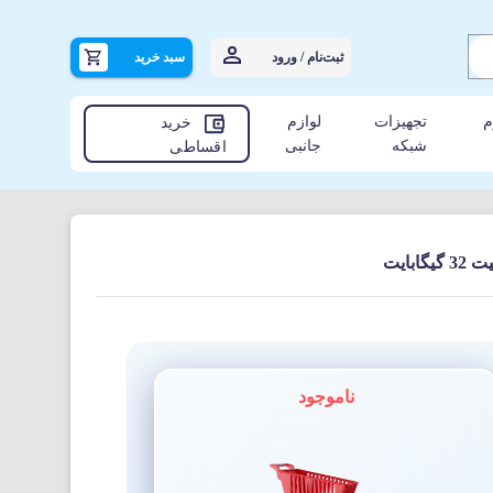
ثبت‌نام / ورود
سبد خرید
م
تجهیزات
لوازم
خرید
شبکه
جانبی
اقساطی
ناموجود