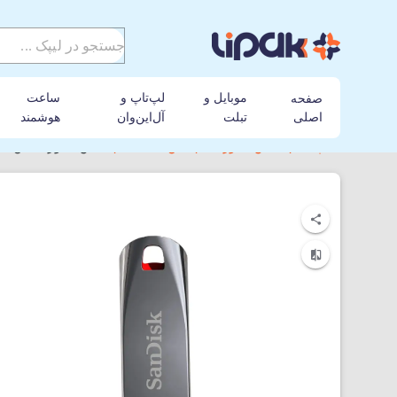
موبایل و
لپ‌تاپ و
ساعت
صفحه
اصلی
تبلت
آل‌این‌وان
هوشمند
لیپک
فلش مموری
سن دیسک
فلش مموری سن دیسک مدل Cruzer Force CZ71