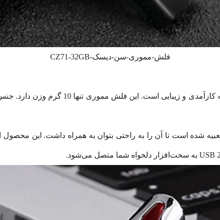
فلش-مموری-سن-دیسک-CZ71-32GB
طراحی فلش مموری سن دیسک 32GB معطوف به کار
Cruzer Force  یک جای آویز تعبیه شده است تا آن را به راحتی بتوان به همراه داشت. ای