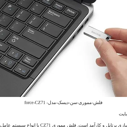
فلش-مموری-سن-دیسک-مدل- force-CZ71
فلش مموری سن دیسک یکی از ابزارهای ذخیره سازی پ