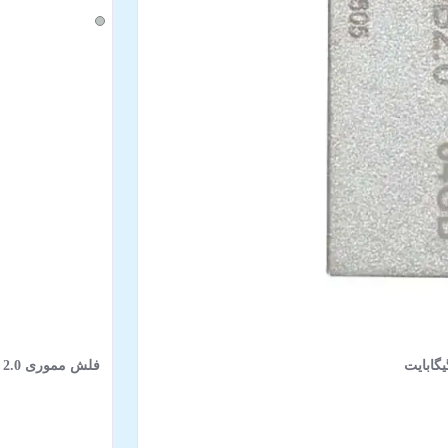
فلش مموری USB 2.0 کینگ استار مدل KS235 ظرفیت 32 گیگابایت