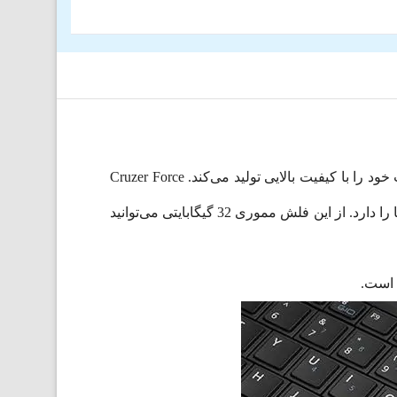
Cruzer Force CZ71 ساخت شرکت معتبر سن‌دیسک است. سن دیسک یک برند آمریکایی است که محصولات خود را با کیفیت بالایی تولید می‌کند. Cruzer Force
CZ71 عملکرد مناسبی دارد. سن دیسک 32 گیگابایت توانایی برقراری ارتباط با هر نوع سیستم عامل و خواندن انواع فایل‌ها را دارد. از این فلش مموری 32 گیگابایتی می‌توانید