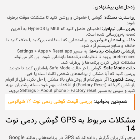
راه‌حل‌های پیشنهادی:
ری‌استارت دستگاه:
گوشی را خاموش و روشن کنید تا مشکلات موقت برطرف
شوند.
به‌روزرسانی نرم‌افزار:
اطمینان حاصل کنید که MIUI یا HyperOS به آخرین
نسخه به‌روزرسانی شده است.
حذف برنامه‌های غیرضروری:
برنامه‌هایی که استفاده نمی‌کنید را حذف کنید تا
حافظه و منابع سیستم آزاد شود.
بازنشانی تنظیمات برنامه‌ها:
به مسیر Settings > Apps > Reset app
preferences بروید تا تنظیمات برنامه‌ها بازنشانی شود. این کار می‌تواند
مشکلات کرش کردن برنامه‌ها را برطرف کند.
حالت Safe Mode:
گوشی را در حالت Safe Mode راه‌اندازی کنید تا بتوانید
بررسی کنید که آیا مشکل از برنامه‌های شخص ثالث است یا خیر.
ریست فکتوری:
اگر هیچ‌کدام از روش‌های بالا مشکل را حل نکرد، قبل از انجام
بازنشانی کارخانه (Factory Reset) از اطلاعات مهم خود نسخه پشتیبان تهیه
کنید و سپس به مسیر Settings > About phone > Factory reset بروید.
همچنین بخوانید:
بررسی قیمت گوشی ردمی نوت ۱۴ شیائومی
مشکلات مربوط به GPS گوشی ردمی نوت
14
برخی کاربران گزارش داده‌اند که GPS در برنامه‌هایی مانند Google