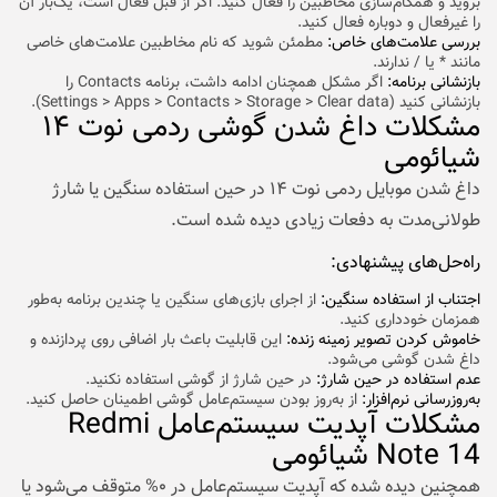
بروید و همگام‌سازی مخاطبین را فعال کنید. اگر از قبل فعال است، یک‌بار آن
را غیرفعال و دوباره فعال کنید.
بررسی علامت‌های خاص:
مطمئن شوید که نام مخاطبین علامت‌های خاصی
مانند * یا / ندارند.
بازنشانی برنامه:
اگر مشکل همچنان ادامه داشت، برنامه Contacts را
بازنشانی کنید (Settings > Apps > Contacts > Storage > Clear data).
مشکلات داغ شدن گوشی ردمی نوت ۱۴
شیائومی
داغ شدن
موبایل
ردمی نوت ۱۴ در حین استفاده سنگین یا شارژ
طولانی‌مدت به دفعات زیادی دیده شده است.
راه‌حل‌های پیشنهادی:
اجتناب از استفاده سنگین:
از اجرای بازی‌های سنگین یا چندین برنامه به‌طور
همزمان خودداری کنید.
خاموش کردن تصویر زمینه زنده:
این قابلیت باعث بار اضافی روی پردازنده و
داغ شدن گوشی می‌شود.
عدم استفاده در حین شارژ:
در حین شارژ از گوشی استفاده نکنید.
به‌روزرسانی نرم‌افزار:
از به‌روز بودن سیستم‌عامل گوشی اطمینان حاصل کنید.
مشکلات آپدیت سیستم‌عامل Redmi
Note 14 شیائومی
همچنین دیده شده که آپدیت سیستم‌عامل در ۰% متوقف می‌شود یا