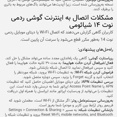
نسخه به‌روزرسانی شده است، زیرا آپدیت‌ها می‌توانند باگ‌های مربوط به باتری
را برطرف کنند.
مشکلات اتصال به اینترنت گوشی ردمی
نوت ۱۴ شیائومی
کاربران گاهی گزارش می‌دهند که اتصال Wi-Fi یا دیتای موبایل ردمی
نوت 14 به‌طور مکرر قطع می‌شود یا سرعت آن پایین است.
راه‌حل‌های پیشنهادی:
ری‌استارت گوشی:
گاهی یک راه‌اندازی مجدد ساده می‌تواند مشکل را حل کند.
فعال/غیرفعال کردن حالت هواپیما:
به مدت ۳۰ ثانیه حالت هواپیما را فعال
کنید و سپس غیرفعال نمایید تا اتصال شبکه بازنشانی شود.
فراموش کردن شبکه Wi-Fi:
به تنظیمات Wi-Fi بروید، شبکه موردنظر را
انتخاب کنید و گزینه Forget را بزنید، سپس دوباره متصل شوید.
بررسی تنظیمات APN:
برای دیتای موبایل اطمینان حاصل کنید که تنظیمات
APN یا Access Point Name اپراتور شما به درستی وارد شده است. این
تنظیمات را می‌توانید از وب‌سایت اپراتور مانند ایرانسل یا همراه اول دریافت
کنید.
به‌روزرسانی سیستم‌عامل روتر:
اگر مشکل از Wi-Fi است، مطمئن شوید که
فریمور روتر (رابط بین کاربر و مودم) شما به‌روز است.
بازنشانی تنظیمات شبکه:
به مسیر Settings > Connection & Sharing >
Reset Wi-Fi, mobile networks, and Bluetooth بروید و تنظیمات شبکه را