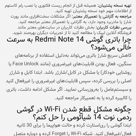
تهیه نسخه پشتیبان:
همیشه قبل از انجام ریست فکتوری یا نصب رام کاستوم
از اطلاعات مهم خود نسخه پشتیبان تهیه کنید.
مراجعه به گارانتی یا تعمیرکار معتبر:
اگر مشکلات سخت‌افزاری مانند پورت
شارژ یا مادربرد وجود دارد، به گارانتی یا تعمیرکار معتبر مراجعه کنید.
بررسی نظرات کاربران:
بخش نظرات کاربران در سایت‌های معتبر مانند
فروشگاه آنلاین لیپک را مطالعه کنید تا از تجربیات دیگران بهره‌مند شوید.
چرا باتری گوشی Redmi Note 14 به سرعت
خالی می‌شود؟
کاهش سریع شارژ باتری می‌تواند به‌دلیل استفاده از برنامه‌های
سنگین، فعال بودن قابلیت‌های غیرضروری (مانند Face Unlock یا
روشنایی خودکار) یا مشکل در کابل/شارژر باشد. ابتدا کابل و شارژر
اصلی را بررسی کرده، سپس قابلیت‌های غیرضروری را غیرفعال کنید
و سیستم‌عامل را به‌روزرسانی نمایید. اگر مشکل ادامه داشت، باتری
را کالیبره کرده یا به تعمیرکار مراجعه کنید.
چگونه مشکل قطع شدن Wi-Fi در گوشی
ردمی نوت 14 شیائومی را حل کنم؟
ابتدا گوشی را ری‌استارت کرده و حالت هواپیما را برای 30 ثانیه
فعال/غیرفعال کنید. شبکه Wi-Fi را Forget کرده و دوباره متصل