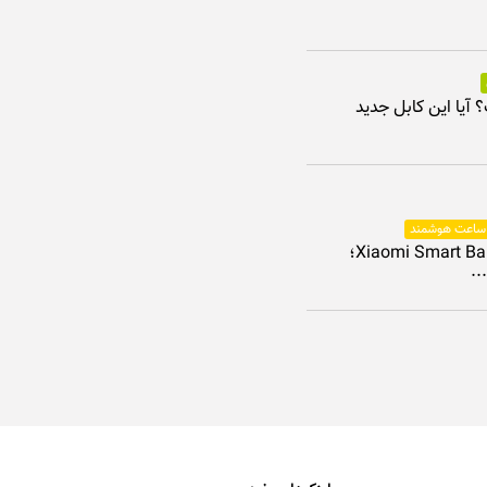
ت؟ آیا این کابل جدید
 ساعت هوشمند
بررسی Xiaomi Smart Band 10؛
..