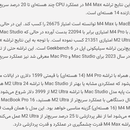
MacBook Pro با M4 Max توانسته است امتیاز 26675 را کسب کند.
پردازنده a
Ultra که در سال 2023 برای Mac Studio و Mac Pro معرفی شد نیز عملکر
مک مینی همراه با تراشه M4 Pro (14 هسته‌ای) با قیمتی 1599 دلا
عرضه می‌شود که عملکردی
ا تراشه M2 Ultra از 3999 دلار شروع می‌شود.
اگر ب
تراشه (16
دلار عرضه می‌شود اما از نظر پردازشی تا 25 درصد سریع‌تر از ra
د و قدرت پردازشی دارد.