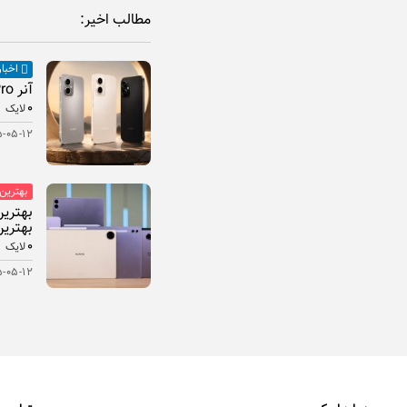
مطالب اخیر:
اخبار
آنر Play 11 Pro معرفی شد
۰
لایک
۵-۰۵-۱۲
بهترین
بهترین
۰
لایک
۵-۰۵-۱۲