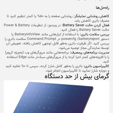
راه‌حل‌ها
کاهش روشنایی نمایشگر:
روشنایی صفحه را به ۵۰% یا کمتر تنظیم کنید تا
مصرف باتری کاهش یابد.
فعال کردن حالت Battery Saver:
در ویندوز، از تنظیمات Power & Battery
حالت Battery Saver را فعال کنید.
بررسی سلامت باتری:
با استفاده از ابزارهایی مانند BatteryInfoView یا
دستور powercfg /batteryreport در Command Prompt سلامت باتری را
بررسی کنید. اگر ظرفیت باتری به‌طور قابل توجهی کاهش یافته، تعویض آن
توسط نمایندگی مجاز توصیه می‌شود.
مدیریت برنامه‌های پرمصرف:
برنامه‌هایی مانند مرورگرهای وب (به‌ویژه کروم)
را با افزونه‌های کمتر اجرا کرده یا از مرورگرهای سبک‌تر مانند Edge استفاده
کنید.
کالیبراسیون باتری:
باتری را به‌طور کامل شارژ کرده، سپس تا ۰% تخلیه کنید
و دوباره شارژ نمایید تا کالیبراسیون انجام شود.
گرمای بیش از حد دستگاه