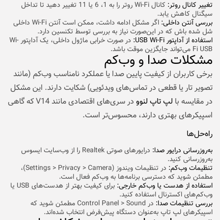
تغییر کانال روتر:
کانال Wi-Fi روتر را به 1، 6 یا 11 تغییر دهید تا تداخل
سیگنال کاهش یابد.
بررسی آنتن داخلی:
اگر مشکل ادامه داشت، ممکن است آنتن Wi-Fi داخلی
شل شده باش که در این‌صورت نیاز به بررسی توسط تکنسین دارد.
استفاده از آداپتور USB Wi-Fi:
در صورت خرابی ماژول داخلی، یک آداپتور Wi-
Fi USB می‌تواند جایگزین موقت باشد.
مشکلات صدا و وب‌کم
برخی کاربران از کیفیت پایین صدا یا عملکرد نامناسب وب‌کم (مانند
تصویر تار یا قطعی در تماس‌های ویدئویی) شکایت دارند. این مشکل
در مقایسه با
لپ تاپ لنوو
در سری‌های اقتصادی مانند V14 که گاهی
اسپیکرهای بهتری دارند، محسوس‌تر است.
راه‌حل‌ها
به‌روزرسانی درایور صدا:
درایورهای صوتی Realtek را از وب‌سایت ایسوس
به‌روزرسانی کنید.
تنظیمات وب‌کم:
در تنظیمات ویندوز (Settings > Privacy > Camera)،
مطمئن شوید که دسترسی برنامه‌ها به وب‌کم فعال است.
استفاده از هدست یا وب‌کم خارجی:
برای کیفیت بهتر از هدست‌های USB یا
وب‌کم‌های اکسترنال استفاده کنید.
بررسی تنظیمات صدا:
در Control Panel > Sound مطمئن شوید که
اسپیکرهای لپ تاپ به‌عنوان دستگاه پیش‌فرض انتخاب شده‌اند.