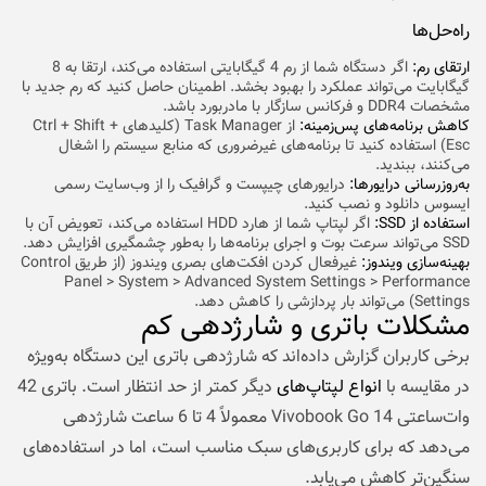
راه‌حل‌ها
ارتقای رم:
اگر دستگاه شما از رم 4 گیگابایتی استفاده می‌کند، ارتقا به 8
گیگابایت می‌تواند عملکرد را بهبود بخشد. اطمینان حاصل کنید که رم جدید با
مشخصات DDR4 و فرکانس سازگار با مادربورد باشد.
کاهش برنامه‌های پس‌زمینه:
از Task Manager (کلیدهای Ctrl + Shift +
Esc) استفاده کنید تا برنامه‌های غیرضروری که منابع سیستم را اشغال
می‌کنند، ببندید.
به‌روزرسانی درایورها:
درایورهای چیپست و گرافیک را از وب‌سایت رسمی
ایسوس دانلود و نصب کنید.
استفاده از SSD:
اگر لپتاپ شما از هارد HDD استفاده می‌کند، تعویض آن با
SSD می‌تواند سرعت بوت و اجرای برنامه‌ها را به‌طور چشمگیری افزایش دهد.
بهینه‌سازی ویندوز:
غیرفعال کردن افکت‌های بصری ویندوز (از طریق Control
Panel > System > Advanced System Settings > Performance
Settings) می‌تواند بار پردازشی را کاهش دهد.
مشکلات باتری و شارژدهی کم
برخی کاربران گزارش داده‌اند که شارژدهی باتری این دستگاه به‌ویژه
در مقایسه با
انواع لپتاپ‌های
دیگر کمتر از حد انتظار است. باتری 42
وات‌ساعتی Vivobook Go 14 معمولاً 4 تا 6 ساعت شارژدهی
می‌دهد که برای کاربری‌های سبک مناسب است، اما در استفاده‌های
سنگین‌تر کاهش می‌یابد.