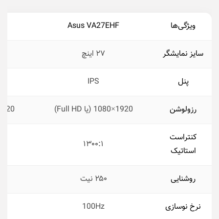
ویژگی‌ها
Asus VA27EHF
F
سایز نمایشگر
۲۷ اینچ
پنل
IPS
رزولوشن
1920×1080 (یا Full HD)
1920×1080 (یا ll HD
کنتراست
۱۳۰۰:۱
استاتیک
روشنایی
۲۵۰ نیت
نرخ نوسازی
100Hz