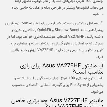
نوسازی 100 هرتز، تجربه‌ای مشابه از نظر کیفیت تصویر ارائه
می‌دهند. تفاوت‌ها بیشتر در طراحی بدنه و امکانات جانبی دیده
می‌شود.
اگر به‌دنبال مانیتوری هستید که طراحی باریک‌تر، امکانات نرم‌افزاری
پیشرفته‌تر مانند Shadow Boost و QuickFit و ظاهری مدرن‌تر
داشته باشد، VZ27EHF انتخاب هوشمندانه‌تری خواهد بود. اما در
صورتی که به استانداردهای گسترده، بدنه‌ای ساده و مطمئن برای
کاربری اداری یا عمومی نیاز دارید، VA27EHF ارزش خرید بالایی
دارد.
آیا مانیتور Asus VA27EHF برای بازی
مناسب است؟
بله، با نرخ نوسازی 100 هرتز، زمان پاسخگویی 1 میلی‌ثانیه و
پشتیبانی از FreeSync برای گیمرها انتخابی اقتصادی محسوب
می‌شود.
مانیتور Asus VZ27EHF چه برتری خاصی