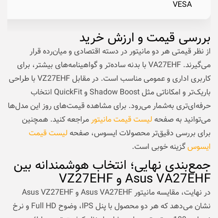
VESA
بررسی قیمت و ارزش خرید
از نظر قیمتی هر دو مانیتور در دسته اقتصادی و میان‌رده قرار
می‌گیرند. VA27EHF با بدنه ساده‌تر و گواهینامه‌های بیشتر، برای
کاربری اداری و عمومی مناسب است. در مقابل VZ27EHF با طراحی
باریک‌تر و امکاناتی مثل Shadow Boost و QuickFit انتخاب
حرفه‌ای‌تری به‌شمار می‌رود. برای مشاهده قیمت‌های روز این مدل‌ها
می‌توانید به صفحه
لیست قیمت مانیتور
مراجعه کنید. همچنین
برای بررسی دقیق‌تر محصولات ایسوس، صفحه
لیست قیمت
ایسوس
گزینه خوبی است.
جمع‌بندی نهایی؛ انتخاب هوشمندانه بین
Asus VA27EHF و VZ27EHF
در نهایت، مقایسه مانیتور Asus VA27EHF و Asus VZ27EHF
نشان می‌دهد که هر دو محصول با پنل IPS، وضوح Full HD و نرخ