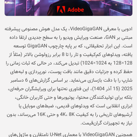
ادوبی با معرفی VideoGigaGAN، یک مدل هوش مصنوعی پیشرفته
مبتنی بر GAN، صنعت ویرایش ویدیو را به سطح جدیدی ارتقا داده
است. این ابزار تحقیقاتی، که بر پایه چارچوب GigaGAN توسعه
یافته، ویدئوهای کم‌کیفیت و تار را تا 8 برابر رزولوشن بالاتر (مثلاً از
128×128 به 1024×1024) تبدیل می‌کند، در حالی که ثبات زمانی را
حفظ کرده و جزئیات دقیق مانند بافت پوست، نورپردازی و لبه‌های
شارپ را با دقت بازسازی می‌نماید. بر اساس گزارش‌های 6 دسامبر
2025 (15 آذر 1404)، این فناوری نه‌تنها برای ویرایشگران حرفه‌ای،
بلکه برای تولیدکنندگان محتوا، یوتیوبرها و حتی کاربران خانگی،
ابزاری انقلابی است که ویدئوهای قدیمی، ضبط‌های موبایل یا
آرشیوهای تاریخی را به کیفیت 4K، 8K و حتی 16K می‌رساند، بدون
نیاز به تجهیزات گران‌قیمت.
همچنین VideoGigaGAN با معماری U-Net نامتقارن و ماژول‌های