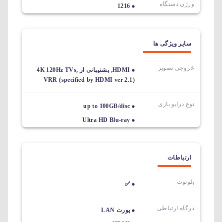
ورژن دستگاه
1216
سایر ویژگی ها
خروجی تصویر
HDMI, پشتیبانی از 4K 120Hz TVs,
VRR (specified by HDMI ver 2.1)
نوع درایو بازی
up to 100GB/disc
Ultra HD Blu-ray
ارتباطات
بلوتوث
✅
درگاه ارتباطی
پورت LAN