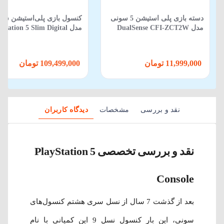
دسته بازی پلی استیشن 5 سونی
کنسول بازی پلی‌استیشن سو
مدل DualSense CFI-ZCT2W
مدل Station 5 Slim Digital
CFI-2116 ظرفیت 825 
ورژن اروپا
11,999,000 تومان
109,499,000 تومان
نقد و بررسی
مشخصات
دیدگاه کاربران
نقد و بررسی تخصصی PlayStation 5
Console
بعد از گذشت 7 سال از نسل سری هشتم کنسول‌های
سونی، این بار کنسول نسل 9 این کمپانی با نام