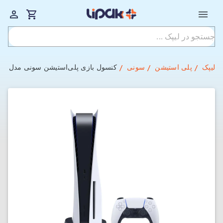
لیپک
پلی استیشن
سونی
کنسول بازی پلی‌استیشن سونی مدل PlayStation 5 standard 1216 ظرفیت 825 گیگابایت ورژن اروپا