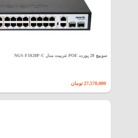
سوییچ 28 پورت POE نتربیت مدل NGS-F1028P-C
27,570,000 تومان