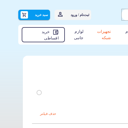
ثبت‌نام / ورود
سبد خرید
م
تجهیزات
لوازم
خرید
شبکه
جانبی
اقساطی
حذف فیلتر