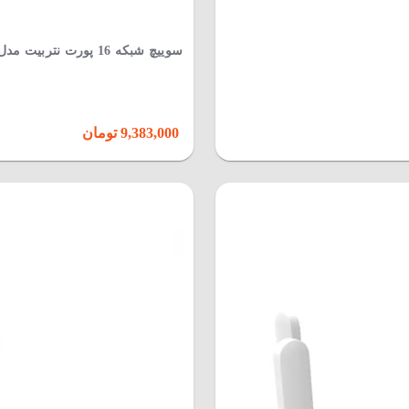
سوییچ شبکه 16 پورت نتربیت مدل NGS-1016D
9,383,000 تومان