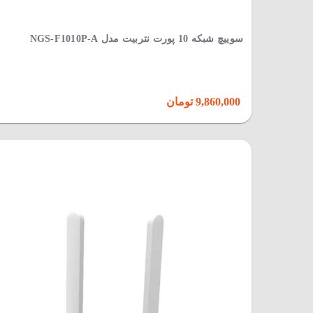
سوییچ شبکه 10 پورت نتربیت مدل NGS-F1010P-A
9,860,000 تومان