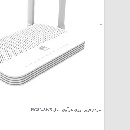
مودم فیبر نوری هوآوی مدل HG8245W5