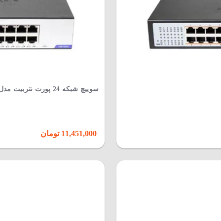
سوییچ شبکه 24 پورت نتربیت مدل NGS-1024D
11,451,000 تومان