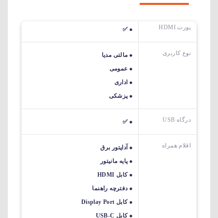
پورت HDMI
✅
نوع کاربری
مالتی مدیا
عمومی
اداری
پزشکی
درگاه USB
✅
اقلام همراه
آداپتور برق
پایه مانیتور
کابل HDMI
دفترچه راهنما
کابل Display Port
کابل USB-C