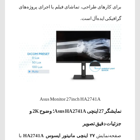
برای کارهای طراحی، تماشای فیلم یا اجرای پروژه‌های
گرافیکی ایده‌آل است.
Asus Monitor 27inch HA2741A
نمایشگر 27 اینچی Asus HA2741A؛ وضوح 2K و
جزئیات دقیق تصویر
صفحه‌نمایش
۲۷ اینچی مانیتور ایسوس HA2741A
با