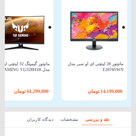
مانیتور 20 اینچی ای او سی مدل
مانیتور گیمینگ 32 اینچ
E2070SWN
مدل TUF GAMING VG328H1B
14,199,000 تومان
61,299,000 تومان
نقد و بررسی
مشخصات
دیدگاه کاربران