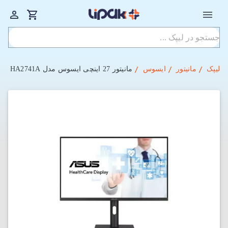
لیپک
مانیتور
ایسوس
مانیتور 27 اینچی ایسوس مدل HA2741A