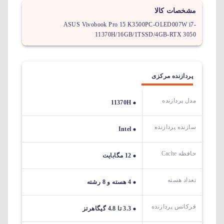
مشخصات کالا
ASUS Vivobook Pro 15 K3500PC-OLED007W i7-
11370H/16GB/1TSSD/4GB-RTX 3050
پردازنده مرکزی
مدل پردازنده
11370H
سازنده پردازنده
Intel
حافظه Cache
12 مگابایت
تعداد هسته
4 هسته و 8 رشته
فرکانس پردازنده
3.3 تا 4.8 گیگاهرتز