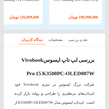
88 Core i5 14450HX 16GB
RL014 R7 170 16GB 512GB SSD
512GB SSD 8GB RTX 5050
6GB RTX 4050
198,999,000 تومان
226,899,000 تومان
نقد و بررسی
مشخصات
دیدگاه کاربران
بررسی لپ‌ تاپ ایسوسVivobook
Pro 15 K3500PC-OLED007W
شرکت بزرگ ایسوس در سری Vivobook خود
لپ‌تاپ‌های بی‌نظیری را طراحی و روانه بازار کرده
است. لپ‌‌تاپ ایسوس مدل K3500PC-OLED007W از