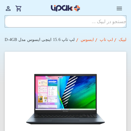
لیپک
لپ تاپ
ایسوس
لپ تاپ 15.6 اینچی ایسوس مدل Vivobook Pro 15 K3500PC-OLED007W i7-16GB-1TSSD-4GB