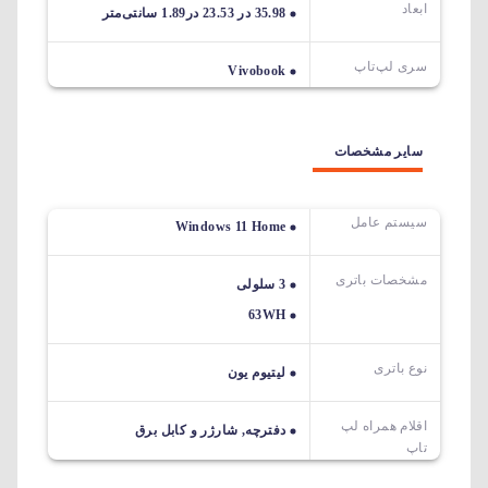
ابعاد
35.98 در 23.53 در1.89 سانتی‌متر
سری لپ‌تاپ
Vivobook
سایر مشخصات
سیستم عامل
Windows 11 Home
مشخصات باتری
3 سلولی
63WH
نوع باتری
لیتیوم یون
اقلام همراه لپ
دفترچه, شارژر و کابل برق
تاپ