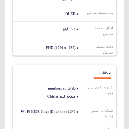
پنل صفحه نمایش
OLED
اندازه صفحه
15.6 اینچ
نمایش
دقت صفحه
FHD (1920 x 1080)
نمایش
امکانات
کیبورد با نور پس
دارای numberpad
زمینه
صفحه کلید Chiclet
شبکه بی سیم
Wi-Fi 6(802.11ax) (Dual band) 2*2
Wi-Fi