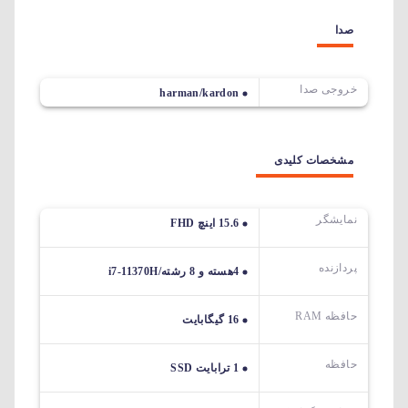
صدا
خروجی صدا
harman/kardon
مشخصات کلیدی
نمایشگر
15.6 اینچ FHD
پردازنده
4هسته و 8 رشته/i7-11370H
حافظه RAM
16 گیگابایت
حافظه
1 ترابایت SSD