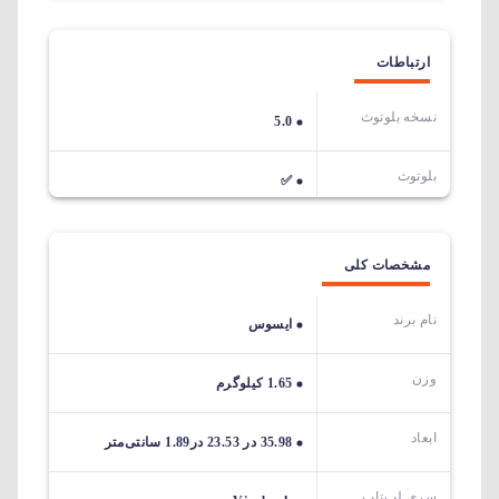
ارتباطات
نسخه بلوتوث
5.0
بلوتوث
✅
مشخصات کلی
نام برند
ایسوس
وزن
1.65 کیلوگرم
ابعاد
35.98 در 23.53 در1.89 سانتی‌متر
سری لپ‌تاپ