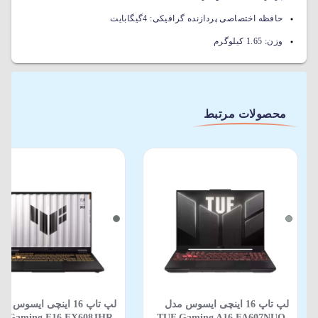
حافظه اختصاصی پردازنده گرافیکی:
4گیگابایت
وزن:
1.65 کیلوگرم
محصولات مرتبط
لپ تاپ 16 اینچی ایسوس مدل
لپ تاپ 16 اینچی ایسوس م
F Gaming F16 FX608JHR-
TUF Gaming A16 FA607NUQ-