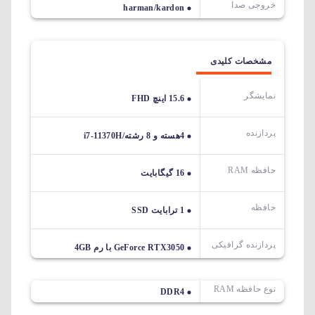
خروجی صدا
harman/kardon
مشخصات کلیدی
نمایشگر
15.6 اینچ FHD
پردازنده
4هسته و 8 رشته/i7-11370H
حافظه RAM
16 گیگابایت
حافظه
1 ترابایت SSD
پردازنده گرافیکی
GeForce RTX3050 با رم 4GB
نوع حافظه RAM
DDR4