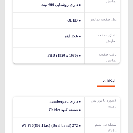
نمایش
دارای روشنایی 600 نیت
پنل صفحه نمایش
OLED
اندازه صفحه
15.6 اینچ
نمایش
دقت صفحه
FHD (1920 x 1080)
نمایش
امکانات
کیبورد با نور پس
دارای numberpad
زمینه
صفحه کلید Chiclet
شبکه بی سیم
Wi-Fi 6(802.11ax) (Dual band) 2*2
Wi-Fi