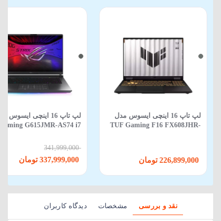
لپ تاپ 16 اینچی ایسوس مدل
لپ‌ تاپ 16 اینچی ایسوس م
Gaming G615JMR-AS74 i7
TUF Gaming F16 FX608JHR-
650HX-16GB-1TB SSD-8GB
RV088 Core i5 14450HX 16GB
RTX5060-WIN 11
512GB SSD 8GB RTX 5050
341,999,000
337,999,000 تومان
226,899,000 تومان
نقد و بررسی
مشخصات
دیدگاه کاربران