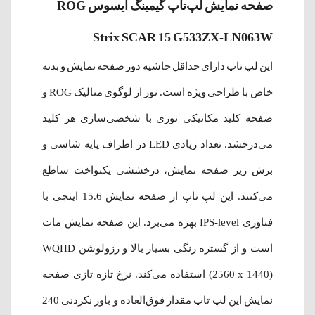
صفحه نمایش لپ‌تاپ گیمینگ ایسوس ROG
Strix SCAR 15 G533ZX-LN063W
این لپ تاپ دارای حداقل حاشیه دور صفحه نمایش و بدنه
خاص با طراحی ویژه است. نور از لوگوی متالیک ROG و
صفحه کلید مکانیکی نوری با شخصی‌سازی هر کلید
می‌درخشد. تعداد زیادی LED در اطراف پایه شاسی و
برش زیر صفحه نمایش، درخششی یکنواخت ساطع
می‌کنند‌. این لپ تاپ از صفحه نمایش 15.6 اینچی با
فناوری IPS-level بهره می‌برد. این صفحه نمایش مات
است و از گستره رنگی بسیار بالا و رزولوشن WQHD
(2560 x 1440) استفاده می‌کند. نرخ تازه تازی صفحه
نمایش این لپ تاپ مقدار فوق‌العاده و باور نکردنی 240