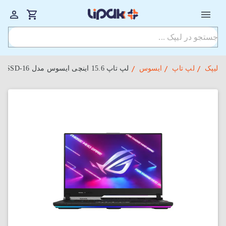
لیپک
لپ تاپ
ایسوس
لپ‌ تاپ 15.6 اینچی ایسوس مدل Asus ROG Strix Scar 15 G533ZX-LN063W i9-32-2TSSD-16