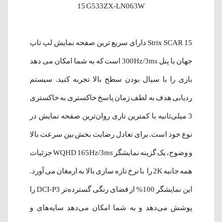
15 G533ZX-LN063W
Strix SCAR 15 دارای سریع ترین صفحه نمایش لپ تاپ
جهان با پنل 300Hz/3ms است که به شما امکان می دهد
بازی را با سیال بودن سطح بالا تجربه کنید. سیستم
ردیابی هدف به لطف زمان پاسخ خاکستری به خاکستری
3 میلی‌ثانیه با کمترین تاری روان‌ترین صفحه نمایش در
نوع خود است. برای تعادل رضایت بخش بین سرعت بالا
و وضوح، یک گزینه نمایشگر WQHD 165Hz/3ms جزئیات
همه جانبه 2K را با نرخ تازه سازی بالا به ارمغان می آورد.
این نمایشگر 100% از فضای رنگی گسترده‌تر DCI-P3 را
پوشش می‌دهد و به شما امکان می‌دهد سایه‌های و