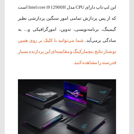
این لپ تاپ دارای CPU مدل Intel core i9 12900H است
که از پس پردازش تمامی امور سنگین پردازشی نظیر
گیمینگ، برنامه‌نویسی، تدوین، امورگرافیکی و... به
سادگی برمی‌آید.
شما می‌توانید با کلیک بر روی همین
نوشتار نتایج بنچمارکینگ و مقایسه‌ای این پردازنده بسیار
قدرتمند را مشاهده کنید.