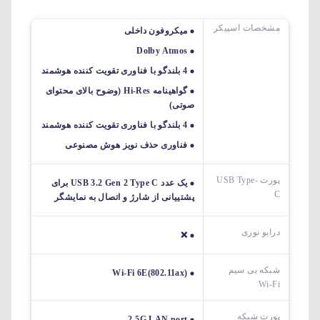
مشخصات اسپیکر
میکروفون داخلی
Dolby Atmos
4 بلندگو با فناوری تقویت کننده هوشمند
گواهینامه Hi-Res (وضوح بالای محتوای
صوتی)
4 بلندگو با فناوری تقویت کننده هوشمند
فناوری حذف نویز هوش مصنوعی
پورت USB Type-
یک عدد USB 3.2 Gen 2 Type C برای
C
پشتییانی از شارژ و اتصال به نمایشگر
درایو نوری
❌
شبکه بی سیم
Wi-Fi 6E(802.11ax)
Wi-Fi
پورت شبکه
2.5G LAN port