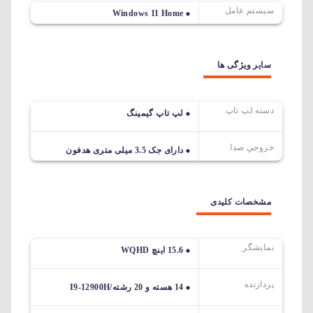
سیستم عامل
Windows 11 Home
سایر ویژگی ها
دسته لپ تاپ
لپ تاپ گیمینگ
خروجیِ صدا
دارای جک 3.5 میلی متری هدفون
مشخصات کلیدی
نمایشگر
15.6 اینچ WQHD
پردازنده
14 هسته و 20 رشته/I9-12900H