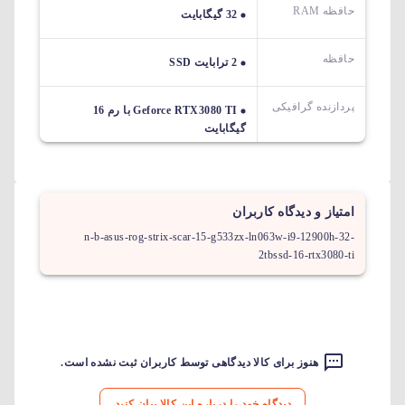
حافظه RAM
32 گیگابایت
حافظه
2 ترابایت SSD
پردازنده گرافیکی
Geforce RTX3080 TI با رم 16
گیگابایت
امتیاز و دیدگاه کاربران
n-b-asus-rog-strix-scar-15-g533zx-ln063w-i9-12900h-32-
2tbssd-16-rtx3080-ti
هنوز برای کالا دیدگاهی توسط کاربران ثبت نشده است.
دیدگاه خود را درباره این کالا بیان کنید