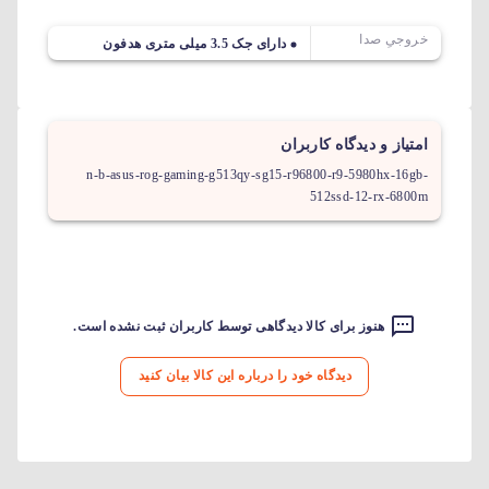
خروجیِ صدا
دارای جک 3.5 میلی متری هدفون
امتیاز و دیدگاه کاربران
n-b-asus-rog-gaming-g513qy-sg15-r96800-r9-5980hx-16gb-
512ssd-12-rx-6800m
هنوز برای کالا دیدگاهی توسط کاربران ثبت نشده است.
دیدگاه خود را درباره این کالا بیان کنید