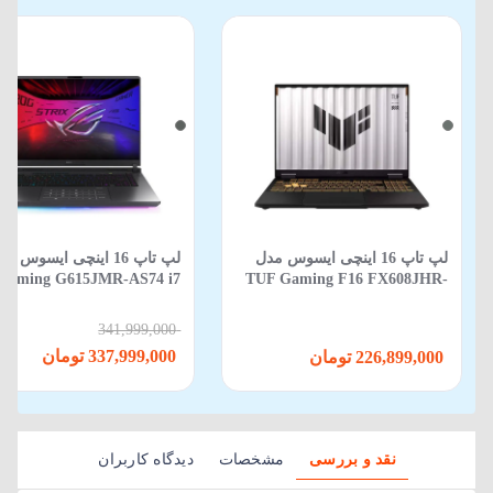
لپ تاپ 16 اینچی ایسوس مدل
لپ‌ تاپ 16 اینچی ایسوس م
Gaming G615JMR-AS74 i7
TUF Gaming F16 FX608JHR-
650HX-16GB-1TB SSD-8GB
RV088 Core i5 14450HX 16GB
RTX5060-WIN 11
512GB SSD 8GB RTX 5050
341,999,000
337,999,000 تومان
226,899,000 تومان
نقد و بررسی
مشخصات
دیدگاه کاربران