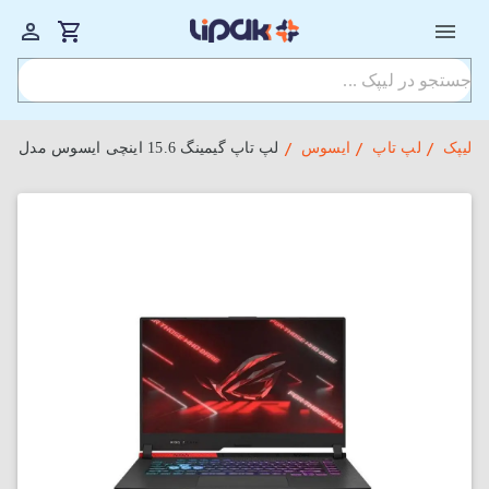
لیپک
لپ تاپ
ایسوس
لپ تاپ گیمینگ 15.6 اینچی ایسوس مدل ASUS ROG Gaming G513QY-SG15.R96800-16-512SSD-12GB