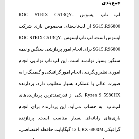
جمع بندی
لپ تاپ ایسوس ROG STRIX G513QY-
SG15.R96800 از لپ‌تاپ‌های مخصوص بازی شرکت
ایسوس است. لپ تاپ ایسوس ROG STRIX G513QY-
SG15.R96800 برای انجام امور پردازشی سنگین و نیمه
سنگین بسیار توانمند است. این لپ تاپ توانایی انجام
اموری نظیر وبگردی، انجام امور گرافیکی و گیمینگ را به
صورت عالی با عملکرد بسیار مطلوب دارد. پردازنده
Ryzen 9 5980HX یکی از قدرتمندترین پردازنده‌های
لپ‌تاپ‌ به حساب می‌آید. این پردازنده برای انجام
بازی‌های رایانه‌ای بسیار مناسب است. پردازنده
گرافیکی RX 6800M با 12 گیگابایت حافظه اختصاصی،