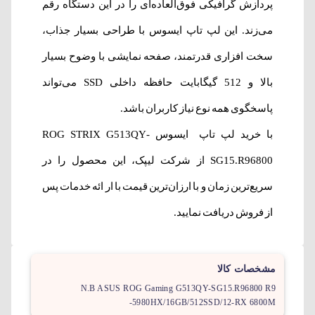
پردازش گرافیکی فوق‌العاده‌ای را در این دستگاه رقم
می‌زند. این لپ تاپ ایسوس با طراحی بسیار جذاب،
سخت افزاری قدرتمند، صفحه نمایشی با وضوح بسیار
بالا و 512 گیگابایت حافظه داخلی SSD می‌تواند
پاسخگوی همه نوع نیاز کاربران باشد.
با خرید لپ تاپ ایسوس ROG STRIX G513QY-
SG15.R96800 از شرکت لیپک، این محصول را در
سریع‌ترین زمان و با ارزان‌ترین قیمت با ار ائه خدمات پس
از فروش دریافت نمایید.
مشخصات کالا
N.B ASUS ROG Gaming G513QY-SG15.R96800 R9
-5980HX/16GB/512SSD/12-RX 6800M