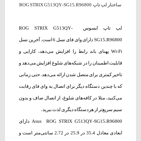
ساختار لپ‌ تاپ ROG STRIX G513QY-SG15.R96800
لپ تاپ ایسوس
ROG STRIX G513QY-
SG15.R96800
دارای وای فای نسل 6 است. آخرین نسل
Wi-Fi پهنای باند رابط را افزایش می‌دهد، کارایی و
قابلیت اطمینان را در شبکه‌های شلوغ افزایش می‌دهد و
تاخیر کمتری برای متصل شدن ارائه می‌دهد. حتی زمانی
که با چندین دستگاه دیگر برای اتصال به وای فای رقابت
می‌کنید، مثلا در کافه‌های شلوغ، از اتصال صاف و بدون
سیم سریع‌تر از هردستگاه دیگری لذت ببرید.
ROG STRIX G513QY-SG15.R96800
Asus
دارای
ابعادی معادل 35.4 در 25.9 در 2.72 سانتی‌متر است و