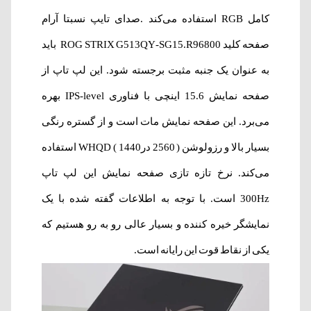
کامل RGB استفاده می‌کند .صدای تایپ نسبتا آرام
صفحه کلید ROG STRIX G513QY-SG15.R96800 باید
به عنوان یک جنبه مثبت برجسته شود. این لپ تاپ از
صفحه نمایش 15.6 اینچی با فناوری IPS-level بهره
می‌برد. این صفحه نمایش مات است و از گستره رنگی
بسیار بالا و رزولوشن ( 2560 در1440 ) WHQD استفاده
می‌کند. نرخ تازه تازی صفحه نمایش این لپ تاپ
300Hz است. با توجه به اطلاعات گفته شده با یک
نمایشگر خیره کننده و بسیار عالی رو به رو هستیم که
یکی از نقاط قوت این رایانه است.