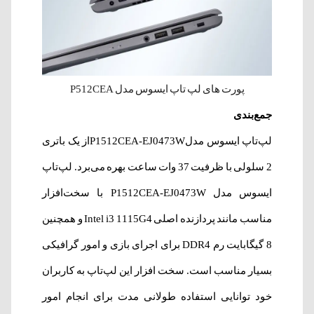
پورت های لپ تاپ ایسوس مدل P512CEA
جمع‌بندی
لپ‌‌تاپ ایسوس مدلP1512CEA-EJ0473Wاز یک باتری
2 سلولی با ظرفیت 37 وات ساعت بهره‌ می‌برد. لپ‌‌تاپ
ایسوس مدل P1512CEA-EJ0473W با سخت‌افزار
مناسب مانند پردازنده اصلی Intel i3 1115G4 و همچنین
8 گیگابایت رم DDR4 برای اجرای بازی و امور گرافیکی
بسیار مناسب است. سخت افزار این لپ‌تاپ به کاربران
خود توانایی استفاده طولانی مدت برای انجام امور