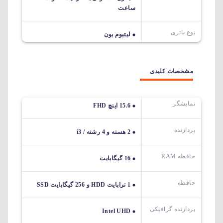
ساعت
نوع باتری
لیتیوم یون
مشخصات کلیدی
نمایشگر
15.6 اینچ FHD
پردازنده
2 هسته و 4 رشته / i3
حافظه RAM
16 گیگابایت
حافظه
1 ترابایت HDD و 256 گیگابایت SSD
پردازنده گرافیکی
Intel UHD