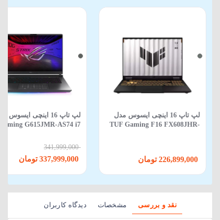
لپ تاپ 16 اینچی ایسوس مدل
لپ‌ تاپ 16 اینچی ایسوس م
Gaming G615JMR-AS74 i7
TUF Gaming F16 FX608JHR-
650HX-16GB-1TB SSD-8GB
RV088 Core i5 14450HX 16GB
RTX5060-WIN 11
512GB SSD 8GB RTX 5050
341,999,000
337,999,000 تومان
226,899,000 تومان
نقد و بررسی
مشخصات
دیدگاه کاربران