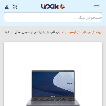
لیپک
لپ تاپ
ایسوس
لپ تاپ 15.6 اینچی ایسوس مدل ASUS P1512CEA-EJ0473W i3-16GB-1THDD+256SSD-INTEL