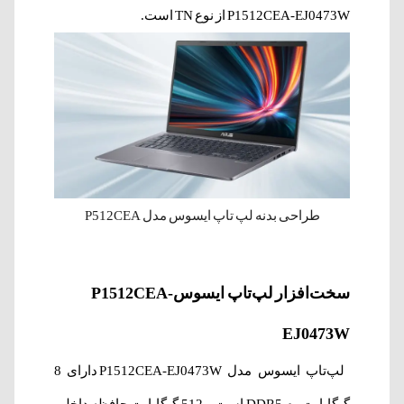
P1512CEA-EJ0473W از نوع
TN
است.
طراحی بدنه لپ تاپ ایسوس مدل P512CEA
سخت‌افزار لپ‌‌تاپ‌ ایسوسP1512CEA-
EJ0473W
لپ‌تاپ ایسوس مدل P1512CEA-EJ0473W دارای 8
گیگابایت رم DDR5 است و 512 گیگابایت حافظه داخلی