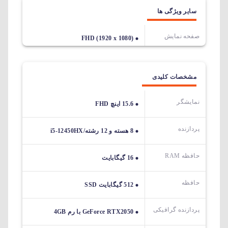
سایر ویژگی ها
صفحه نمایش
FHD (1920 x 1080)
مشخصات کلیدی
نمایشگر
15.6 اینچ FHD
پردازنده
8 هسته و 12 رشته/i5-12450HX
حافظه RAM
16 گیگابایت
حافظه
512 گیگابایت SSD
پردازنده گرافیکی
GeForce RTX2050 با رم 4GB