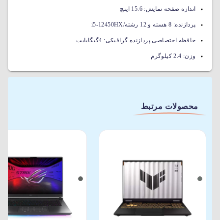
اندازه صفحه نمایش:
15.6 اینچ
پردازنده:
8 هسته و 12 رشته/i5-12450HX
حافظه اختصاصی پردازنده گرافیکی:
4گیگابایت
وزن:
2.4 کیلوگرم
محصولات مرتبط