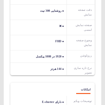
دقت صفحه
روشنایی 300 نیت
نمایش
صفحه نمایش
❌
لمسی
وضوح صفحه
FHD
نمایش
رزولوشن
1920 در 1080 پیکسل
نرخ تازه سازی
144 هرتز
تصویر
امکانات
توضیحات وبکم
دارای E-shutter