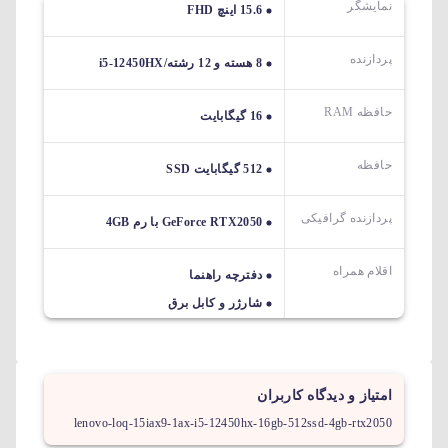
نمایشگر
15.6 اینچ FHD
پردازنده
8 هسته و 12 رشته/i5-12450HX
حافظه RAM
16 گیگابایت
حافظه
512 گیگابایت SSD
پردازنده گرافیکی
GeForce RTX2050 با رم 4GB
اقلام همراه
دفترچه راهنما
شارژر و کابل برق
امتیاز و دیدگاه کاربران
lenovo-loq-15iax9-1ax-i5-12450hx-16gb-512ssd-4gb-rtx2050