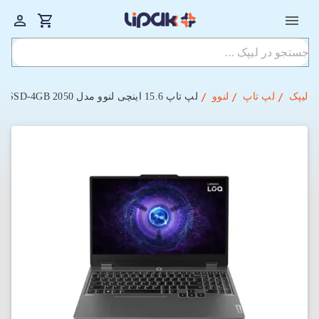
لیپک
لپ تاپ
لنوو
لپ‌ تاپ 15.6 اینچی لنوو مدل LOQ 15IAX9-1AX i5-16GB-512SSD-4GB 2050