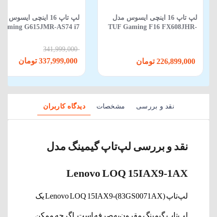
لپ تاپ 16 اینچی ایسوس مدل
لپ‌ تاپ 16 اینچی ایسوس م
Gaming G615JMR-AS74 i7
TUF Gaming F16 FX608JHR-
650HX-16GB-1TB SSD-8GB
RV088 Core i5 14450HX 16GB
RTX5060-WIN 11
512GB SSD 8GB RTX 5050
341,999,000
337,999,000 تومان
226,899,000 تومان
نقد و بررسی
مشخصات
دیدگاه کاربران
نقد و بررسی لپ‌تاپ‌ گیمینگ مدل
Lenovo LOQ 15IAX9-1AX
لپ‌تاپ Lenovo LOQ 15IAX9-(83GS0071AX) یک
لپ‌تاپ گیمینگ مقرون‌به‌صرفه است. اگرچه ممکن