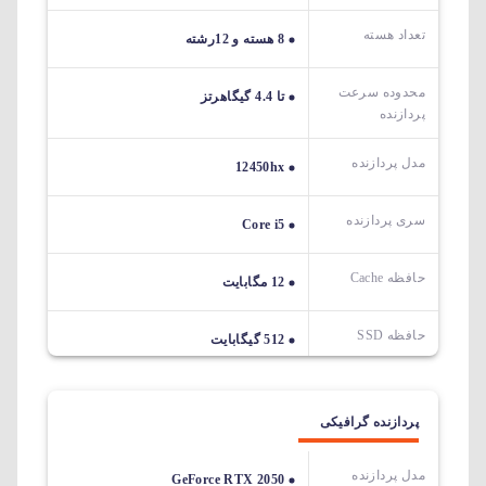
تعداد هسته
8 هسته و 12رشته
محدوده سرعت
تا 4.4 گیگاهرتز
پردازنده
مدل پردازنده
12450hx
سری پردازنده
Core i5
حافظه Cache
12 مگابایت
حافظه SSD
512 گیگابایت
پردازنده گرافیکی
مدل پردازنده
GeForce RTX 2050