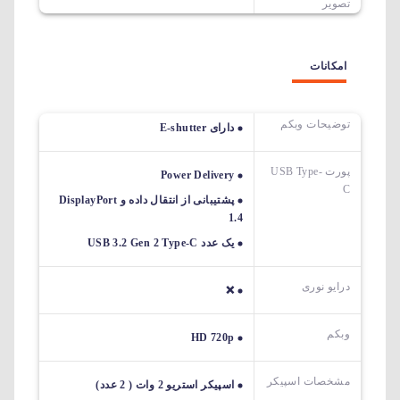
تصویر
امکانات
توضیحات وبکم
دارای E-shutter
پورت USB Type-
Power Delivery
C
پشتیبانی از انتقال داده و DisplayPort
1.4
یک عدد USB 3.2 Gen 2 Type-C
درایو نوری
❌
وبکم
HD 720p
مشخصات اسپیکر
اسپیکر استریو 2 وات ( 2 عدد)