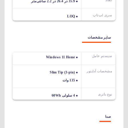
ابعاد
35.9 در 26.4 در 2.2 سانتی‌متر
سری لپ‌تاپ
LOQ
سایر مشخصات
سیستم عامل
Windows 11 Home
مشخصات آداپتور
Slim Tip (3-pin)
135 وات
نوع باتری
4 سلولی 60Wh
صدا