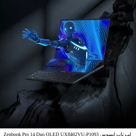
لپ تاپ ایسوس Zenbook Pro 14 Duo OLED UX8402VU-P1093