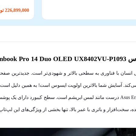
226,899,000 تومان
Zenboo
 می‌کند. آسایش شما بالاترین اولویت ایسوس است! به همین دلیل است
رضایت‌بخشی دارد. پیمایش روی پد لمسی Asus ErgoSense درست مانند لمس ابریشم است. سطح
سخت‌افزار و باتری با عمر بالا، تنها بخشی از ویژگی‌های این لپ‌تا