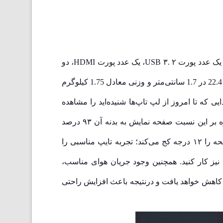
این محصول، یک عدد پورت USB ۳. ۲، یک عدد پورت HDMI، دو
عدد پورت Thunderbolt ۴ و یک عدد جک 3.5 میلی‌متری و کارت‌خوان تعبیه شده است. لپ‌تاپ ایسوس دارای ابعاد 32.5 در 22.4 در 1.7 سانتی‌متر و وزنی معادل 1.75 کیلوگرم
‌کننده قوی با کمترین صدایی که تا امروز از لپ تاپ‌ها شنیده‌اید را مشاهده
خواهید کرد. صفحه نمایش لپ تاپ به گونه‌ای طراحی شده است که ۷۰درصد ضرر کمتری به چشم خواهد رساند، علاوه بر این نسبت صفحه نمایش به بدنه آن ۹۳ درصد
است. یک مکانیزم مهندسی شده دقیق که ارتفاع قسمت پشتی ScreenPad Plus را تا ۲۰ میلی‌متر افزایش می‌دهد و صفحه را ۱۲ درجه کج می‌کند؛ تجربه تایپ مناسبی را
مان با صفحه لمسی نیز کار کنید. همچنین وجود جریان هوای مناسب،
بلی خنک نگه می‌دارد. این یعنی دمای سطح لپ تاپ را تا ۴ درجه سانتی‌گراد کاهش خواهد یافت و درنتیجه باعث افزایش راحتی