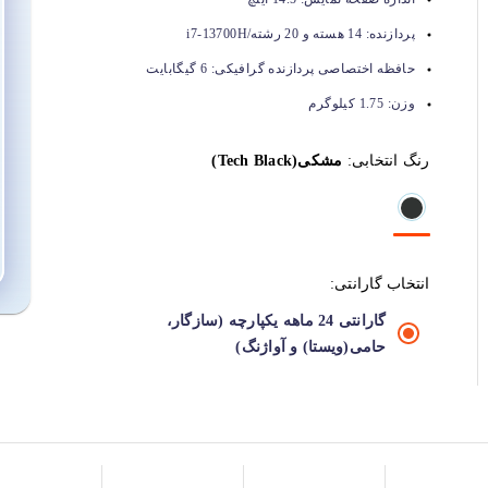
پردازنده:
14 هسته و 20 رشته/i7-13700H
حافظه اختصاصی پردازنده گرافیکی:
6 گیگابایت
وزن:
1.75 کیلوگرم
رنگ انتخابی:
مشکی(Tech Black)
انتخاب گارانتی:
گارانتی 24 ماهه یکپارچه (سازگار،
حامی(ویستا) و آواژنگ)