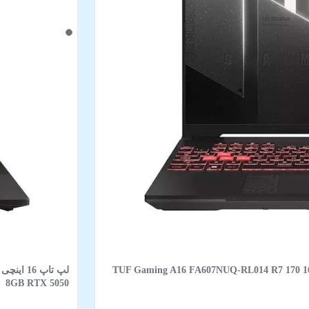
TUF Gaming A16 FA607NUQ-RL014 R7 170 16GB 512GB SSD 6
8GB RTX 5050