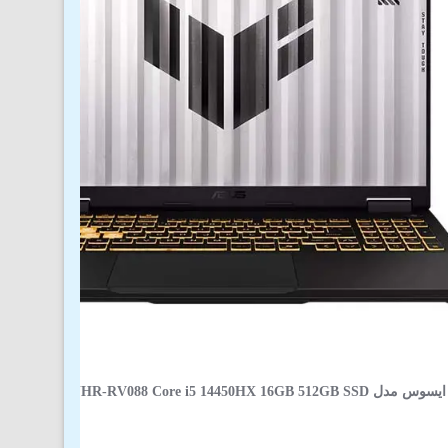
لپ تاپ 16 اینچی ایسوس مدل  FX608JHR-RV088 Core i5 14450HX 16GB 512GB SSD