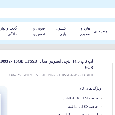
هارد و
کنسول
صوتی و
گجت و لواز
هندزفری
مموری
بازی
تصویری
خانگی
لپ‌ تاپ 14.5 اینچی ایسوس مدل
6GB
D UX8402VU-P1093 I7-13700H/16GB/1TBSSD/6GB- RTX 4050
ویژگی‌های کالا
حافظه RAM:
16 گیگابایت
حافظه SSD:
1 ترابایت
اندازه صفحه نمایش:
14.5 اینچ