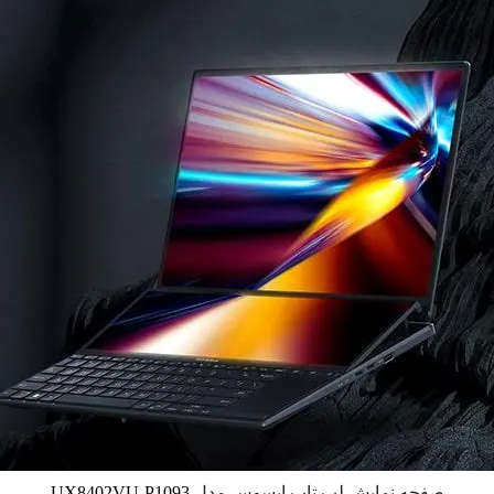
صفحه نمایش لپ تاپ ایسوس مدل
UX8402VU-P1093