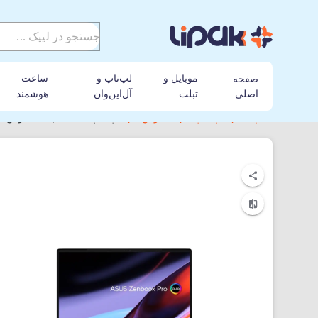
موبایل و
لپ‌تاپ و
ساعت
صفحه
اصلی
تبلت
آل‌این‌وان
هوشمند
لیپک
لپ تاپ
ایسوس
لپ‌ تاپ 14.5 اینچی ایسوس مدل Asus Zenbook Pro 14 Duo OLED UX8402VU-P1093 i7-16GB-1TSSD-6GB