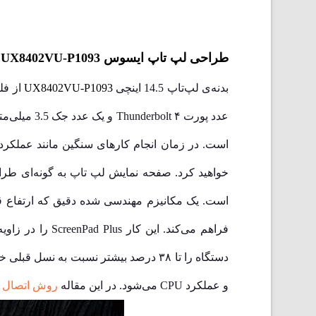
طراحی لپ تاپ ایسوس UX8402VU-P1093
بدنه‌ی لپ‌تاپ 14.5 اینچی
UX8402VU-P1093
از فل
فراهم می‌کند. 
و عملکرد CPU می‌شود. در این مقاله
روش اتصال لپتاپ ب