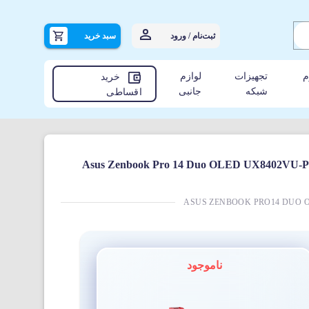
ثبت‌نام / ورود
سبد خرید
م
تجهیزات
لوازم
خرید
شبکه
جانبی
اقساطی
 Asus Zenbook Pro 14 Duo OLED UX8402VU-P1093 i7-16GB-1TSSD-
ASUS ZENBOOK PRO14 DUO OLE
ناموجود