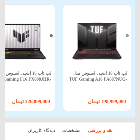
لپ تاپ 16 اینچی ایسوس مدل
لپ تاپ 16 اینچی ایسوس م
F Gaming F16 FX608JHR-
TUF Gaming A16 FA607NUQ-
88 Core i5 14450HX 16GB
RL014 R7 170 16GB 512GB SSD
512GB SSD 8GB RTX 5050
6GB RTX 4050
198,999,000 تومان
226,899,000 تومان
نقد و بررسی
مشخصات
دیدگاه کاربران