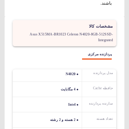
باشند.
مشخصات کالا
Asus X515MA-BR1023 Celeron N4020-8GB-512SSD-
Integrated
پردازنده مرکزی
مدل پردازنده
N4020
حافظه Cache
4 مگابایت
سازنده پردازنده
Intel
تعداد هسته
2 هسته و 2 رشته