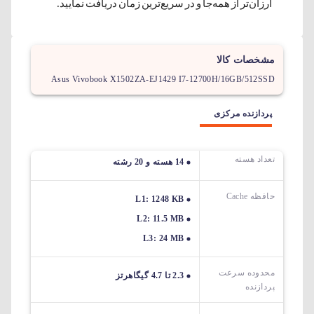
ارزان‌تر از همه‌جا و در سریع‌ترین زمان دریافت نمایید.
مشخصات کالا
Asus Vivobook X1502ZA-EJ1429 I7-12700H/16GB/512SSD
پردازنده مرکزی
تعداد هسته
14 هسته و 20 رشته
حافظه Cache
L1: 1248 KB
L2: 11.5 MB
L3: 24 MB
محدوده سرعت
2.3 تا 4.7 گیگاهرتز
پردازنده