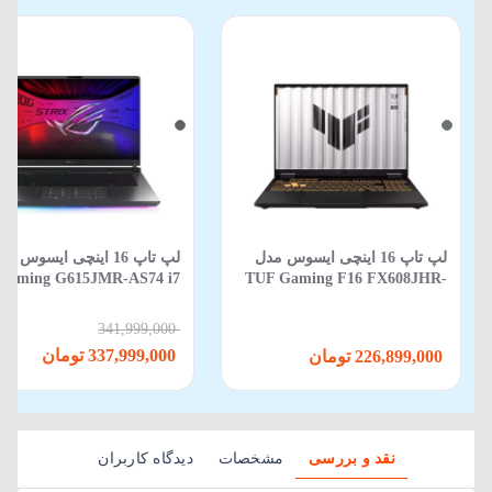
لپ تاپ 16 اینچی ایسوس مدل
لپ‌ تاپ 16 اینچی ایسوس م
Gaming G615JMR-AS74 i7
TUF Gaming F16 FX608JHR-
650HX-16GB-1TB SSD-8GB
RV088 Core i5 14450HX 16GB
RTX5060-WIN 11
512GB SSD 8GB RTX 5050
341,999,000
337,999,000 تومان
226,899,000 تومان
نقد و بررسی
مشخصات
دیدگاه کاربران