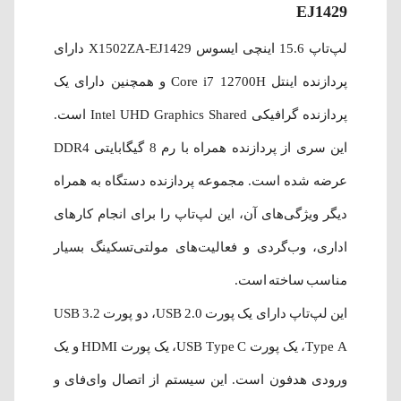
EJ1429
لپ‌تاپ 15.6 اینچی
ایسوس X1502ZA-EJ1429
دارای
پردازنده اینتل Core i7 12700H و همچنین دارای یک
پردازنده گرافیکی Intel UHD Graphics Shared است.
این سری از پردازنده همراه با رم 8 گیگابایتی DDR4
عرضه شده است. مجموعه پردازنده دستگاه به همراه
دیگر ویژگی‌های آن، این لپ‌تاپ را برای انجام کارهای
اداری، وب‌گردی و فعالیت‌های مولتی‌تسکینگ بسیار
مناسب ساخته است.
این لپ‌تاپ دارای یک پورت USB 2.0، دو پورت USB 3.2
Type A، یک پورت USB Type C، یک پورت HDMI و یک
ورودی هدفون است. این سیستم از اتصال وای‌فای و