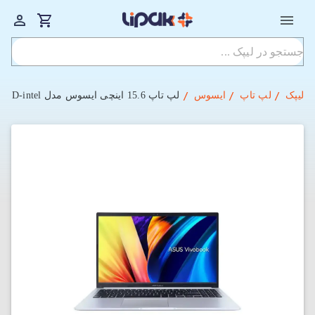
لیپک
لپ تاپ
ایسوس
لپ تاپ 15.6 اینچی ایسوس مدل Vivobook X1502ZA-EJ1429 i7-16GB-512SSD-intel (کاستوم شده)