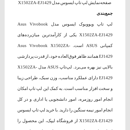
صفحه‌نمایش
لپ‌ تاپ ایسوس مدل X1502ZA-EJ1429
جمع‌بندی
لپ‌ تاپ ویووبوک ایسوس مدل Asus Vivobook
X1502ZA-EJ1429 یکی از کارآمدترین میان‌رده‌های
کمپانی ASUS است. Asus Vivobook X1502ZA-
EJ1429 همانند ظاهر فوق‌العاده خود، از قدرت پردازشی
بالایی نیز بهره می‌برد. لپ‌تاپ ASUS مدل X1502ZA-
EJ1429 دارای عملکرد مناسب، وزن سبک، طراحی زیبا
و سخت افزار مناسب است. به کمک این لپ تاپ امکان
انجام امور روزمره، امور دانشجویی یا اداری و در کل
انجام امور نیمه سنگین را دارید. با خرید لپ‌ تاپ ایسوس
X1502ZA-EJ1429 از فروشگاه لیپک، این محصول را