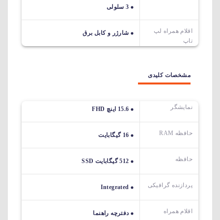
3 سلولی
اقلام همراه لپ
شارژر و کابل برق
تاپ
مشخصات کلیدی
نمایشگر
15.6 اینچ FHD
حافظه RAM
16 گیگابایت
حافظه
512 گیگابایت SSD
پردازنده گرافیکی
Integrated
اقلام همراه
دفترچه راهنما