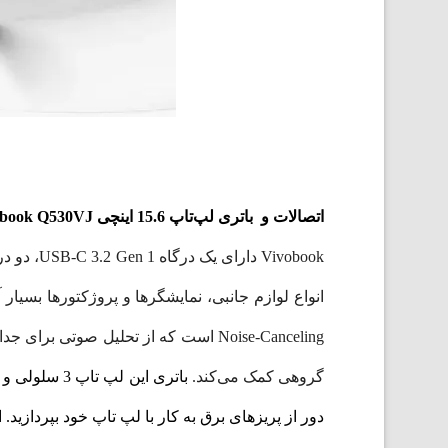
اتصالات و باتری لپ‌تاپ 15.6 اینچی ASUS vivobook Q530VJ
Vivobook دارای یک درگاه USB-C 3.2 Gen 1، دو درگاه USB 3.2 Gen 1 Type-A، خروجی
Noise-Canceling است که از تحلیل صوت
گروهی کمک می‌کند.
دور از پریزهای برق به کار با لپ تاپ خود بپردازید.