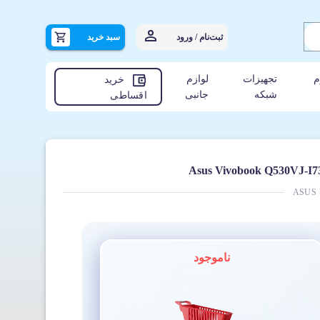
ثبت‌نام / ورود
سبد خرید
م
تجهیزات
لوازم
خرید
شبکه
جانبی
اقساطی
ASUS 
ناموجود