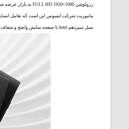
رزولوشن FULL HD 1920×1080 به بازار عرضه شده است. با لپ تاپ ASUS Vivobook انجام کارها در هر مکانی آسان است.
نسل سیزدهم Intel تا صفحه نمایش واضح و شفاف، لولای صاف 180 درجه و طراحی هندسی همه چیز برای یک انتخاب خوب آماده است.