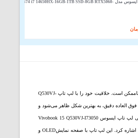
لپ‌ تاپ 16 اینچی ایسوس مدل JMR-AS74 i7 14650HX-16GB-1TB SSD-8GB RTX5060
لپ تاپ ایسوس مدل Q530VJ-I73050 یکی از شاهکارهای برند ایسوس است که چشم پوشی از هر ویژگی‌ آن تقریبا ناممکن است. خلاقیت خود را با لپ تاپ Q530VJ-
وع خلاقیت بصری در صفحه نمایش OLED فوق العاده FHD، با رنگ های زنده فوق العاده دقیق، به بهترین شکل ظاهر می‌شود و
از مشخصات فنی لپ‌ تاپ ایسوس Vivobook 15 Q530VJ-I73050
می‌توان به 512GB حافظه SSD، رم 16 گیگابایتی DDR5 و پردازنده‌ گرافیکی RTX 3050 با رم 6 گیگابایت ساخت اینتل اشاره کرد. این لپ تاپ با صفحه نمایشOLED و