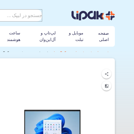
موبایل و
لپ‌تاپ و
ساعت
صفحه
اصلی
تبلت
آل‌این‌وان
هوشمند
لیپک
لپ تاپ
ایسوس
لپ‌ تاپ 15.6 اینچی ایسوس Asus Vivobook Q530VJ-I73050 i7-16GB-512SSD-6GB