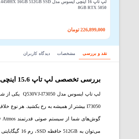
لپ تاپ 16 اینچی ایسوس مدل GB SSD
8GB RTX 5050
226,899,000 تومان
نقد و بررسی
مشخصات
دیدگاه کاربران
بررسی تخصصی لپ‌ تاپ 15.6 اینچی ایسوس Vivobook 15 Q530VJ-I73050
گوش‌های شما از سیستم صوتی قدرتمند Dolby Atmos با صدای چند بعدی آن قدردانی خواهند کرد.