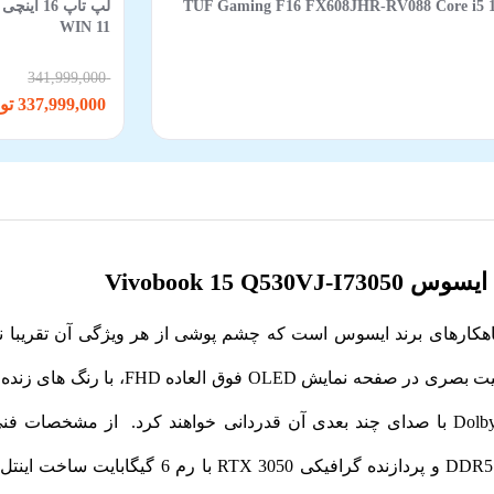
TUF Gaming F16 FX608JHR-RV088 Core i5 14450HX 16GB 512
WIN 11
341,999,000
337,999,000 تومان
I73050 بیشتر از همیشه به رخ بکشید. هر ن