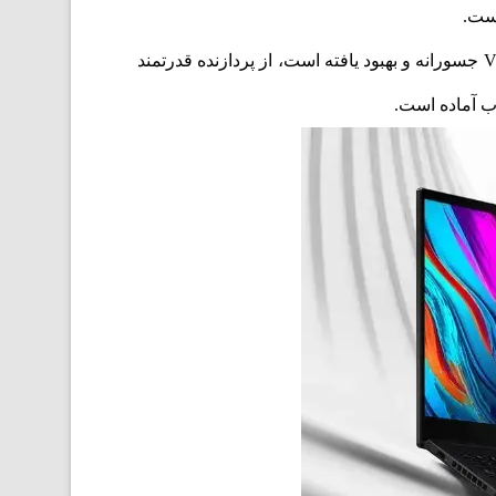
ماموریت شرکت ایسوس این است که تعامل انسان با فناوری را به سطحی بالاتر ارتقا دهد. همه چیز در مورد Vivobook 15 جسورانه و بهبود یافته است، از پردازنده قدرتمند