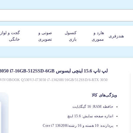
هارد و
کنسول
صوتی و
گجت و لواز
هندزفری
مموری
بازی
تصویری
خانگی
لپ‌ تاپ 15.6 اینچی ایسوس Asus Vivobook Q530VJ-I73050 i7-16GB-512SSD-6GB
VIVOBOOK Q530VJ-I73050 i7-13620H/16GB/512SSD/6-RTX 3050
ویژگی‌های کالا
حافظه RAM:
16 گیگابایت
اندازه صفحه نمایش:
15.6 اینچ
پردازنده:
10 هسته و 16 رشته/Core i7 13620H