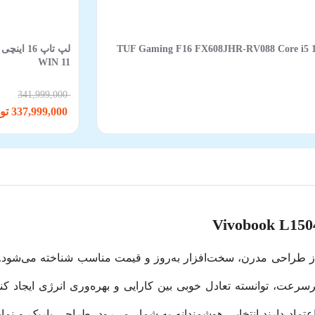
TUF Gaming F16 FX608JHR-RV088 Core i5 14450HX 16GB 512
WIN 11
341,999,000
337,999,000 تومان
ازنده قدرتمند AMD Ryzen 5 و حافظه SSD پرسرعت، توانسته تعادل خوبی بین کارایی و بهره‌ور