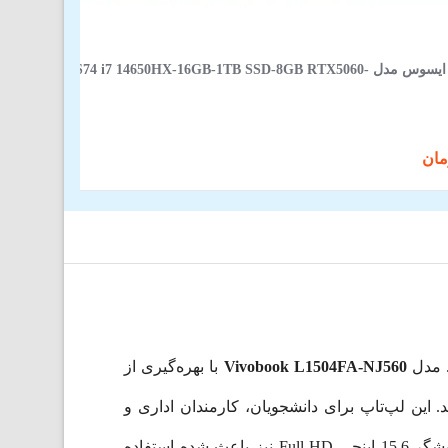
لپ‌ تاپ 16 اینچی ایسوس مدل JMR-AS74 i7 14650HX-16GB-1TB SSD-8GB RTX5060
Vivobook L1504FA-NJ560
با بهره‌گیری از
ی انرژی ایجاد کند. این لپ‌تاپ برای دانشجویان، کارمندان اداری و
کاربران خانگی که نیاز به سیستمی روان و قابل اعتماد دارند انتخابی هوشمندانه به شمار می‌رود. طراحی باریک و نمایشگر 15.6 اینچی Full HD نیز باعث شده استفاده