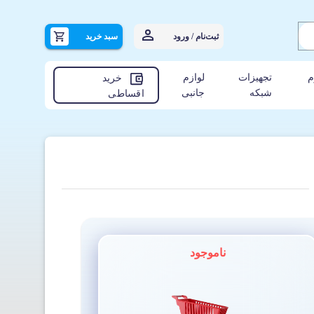
ثبت‌نام / ورود
سبد خرید
م
تجهیزات
لوازم
خرید
شبکه
جانبی
اقساطی
ناموجود