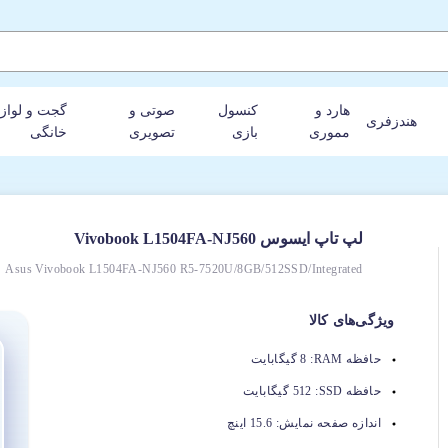
هارد و
کنسول
صوتی و
گجت و لواز
هندزفری
مموری
بازی
تصویری
خانگی
لپ‌ تاپ ایسوس Vivobook L1504FA-NJ560
Asus Vivobook L1504FA-NJ560 R5-7520U/8GB/512SSD/Integrated
ویژگی‌های کالا
حافظه RAM:
8 گیگابایت
حافظه SSD:
512 گیگابایت
اندازه صفحه نمایش:
15.6 اینچ