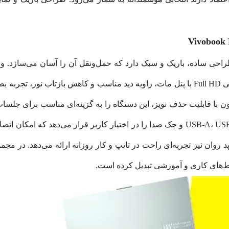
 مدل مانند دیگر لپ‌تاپ‌های سری Vivobook طراحی ساده، باریک و سبک دارد که حمل‌ونقل آن
زیبایی را به کاربر منتقل می‌کند. نمایشگر 15.6 اینچی Full HD با پنل مات، زاویه دید مناس
 همچنین وجود وب‌کم HD و میکروفون با قابلیت حذف نویز، این دستگاه را به گزینه‌ای من
درگاه‌ها، این لپ‌تاپ مجموعه کاملی از USB-A، USB-C، HDMI و جک صدا را در اختیار کار
د روان نیز تجربه‌ای راحت در تایپ و کار روزانه ارائه می‌دهد. در م
‌های کاری و آموزشی تبدیل کرده است.