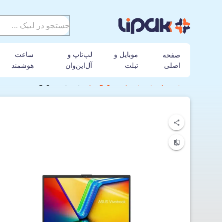
موبایل و
لپ‌تاپ و
ساعت
صفحه
اصلی
تبلت
آل‌این‌وان
هوشمند
لیپک
لپ تاپ
ایسوس
لپ‌ تاپ ایسوس Vivobook L1504FA-NJ560