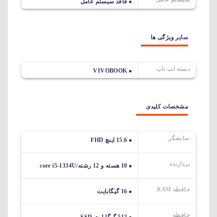
فاقد سیستم عامل
سایر ویژگی ها
دسته لپ تاپ
VIVOBOOK
مشخصات کلیدی
نمایشگر
15.6 اینچ FHD
پردازنده
10 هسته و 12 رشته/core i5-1334U
حافظه RAM
16 گیگابایت
حافظه
512 گیگابایت SSD