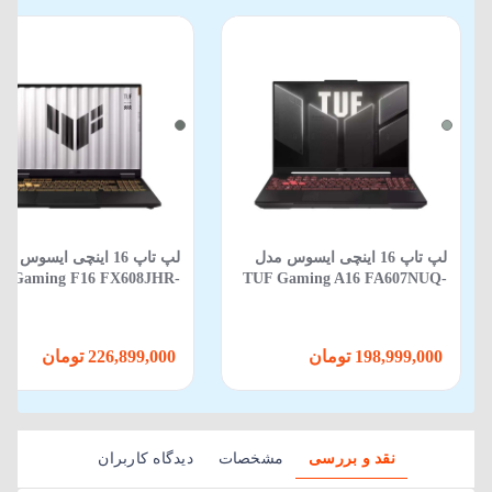
لپ تاپ 16 اینچی ایسوس مدل
لپ تاپ 16 اینچی ایسوس م
F Gaming F16 FX608JHR-
TUF Gaming A16 FA607NUQ-
88 Core i5 14450HX 16GB
RL014 R7 170 16GB 512GB SSD
512GB SSD 8GB RTX 5050
6GB RTX 4050
198,999,000 تومان
226,899,000 تومان
نقد و بررسی
مشخصات
دیدگاه کاربران