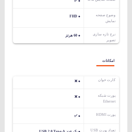
✅
وضوح صفحه
FHD
نمایش
نرخ تازه سازی
60 هرتز
تصویر
امکانات
کارت خوان
❌
پورت شبکه
❌
Ethernet
پورت HDMI
✅
تعداد پورت USB
یک عدد USB 2.0 Type-A