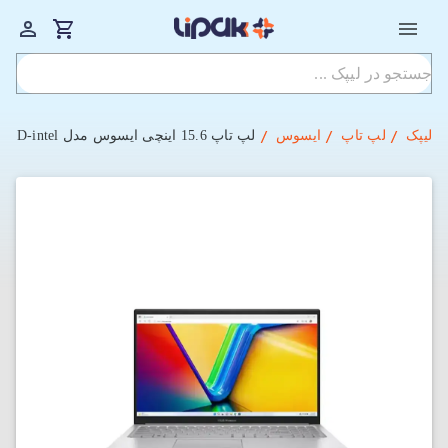
لیپک
لپ تاپ
ایسوس
لپ تاپ 15.6 اینچی ایسوس مدل Vivobook F1504VA-NJ2031 i5-16GB-512SSD-intel