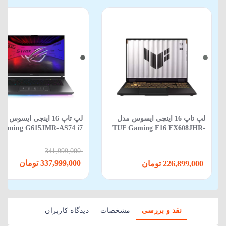
لپ تاپ 16 اینچی ایسوس مدل
لپ‌ تاپ 16 اینچی ایسوس م
Gaming G615JMR-AS74 i7
TUF Gaming F16 FX608JHR-
650HX-16GB-1TB SSD-8GB
RV088 Core i5 14450HX 16GB
RTX5060-WIN 11
512GB SSD 8GB RTX 5050
341,999,000
337,999,000 تومان
226,899,000 تومان
نقد و بررسی
مشخصات
دیدگاه کاربران