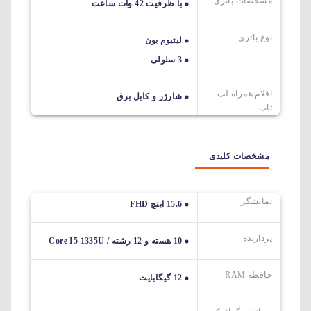
مشخصات باتری
با ظرفیت 42 وات ساعت
نوع باتری
لیتیوم یون
3 سلولی
اقلام همراه لپ
شارژر و کابل برق
تاپ
مشخصات کلیدی
نمایشگر
15.6 اینچ FHD
پردازنده
10 هسته و 12 رشته / Core I5 1335U
حافظه RAM
12 گیگابایت