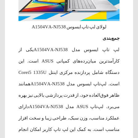
لولای لپ تاپ ایسوس A1504VA-NJ538
جمع‌بندی
لپ تاپ ایسوس مدل A1504VA-NJ538یکی از
کارآمدترین میان‌رده‌های کمپانی ASUS است. این
دستگاه شامل پردازنده مرکزی اینتل Corei5 1335U
است. لپ‌تاپ ایسوس مدل A1504VA-NJ538همانند
ظاهر فوق‌العاده خود، از قدرت پردازشی بالایی نیز بهره
می‌برد. لپ‌تاپ ASUS مدل A1504VA-NJ538دارای
عملکرد مناسب، وزن سبک، طراحی زیبا و سخت افزار
مناسب است. به کمک این لپ تاپ کاربر امکان انجام