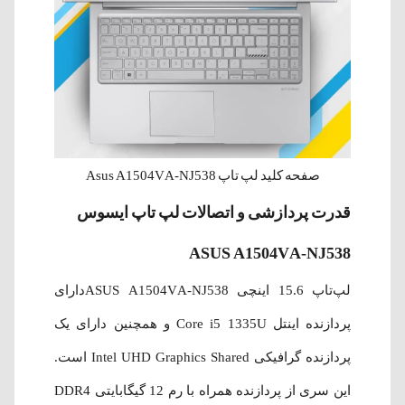
صفحه کلید لپ تاپ Asus A1504VA-NJ538
قدرت پردازشی و اتصالات لپ‌ تاپ ایسوس
ASUS A1504VA-NJ538
لپ‌تاپ 15.6 اینچی ASUS A1504VA-NJ538دارای
پردازنده اینتل Core i5 1335U و همچنین دارای یک
پردازنده گرافیکی Intel UHD Graphics Shared است.
این سری از پردازنده همراه با رم 12 گیگابایتی DDR4