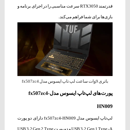
قدرتمند RTX3050 سرعت مناسبی را در اجرای برنامه و
بازی‌ها برای شما فراهم می‌کند.
باتری 9وات ساعت لپ تاپ ایسوس مدل fx507zc4
پورت‌های لپ‌تاپ ایسوس مدلfx507zc4-
HN009
لپ‌تاپ ایسوس مدل fx507zc4-HN009 دارای دو پورت
USB 3.2 Gen 1 Type -A و دو پورت USB 3.2 Gen 2 Type