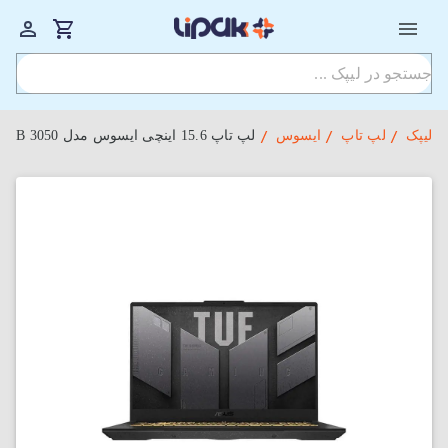
لیپک
لپ تاپ
ایسوس
لپ‌ تاپ 15.6 اینچی ایسوس مدل TUF Gaming FX507ZC4-HN009 i5-16GB-512SSD-4GB 3050