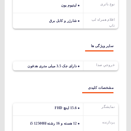
نوع باتری
لیتیوم یون
اقلام همراه لپ
شارژر و کابل برق
تاپ
سایر ویژگی ها
خروجیِ صدا
دارای جک 3.5 میلی متری هدفون
مشخصات کلیدی
نمایشگر
15.6 اینچ FHD
پردازنده
12 هسته و 16 رشته/i5 12500H