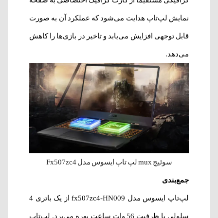
گرافیکی مستقیماً از کارت گرافیک اختصاصی به صفحه
نمایش لپ‌تاپ هدایت می‌شود که عملکرد آن به صورت
قابل توجهی افزایش می‌یابد و تاخیر در بازی‌ها را کاهش
می‌دهد.
سوئیچ mux لپ تاپ ایسوس مدل Fx507zc4
جمع‌بندی
لپ‌‌تاپ ایسوس مدل fx507zc4-HN009 از یک باتری 4
سلولی با ظرفیت 56 وات ساعت بهره‌ می‌برد. لپ‌‌تاپ