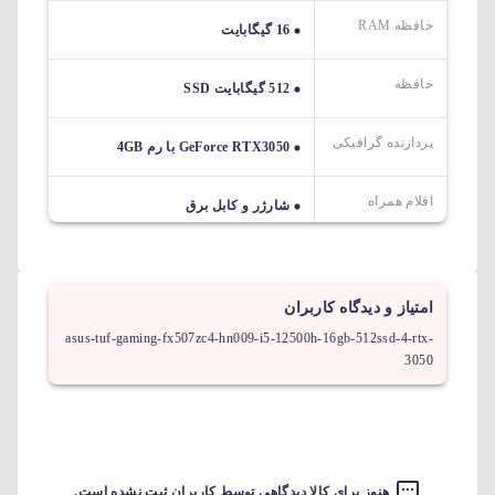
حافظه RAM
16 گیگابایت
حافظه
512 گیگابایت SSD
پردازنده گرافیکی
GeForce RTX3050 با رم 4GB
اقلام همراه
شارژر و کابل برق
امتیاز و دیدگاه کاربران
asus-tuf-gaming-fx507zc4-hn009-i5-12500h-16gb-512ssd-4-rtx-
3050
هنوز برای کالا دیدگاهی توسط کاربران ثبت نشده است.