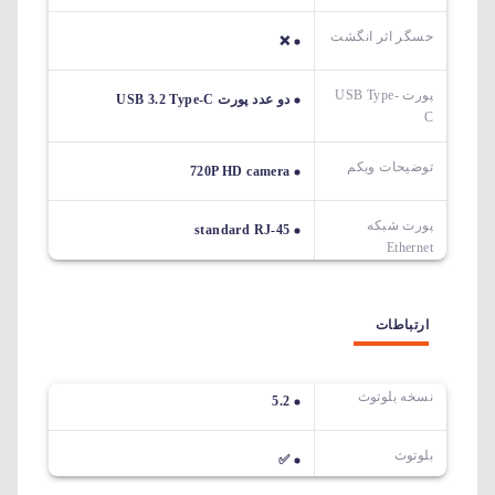
حسگر اثر انگشت
❌
پورت USB Type-
دو عدد پورت USB 3.2 Type-C
C
توضیحات وبکم
720P HD camera
پورت شبکه
standard RJ-45
Ethernet
ارتباطات
نسخه بلوتوث
5.2
بلوتوث
✅