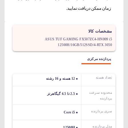
زمان ممکن دریافت نمایید.
مشخصات کالا
ASUS TUF GAMING FX507ZC4-HN009 i5
12500H/16GB/512SSD/4-RTX 3050
پردازنده مرکزی
تعداد هسته
12 هسته و 16 رشته
محدوده سرعت
2.5 تا 4.5 گیگاهرتز
پردازنده
سری پردازنده
Core i5
مدل پردازنده
12500H