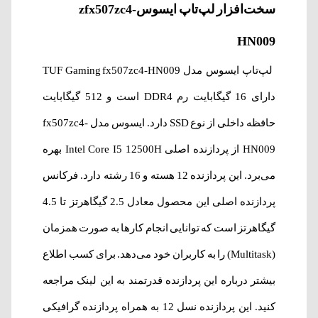
سخت‌افزار لپ‌‌تاپ‌ ایسوسzfx507zc4-
HN009
لپ‌تاپ ایسوس مدل TUF Gaming fx507zc4-HN009
دارای 16 گیگابایت رم DDR4 است و 512 گیگابایت
حافظه داخلی از نوع SSD دارد. ایسوس مدل fx507zc4-
HN009 از پردازنده اصلی Intel Core I5 12500H بهره
می‌برد. این پردازنده 12 هسته‌ و 16 رشته دارد. فرکانس
پردازنده اصلی این محصول معادل 2.5 گیگاهرتز تا 4.5
گیگاهرتز است که توانایی انجام کارها به صورت همزمان
(Multitask) را به کاربران خود می‌دهد. برای کسب اطلاع
بیشتر درباره این پردازنده قدرتمند به این
لینک
مراجعه
کنید. این پردازنده نسل 12 به همراه پردازنده گرافیکی