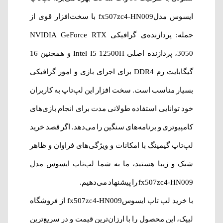
ایسوس مدلfx507zc4-HN009 با سخت‌افزار قوی از
جمله: پردازنده‌ی گرافیکی NVIDIA GeForce RTX
3050، پردازنده اصلی Intel I5 12500H و همچنین 16
گیگابایت رم DDR4 برای اجرای بازی و امور گرافیکی
بسیار مناسب است. سخت افزار این لپ‌تاپ به کاربران
خود توانایی استفاده طولانی مدت برای انجام بازی‌های
کامپیوتری و برنامه‌های سنگین را می‌دهد. اگر قصد خرید
لپ‌تاپ گیمینگ با امکانات و ویژگی‌های فراوان و ظاهر
شیک و زیبا هستید، ما به شما لپ‌تاپ ایسوس مدل
fx507zc4-HN009 را پیشنهاد می‌دهیم.
با خرید لپ‌ تاپ ایسوسfx507zc4-HN009 از فروشگاه
لیپک، این محصول را با ارزان‌ترین قیمت و در سریع‌ترین