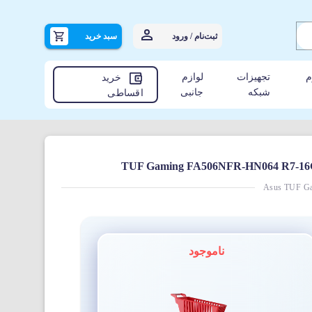
ثبت‌نام / ورود
سبد خرید
م
تجهیزات
لوازم
خرید
شبکه
جانبی
اقساطی
Asus TUF G
ناموجود