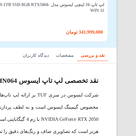
لپ‌ تاپ 16 اینچی ایسوس مدل X5060
WIN 11
341,999,000 تومان
نقد و بررسی
مشخصات
دیدگاه کاربران
نقد تخصصی لپ تاپ ایسوس TUF Gaming FA506NFR-HN064
شرکت ایسوس در سری TUF بر ارائه لپ تاپ‌های گیمینگ بادوام و توانمند تمرکز دارد.