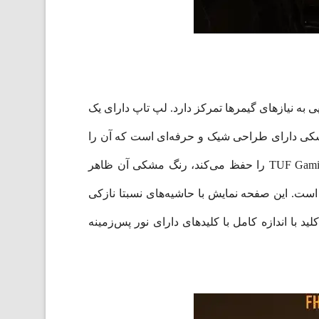
 بر پاسخگویی به نیازهای گیمرها تمرکز دارد. لپ تاپ دارای یک
 براق و برش خورده است. لپ تاپ ایسوس TUF Gaming A15 FA506NCR در رنگ مشکی دارای طراحی شیک و حرفه‌ای است که آن را
هم برای محیط‌های بازی و هم برای محیط‌های کاری مناسب می‌کند. در حالی که جنبه‌های بادوام و کاربردی سری TUF Gaming را حفظ می‌کند، رنگ مشکی آن ظاهر
ه نمایش 15.6 اینچی لپ تاپ ایسوس از نوع IPS و با رزولوشن FHD (1920 در 1080 پیکسل) است. این صفحه نمایش با حاشیه‌های نسبتا نازکی
با اندازه کامل با کلیدهای دارای نور پس‌زمینه