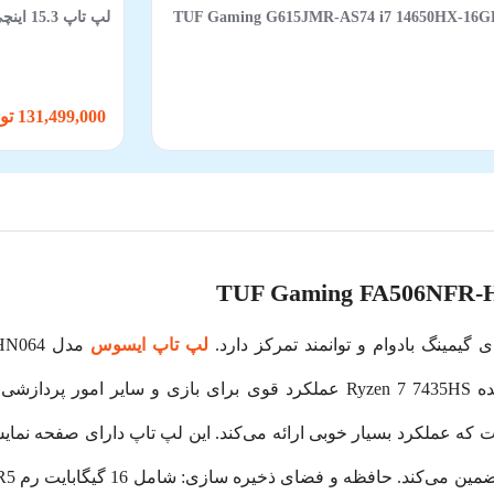
TUF Gaming G615JMR-AS74 i7 14650HX-16GB-1TB SSD-8GB RT-
لپ‌ تاپ 15.3 اینچی لنوو مدل IdeaPad Slim 3 15IRH10-TFU i7-13620H-16GB-512SSD-Intel-New
131,499,000 تومان
لپ تاپ ایسوس
مخصوص گیمینگ ایسوس است و به لطف پردازنده Ryzen 7 7435HS عملکرد قوی برا