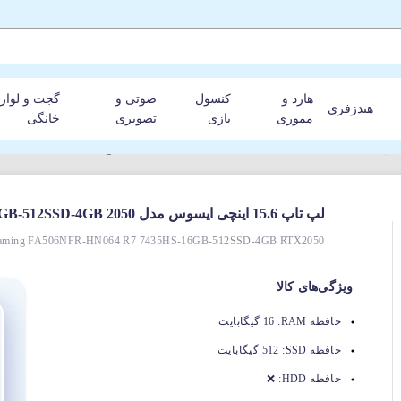
هارد و
کنسول
صوتی و
گجت و لواز
هندزفری
مموری
بازی
تصویری
خانگی
لپ‌ تاپ 15.6 اینچی ایسوس مدل TUF Gaming FA506NFR-HN064 R7-16GB-512SSD-4GB 2050
aming FA506NFR-HN064 R7 7435HS-16GB-512SSD-4GB RTX2050
ویژگی‌های کالا
حافظه RAM:
16 گیگابایت
حافظه SSD:
512 گیگابایت
حافظه HDD:
❌