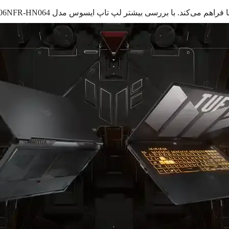
ها فراهم می‌کند. با بررسی بیشتر لپ تاپ ایسوس
مدل FA506NFR-HN064 همراه ما باشید.