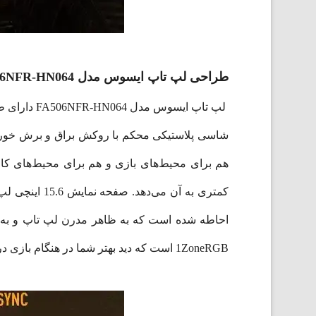
طراحی لپ تاپ ایسوس مدل FA506NFR-HN064
لپ تاپ ایس
احاطه شده است که به ظاهر مدرن لپ تاپ و به حدا
1ZoneRGB است که دید بهتر شما در هنگام بازی در نور کم یا جلسات کاری را تضمین می‌کند.