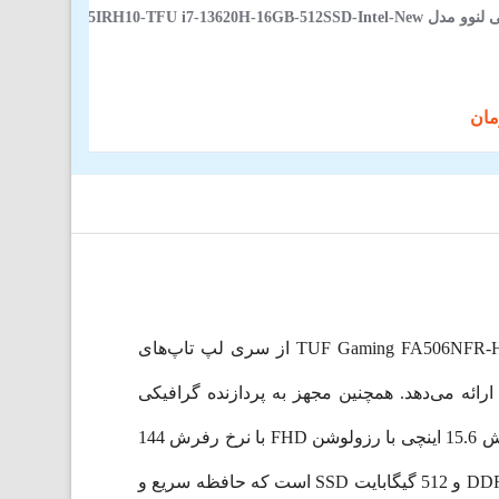
مدل TUF Gaming FA506NFR-HN064 از سری لپ تاپ‌های
ی بازی و سایر امور پردازشی ارائه می‌دهد. همچنین مجهز به پردازنده گرافیکی
NVIDIA GeForce RTX 2050 با رم 4 گیگابایتی است که عملکرد بسیار خوبی ارائه می‌کند. این لپ تاپ دارای صفحه نمایش 15.6 اینچی با رزولوشن FHD با نرخ رفرش 144
هرتز است که تصاویری صاف و رنگ‌های دقیق را تضمین می‌کند. حافظه و فضای ذخیره سازی: شامل 16 گیگابایت رم DDR5 و 512 گیگابایت SSD است که حافظه سریع و