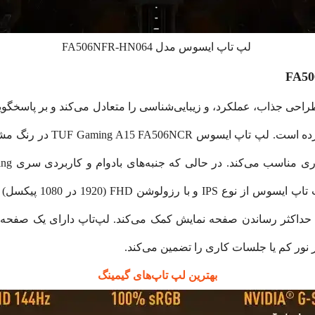
لپ تاپ ایسوس مدل FA506NFR-HN064
وس مدل FA506NFR-HN064 دارای طراحی جذاب، عملکرد، و زیبایی‌شناسی را متعادل می‌کند و
شاسی پلاستیکی محکم با روکش
کمتری به آن می‌دهد. صفح
کثر رساندن صفحه نمایش کمک می‌کند. لپ‌تاپ دارای یک صفحه‌کلید 
بهترین لپ تاپ‌های گیمینگ