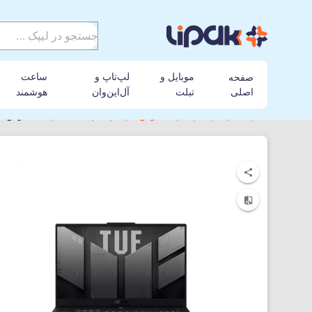
موبایل و
لپ‌تاپ و
ساعت
صفحه
اصلی
تبلت
آل‌این‌وان
هوشمند
لیپک
لپ تاپ
ایسوس
لپ‌ تاپ 15.6 اینچی ایسوس مدل TUF Gaming FA506NFR-HN064 R7-16GB-512SSD-4GB 2050