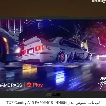
لپ تاپ ایسوس مدل TUF Gaming A15 FA506NCR -HN064