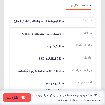
مشخصات کلیدی
نمایشگر
16 اینچ/WUXGA (1920در 1200پیکسل)
پردازنده
8 هسته و 12 رشته/Core 5 210H
حافظه RAM
16 گیگابایت
حافظه
512 گیگابایت SSD
پردازنده گرافیکی
GeForce RTX3050 با رم 6 گیگابایت
اقلام همراه
دفترچه راهنما
شارژر و کابل برق
این کالا فعلا موجود نیست اما می‌توانید زنگوله را بزنید تا به
اطلاع بده
محض موجود شدن، به شما خبر دهیم.