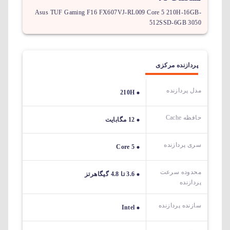
Asus TUF Gaming F16 FX607VJ-RL009 Core 5 210H-16GB-
512SSD-6GB 3050
پردازنده مرکزی
مدل پردازنده
210H
حافظه Cache
12 مگابایت
سری پردازنده
Core 5
محدوده سرعت
3.6 تا 4.8 گیگاهرتز
پردازنده
سازنده پردازنده
Intel