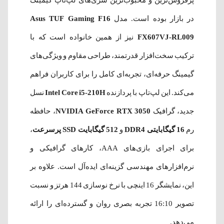
پرفروش‌ترین و محبوب‌ترین سری‌های لپ‌تاپ گیمینگ
در بازار بوده است. مدل
Asus TUF Gaming F16
FX607VJ-RL009
نیز از همین خانواده است که با
ترکیب سخت‌افزار قدرتمند، طراحی مقاوم و ویژگی‌های
گیمینگ حرفه‌ای، تجربه‌ای کامل را برای کاربران فراهم
می‌کند. این لپ‌تاپ با پردازنده
Intel Core i5-210H
نسل
جدید، گرافیک
NVIDIA GeForce RTX 3050
، حافظه
رم
16 گیگابایتی DDR4
و
512 گیگابایت SSD پرسرعت
،
برای اجرای بازی‌های AAA، کارهای گرافیکی و
نرم‌افزارهای مهندسی گزینه‌ای ایده‌آل است. علاوه بر
این، نمایشگر 16 اینچی با نرخ نوسازی 144 هرتز و نسبت
تصویر 16:10 تجربه بصری روان و گسترده‌ای را ارائه
می‌دهد.