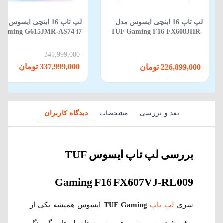
لپ تاپ 16 اینچی ایسوس مدل
لپ‌ تاپ 16 اینچی ایسوس م
Gaming G615JMR-AS74 i7
TUF Gaming F16 FX608JHR-
650HX-16GB-1TB SSD-8GB
RV088 Core i5 14450HX 16GB
RTX5060-WIN 11
512GB SSD 8GB RTX 5050
341,999,000
337,999,000 تومان
226,899,000 تومان
نقد و بررسی
مشخصات
دیدگاه کاربران
بررسی لپ‌‌ تاپ ایسوس TUF
Gaming F16 FX607VJ-RL009
سری
لپ تاپ
TUF Gaming
ایسوس همیشه یکی از