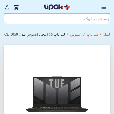
لیپک
لپ تاپ
ایسوس
لپ‌ تاپ 16 اینچی ایسوس مدل TUF Gaming F16 FX607VJ-RL009 Core 5 210H-16GB-512SSD-6GB 3050