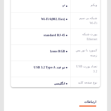
وبکم
✅
شبکه بی سیم
Wi-Fi 6(802.11ax)
Wi-Fi
پورت شبکه
standard RJ-45
Ethernet
کیبورد با نور پس
1zone RGB
زمینه
تعداد پورت USB
دو عدد USB 3.2 Type-A
3.2
نوع صفحه کلید
انگلیسی
ارتباطات