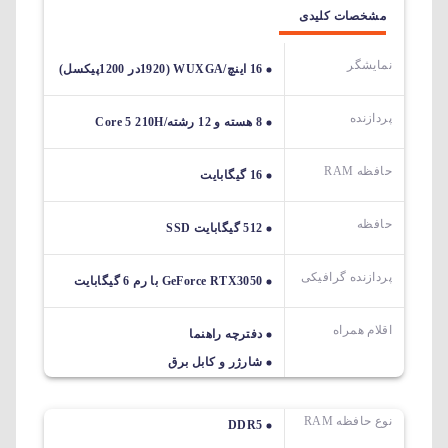
مشخصات کلیدی
نمایشگر
16 اینچ/WUXGA (1920در 1200پیکسل)
پردازنده
8 هسته و 12 رشته/Core 5 210H
حافظه RAM
16 گیگابایت
حافظه
512 گیگابایت SSD
پردازنده گرافیکی
GeForce RTX3050 با رم 6 گیگابایت
اقلام همراه
دفترچه راهنما
شارژر و کابل برق
نوع حافظه RAM
DDR5