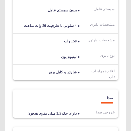
سیستم عامل
بدون سیستم عامل
مشخصات باتری
4 سلولی با ظرفیت 56 وات ساعت
مشخصات آداپتور
150 وات
نوع باتری
لیتیوم یون
اقلام همراه لپ
شارژر و کابل برق
تاپ
صدا
خروجی صدا
دارای جک 3.5 میلی متری هدفون