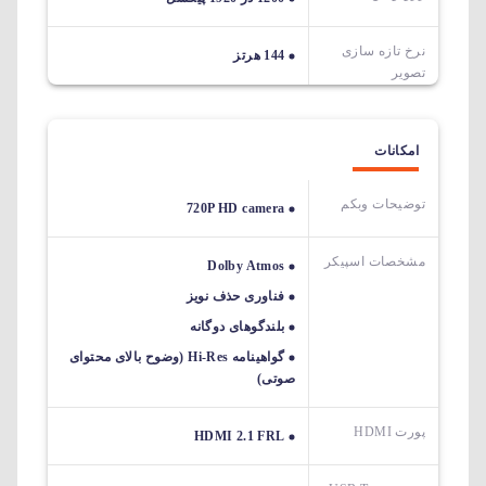
نرخ تازه سازی
144 هرتز
تصویر
امکانات
توضیحات وبکم
720P HD camera
مشخصات اسپیکر
Dolby Atmos
فناوری حذف نویز
بلندگوهای دوگانه
گواهینامه Hi-Res (وضوح بالای محتوای
صوتی)
پورت HDMI
HDMI 2.1 FRL