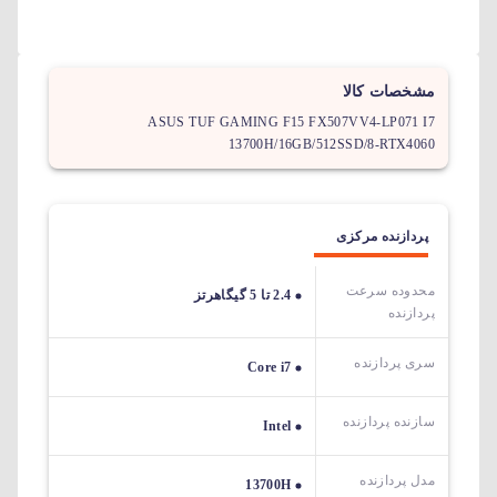
مشخصات کالا
ASUS TUF GAMING F15 FX507VV4-LP071 I7
13700H/16GB/512SSD/8-RTX4060
پردازنده مرکزی
محدوده سرعت
2.4 تا 5 گیگاهرتز
پردازنده
سری پردازنده
Core i7
سازنده پردازنده
Intel
مدل پردازنده
13700H