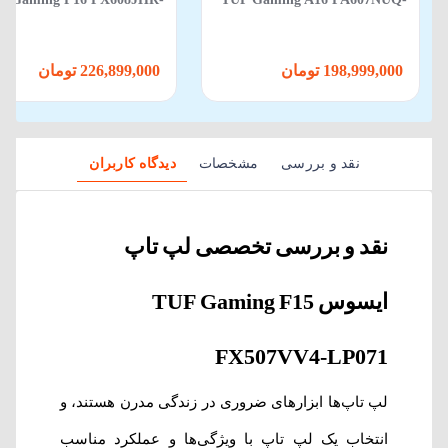
88 Core i5 14450HX 16GB
RL014 R7 170 16GB 512GB SSD
512GB SSD 8GB RTX 5050
6GB RTX 4050
198,999,000 تومان
226,899,000 تومان
نقد و بررسی
مشخصات
دیدگاه کاربران
نقد و بررسی تخصصی لپ‌‌ تاپ
ایسوس TUF Gaming F15
FX507VV4-LP071
لپ تاپ‌ها ابزارهای ضروری در زندگی مدرن هستند، و
انتخاب یک لپ تاپ با ویژگی‌ها و عملکرد مناسب