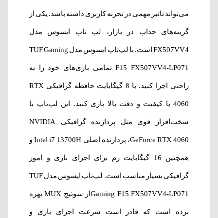
می‌تواند تاثیر مهمی در تجربه کاربری داشته باشد. یکی از
گزینه‌های جذاب در بازار، لپ تاپ ایسوس مدل
FX507VV4 است. با لپ‌‌تاپ ایسوس مدل TUF Gaming
F15 FX507VV4-LP071 تمامی بازی‌های خود را به
راحتی اجرا کنید. با 8 گیگابایت حافظه گرافیکی RTX
4060 با کیفیت و دقت بالا بازی کنید. این لپ‌تاپ با
سخت‌افزار قوی مثل پردازنده‌ گرافیکی NVIDIA
GeForce RTX 4060، پردازنده اصلی Intel i7 13700H و
همچنین 16 گیگابایت رم برای اجرای بازی و امور
گرافیکی بسیار مناسب است. لپ‌‌تاپ ایسوس مدل TUF
Gaming F15 FX507VV4-LP071از سوئیچ MUX بهره
برده است که قادر است سرعت اجرای بازی‌ و