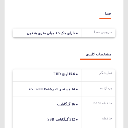
صدا
خروجی صدا
دارای جک 3.5 میلی متری هدفون
مشخصات کلیدی
نمایشگر
15.6 اینچ FHD
پردازنده
14 هسته و 20 رشته/i7-13700H
حافظه RAM
16 گیگابایت
حافظه
512 گیگابایت SSD