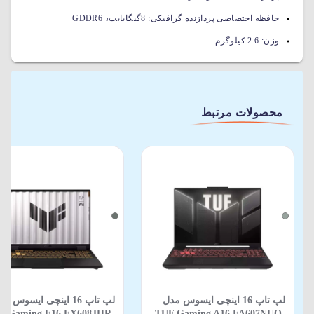
،
حافظه اختصاصی پردازنده گرافیکی:
8گیگابایت
GDDR6
وزن:
2.6 کیلوگرم
محصولات مرتبط
لپ تاپ 16 اینچی ایسوس مدل
لپ تاپ 16 اینچی ایسوس م
F Gaming F16 FX608JHR-
TUF Gaming A16 FA607NUQ-