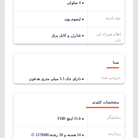
4 سلولی
نوع باتری
لیتیوم یون
اقلام همراه لپ
شارژر و کابل برق
تاپ
صدا
خروجی صدا
دارای جک 3.5 میلی متری هدفون
مشخصات کلیدی
نمایشگر
15.6 اینچ FHD
پردازنده
14 هسته و 20 رشته/i7-13700H