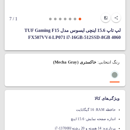
/ 7
1
لپ‌ تاپ 15.6 اینچی ایسوس مدل TUF Gaming F15
FX507VV4-LP071 i7-16GB-512SSD-8GB 4060
رنگ انتخابی:
خاکستری (Mecha Gray)
ویژگی‌های کالا
حافظه RAM:
16 گیگابایت
اندازه صفحه نمایش:
15.6 اینچ
پردازنده:
14 هسته و 20 رشته/i7-13700H