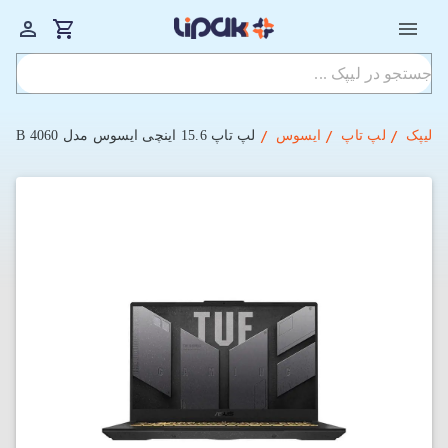
لیپک
لپ تاپ
ایسوس
لپ‌ تاپ 15.6 اینچی ایسوس مدل TUF Gaming F15 FX507VV4-LP071 i7-16GB-512SSD-8GB 4060