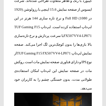
کیبورد با رنگ و ظاهر متفاوت طراحی شده‌اند. شرکت
ایسوس از صفحه نمایش 15.6 اینچی با رزولوشن (1920
در 1080) Full HD و نرخ تازه سازی 144 هرتز در این
لپ‌تاپ استفاده کرده است. لپ‌تاپ TUF Gaming F15
FX507VV4-LP071با سرعت پردازش و نرخ تازه‌سازی
بالا بازی‌ها را بدون کوچک‌ترین لگ اجرا می‌کند. صفحه
نمایش لپ‌‌تاپ TUF Gaming F15 FX507VV4-LP071از
نوع IPS و دارای فناوری صفحه نمایش مات است. روکش
مات در صفحه نمایش این لپ‌تاپ امکان استفاده‌ی
طولانی مدت، بدون خستگی چشم را به کاربران خود
می‌دهد.