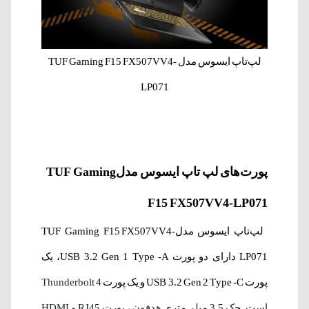
لپ‌‌تاپ ایسوس مدل TUF Gaming F15 FX507VV4-
LP071
پورت‌های لپ‌‌ تاپ ایسوس مدلTUF Gaming
F15 FX507VV4-LP071
لپ‌‌تاپ ایسوس مدلTUF Gaming F15 FX507VV4-
LP071 دارای دو پورت USB 3.2 Gen 1 Type -A، یک
پورت USB 3.2 Gen 2 Type -C و یک پورت
Thunderbolt 4
است. جک 3.5 میلی‌متری هدفون ، پورت RJ45 و HDMI