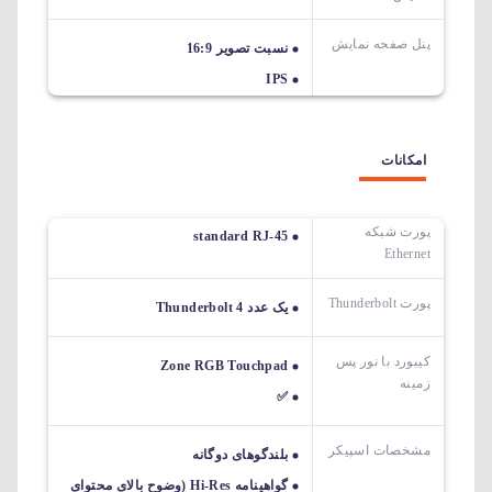
پنل صفحه نمایش
نسبت تصویر 16:9
IPS
امکانات
پورت شبکه
standard RJ-45
Ethernet
پورت Thunderbolt
یک عدد Thunderbolt 4
کیبورد با نور پس
Zone RGB Touchpad
زمینه
✅
مشخصات اسپیکر
بلندگوهای دوگانه
گواهینامه Hi-Res (وضوح بالای محتوای