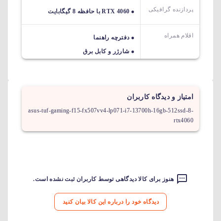
پردازنده گرافیکی
RTX 4060 با حافظه 8 گیگابایت
اقلام همراه
دفترچه راهنما
شارژر و کابل برق
امتیاز و دیدگاه کاربران
asus-tuf-gaming-f15-fx507vv4-lp071-i7-13700h-16gb-512ssd-8-
rtx4060
هنوز برای کالا دیدگاهی توسط کاربران ثبت نشده است.
دیدگاه خود را درباره این کالا بیان کنید