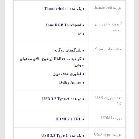
پورت Thunderbolt
یک عدد Thunderbolt 4
کیبورد با نور پس
Zone RGB Touchpad
زمینه
✅
مشخصات اسپیکر
بلندگوهای دوگانه
گواهینامه Hi-Res (وضوح بالای محتوای
صوتی)
فناوری حذف نویز
Dolby Atmos
تعداد پورت USB
دو عدد USB 3.2 Type-A
3.2
پورت HDMI
HDMI 2.1 FRL
پورت USB Type-
یک عدد USB 3.2 Type-C