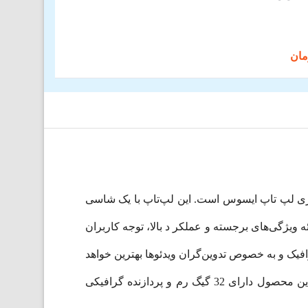
و شیک‌تر از هر سری لپ تاپ ایسوس است. این لپ‌تاپ با یک شاسی
ست که به دلیل ارائه ویژگی‌های برجسته و عملکر د بالا، توجه کاربران
سان و طراحان گرافیک و به خصوص تدوین‌گران ویدئوها بهترین خواهد
دارای صفحه‌نمایش 16 اینچی است. از Intel Core Ultra7 155H به عنوان پردازنده مرکزی بهره می‌برد. این محصول دارای 32 گیگ رم و پردازنده گرافیکی