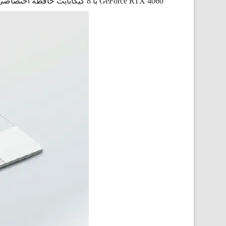
GeForce RTX 4060 با 8 گیگابایت حافظه اختصاصی، پردازش تصاویر این لپ‌تاپ گیمینگ را انجام می‌دهد.