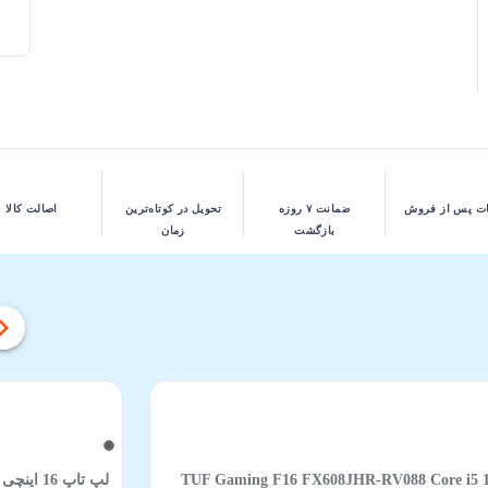
ت پس از فروش
ضمانت ۷ روزه
تحویل در کوتاه‌ترین
اصالت کالا
بازگشت
زمان
TUF Gaming F16 FX608JHR-RV088 Core i5 14450HX 16GB 512