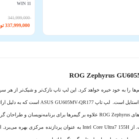
WIN 11
341,999,000
337,999,000 تومان
دقت و ظرافت Zephyrus GU605MV چشم‌ها را به خود خیره خواهد کرد. این لپ تاپ نازک‌تر 
لپ تاپ ASUS GU605MV-QR177 ا
انتخاب لپ تاپ‌های ROG Zephyrus علاوه بر گیمرها برای برنامه‌نوی