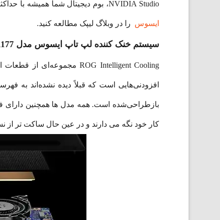
NVIDIA Studio، بوم دیجیتال شما همیشه با حداکثر پایداری و کارایی به روز است، بنابراین می‌توانید روی ایده بزرگ بعدی خود تمرکز کنید.
ایسوس
را در وبلاگ لیپک مطالعه کنید.
سیستم خنک کننده لپ تاپ ایسوس مدل GU605MV-QR177
بازطراحی‌شده است. همه مدل ها همچنین دارای فلز 
کار خود نگه می دارند و در عین حال ساکت تر از ن