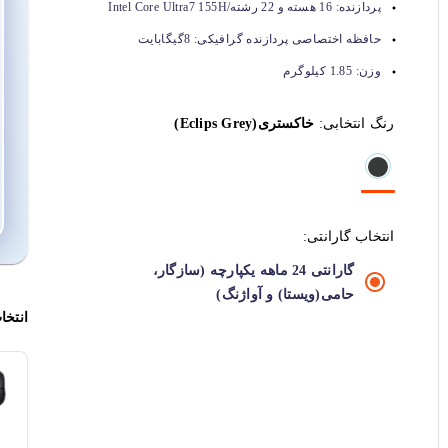
پردازنده:
16 هسته و 22 رشته/Intel Core Ultra7 155H
حافظه اختصاصی پردازنده گرافیکی:
8گیگابایت
وزن:
1.85 کیلوگرم
رنگ انتخابی:
خاکستری(Eclips Grey)
انتخاب گارانتی:
گارانتی 24 ماهه یکپارچه (سازگار،
حامی(ویستا) و آواژنگ)
انتخا