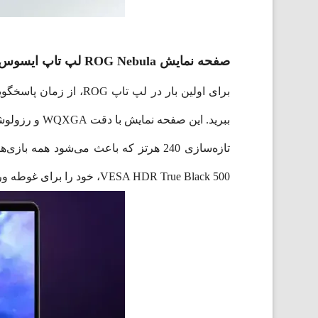
صفحه نمایش ROG Nebula لپ تاپ ایسوس مدل GU605MV-QR177
برای اولین بار در لپ تاپ ROG، از زمان پاسخگویی بسیار سریع و نسبت کنتراست باورنکردنی که تنها با فناوری
VESA HDR True Black 500، خود را برای غوطه ور شدن در محتوای HDR چنان واقعی آماده کنید که صفحه نمایش ذوب شود.