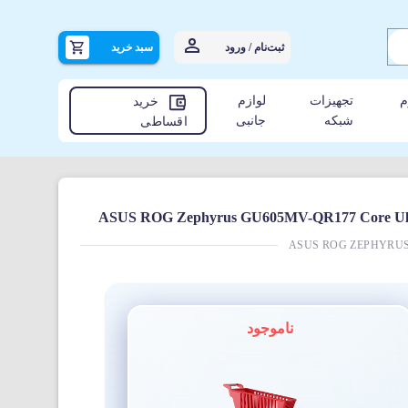
ثبت‌نام / ورود
سبد خرید
م
تجهیزات
لوازم
خرید
شبکه
جانبی
اقساطی
ASUS ROG ZEPHYRUS G
ناموجود