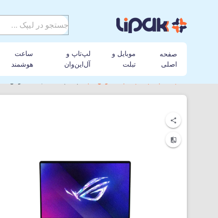
موبایل و
لپ‌تاپ و
ساعت
صفحه
اصلی
تبلت
آل‌این‌وان
هوشمند
لیپک
لپ تاپ
ایسوس
لپ تاپ 16 اینچی ایسوس مدل ASUS ROG Zephyrus GU605MV-QR177 Core Ultra7-32GB-1TSSD-8GB