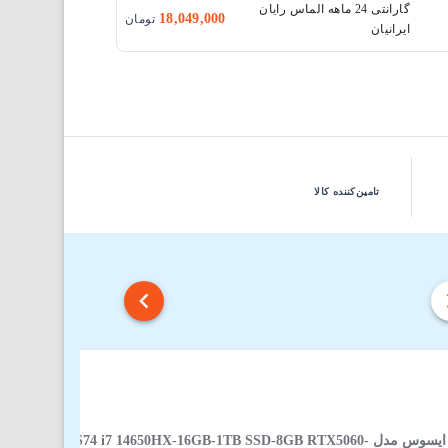
گارانتی 24 ماهه الماس رایان
18,049,000
تومان
ایرانیان
تامین‌کننده کالا
لپ‌ تاپ 16 اینچی ایسوس مدل JMR-AS74 i7 14650HX-16GB-1TB SSD-8GB RTX5060