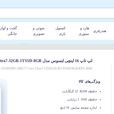
هارد و
کنسول
صوتی و
گجت و لواز
هندزفری
مموری
بازی
تصویری
خانگی
لپ تاپ 16 اینچی ایسوس مدل ASUS ROG Zephyrus GU605MV-QR177 Core Ultra7-32GB-1TSSD-8GB
U605MV-QR177 Core Ultra7-155H/32GB/1TSSD/8GB-RTX 4060
ویژگی‌های کالا
حافظه RAM:
32 گیگابایت
حافظه SSD:
1 ترابایت
اندازه صفحه نمایش:
16 اینچ