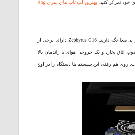
بهترین لپ تاپ های سری Rog
ROG Intelligent Cooling مجموعه‌ای از قطعات است که با هم هماهنگی دارند تا لپ‌تاپ‌های با عملکرد بالا را خنک و بی‌صدا نگه دارند. Zephyrus G16 دارای برخی از
ننده ROG، از جمله فن‌های جریان قوس نسل دوم، اتاق بخار، و یک خروجی هوای با راندمان بالا
ت. روی هم رفته، این سیستم ها دستگاه را در اوج