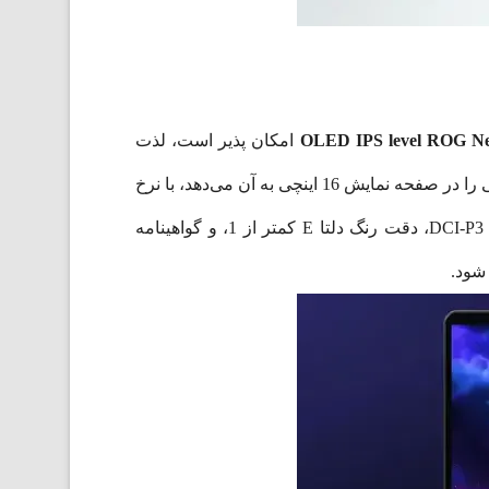
OLED IPS level ROG N
امکان پذیر است، لذت
ببرید. این صفحه نمایش با دقت WQXGA و رزولوشن 2.5K یعنی 1600 در 2560 پیکسل است که تراکم پیکسلی باورنکردنی را در صفحه نمایش 16 اینچی به آن می‌دهد، با نرخ
تازه‌سازی 240 هرتز که باعث می‌شود همه بازی‌های شما ابریشمی به نظر برسند. با پوشش 100 درصدی فضای رنگی DCI-P3، دقت رنگ دلتا E کمتر از 1، و گواهینامه