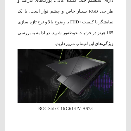
دارای سیستم خنک کننده عالی، پورت‌های کارآمد و
طراحی RGB بسیار خاص و چشم نواز است. با یک
نمایشگر با کیفیت +FHD با وضوح بالا و نرخ تازه سازی
165 هرتز در جزئیات غوطه‌ور شوید. در ادامه به بررسی
ویژگی‌های این لپ‌تاپ می‌پردازیم.
ROG Strix G16 G614JV-AS73