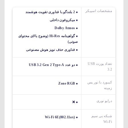
مشخصات اسپیکر
2 بلندگو با فناوری تقویت هوشمند
میکروفون داخلی
Dolby Atmos
گواهینامه Hi-Res (وضوح بالای محتوای
صوتی)
فناوری حذف نویز هوش مصنوعی
تعداد پورت USB
دو عدد USB 3.2 Gen 2 Type-A
3.2
کیبورد با نور پس
Zone RGB
زمینه
درایو نوری
❌
شبکه بی سیم
Wi-Fi 6E(802.11ax)
Wi-Fi