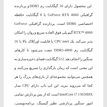
این محصول دارای 16 گیگابایت رم DDR5 و پردازنده
گرافیکی GeForce RTX 4060 با 8 گیگابایت حافظه
اختصاصی DDR6 است. پردازنده گرافیکی GeForce
RTX™ 4060 گیم پلی فوق العاده سریع و روان را امکان
پذیر می‌کند. یک CPU intel با قابلیت اورکلاک بالا با 16
گیگابایت رم DDR5-4800 جفت می‌شود تا کارهای
سنگین را انجام دهد. 512 گیگابایت فضای ذخیره‌سازی به
این معنی است که زمان بارگذاری را تسریع می‌کنند و
همچنین می‌توانید مجموعه‌ای از بازی‌های بزرگ را هر
کجا که می‌روید ببرید. این لپ تاپ دارای CPU مدل
IntelCore i7 13650HX است که از پس پردازش تمامی
امور سنگین پردازشی نظیر گیمینگ، برنامه‌نویسی،