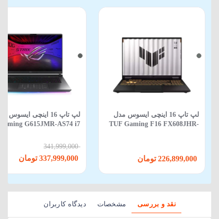
لپ تاپ 16 اینچی ایسوس مدل
لپ‌ تاپ 16 اینچی ایسوس م
Gaming G615JMR-AS74 i7
TUF Gaming F16 FX608JHR-
650HX-16GB-1TB SSD-8GB
RV088 Core i5 14450HX 16GB
RTX5060-WIN 11
512GB SSD 8GB RTX 5050
341,999,000
337,999,000 تومان
226,899,000 تومان
نقد و بررسی
مشخصات
دیدگاه کاربران