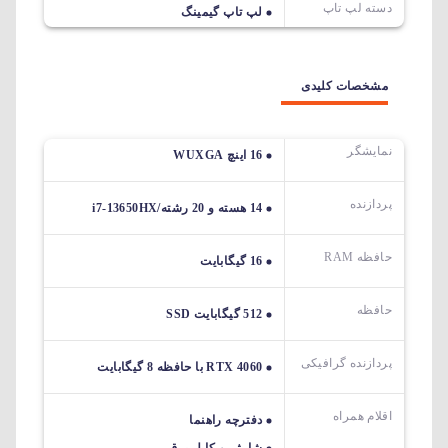
دسته لپ تاپ
لپ تاپ گیمینگ
مشخصات کلیدی
نمایشگر
16 اینچ WUXGA
پردازنده
14 هسته و 20 رشته/i7-13650HX
حافظه RAM
16 گیگابایت
حافظه
512 گیگابایت SSD
پردازنده گرافیکی
RTX 4060 با حافظه 8 گیگابایت
اقلام همراه
دفترچه راهنما
شارژر و کابل برق