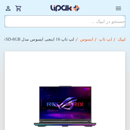
لیپک
لپ تاپ
ایسوس
لپ‌ تاپ 16 اینچی ایسوس مدل Asus ROG Strix G16 G614JV-AS73 i7-16GB-512SSD-8GB