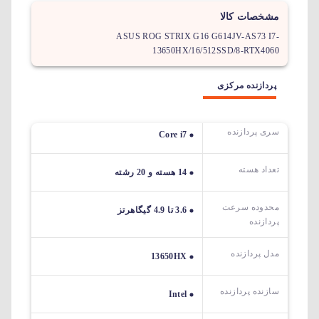
مشخصات کالا
ASUS ROG STRIX G16 G614JV-AS73 I7-
13650HX/16/512SSD/8-RTX4060
پردازنده مرکزی
سری پردازنده
Core i7
تعداد هسته
14 هسته و 20 رشته
محدوده سرعت
3.6 تا 4.9 گیگاهرتز
پردازنده
مدل پردازنده
13650HX
سازنده پردازنده
Intel