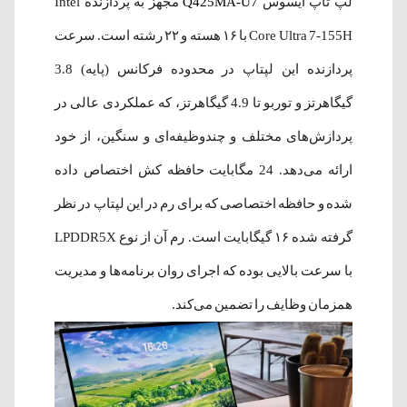
لپ تاپ ایسوس
Q425MA-U7
مجهز به پردازنده Intel
Core Ultra 7-155H با ۱۶ هسته و ۲۲ رشته است. سرعت
پردازنده این لپتاپ در محدوده فرکانس (پایه) 3.8
گیگاهرتز و توربو تا 4.9 گیگاهرتز، که عملکردی عالی در
پردازش‌های مختلف و چندوظیفه‌ای و سنگین، از خود
ارائه می‌دهد. 24 مگابایت حافظه کش اختصاص داده
شده و حافظه اختصاصی که برای رم در این لپتاپ در نظر
گرفته شده ۱۶ گیگابایت است. رم آن از نوع LPDDR5X
با سرعت بالایی بوده که اجرای روان برنامه‌ها و مدیریت
همزمان وظایف را تضمین می‌کند.