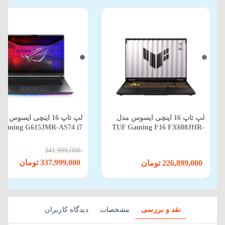
لپ تاپ 16 اینچی ایسوس مدل
لپ‌ تاپ 16 اینچی ایسوس م
Gaming G615JMR-AS74 i7
TUF Gaming F16 FX608JHR-
650HX-16GB-1TB SSD-8GB
RV088 Core i5 14450HX 16GB
RTX5060-WIN 11
512GB SSD 8GB RTX 5050
341,999,000
337,999,000 تومان
226,899,000 تومان
نقد و بررسی
مشخصات
دیدگاه کاربران