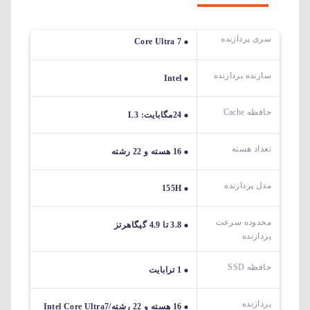
سری پردازنده
Core Ultra 7
سازنده پردازنده
Intel
حافظه Cache
24مگابایت: L3
تعداد هسته
16 هسته و 22 رشته
مدل پردازنده
155H
محدوده سرعت
3.8 تا 4.9 گیگاهرتز
پردازنده
حافظه SSD
1 ترابایت
پردازنده
16 هسته و 22 رشته/Intel Core Ultra7