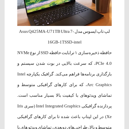
لپ‌ تاپ ایسوس مدل Asus Q425MA-U71TB Ultra 7-
16GB-1TSSD-intel
حافظه ذخیره‌سازی ۱ ترابایت حافظه SSD از نوع NVMe
PCIe 4.0، که سرعت بالایی در بوت شدن سیستم و
بارگذاری برنامه‌ها فراهم می‌کند. گرافیک یکپارچه Intel
Arc Graphics، که برای کارهای گرافیکی متوسط و
تماشای ویدئوهای با کیفیت بالا بسیار مناسب است.
پردازنده گرافیکی Intel Integrated Graphics (سری Iris
Xe) در این لپتاپ باعث شده تا برای کارهای گرافیکی
متوسط و بالا، طراحی‌های دو‌بعدی، تماشای ویدئو های با