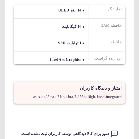
نمایشگر
14 اینچ OLED
حافظه RAM
16 گیگابایت
حافظه
1 ترابایت SSD
پردازنده گرافیکی
Intel Arc Graphics
امتیاز و دیدگاه کاربران
asus-q425ma-u71tb-ultra-7-155h-16gb-1tssd-integrated
هنوز برای کالا دیدگاهی توسط کاربران ثبت نشده است.