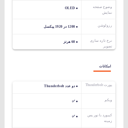
وضوح صفحه
OLED
نمایش
رزولوشن
1200 در 1920 پیکسل
نرخ تازه سازی
60 هرتز
تصویر
امکانات
پورت Thunderbolt
دو عدد Thunderbolt
وبکم
✅
کیبورد با نور پس
✅
زمینه