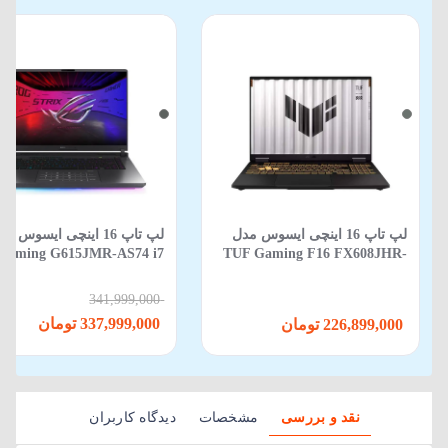
لپ تاپ 16 اینچی ایسوس مدل
لپ‌ تاپ 16 اینچی ایسوس م
Gaming G615JMR-AS74 i7
TUF Gaming F16 FX608JHR-
650HX-16GB-1TB SSD-8GB
RV088 Core i5 14450HX 16GB
RTX5060-WIN 11
512GB SSD 8GB RTX 5050
341,999,000
337,999,000 تومان
226,899,000 تومان
نقد و بررسی
مشخصات
دیدگاه کاربران