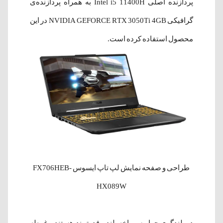
پردازنده اصلی Intel i5 11400H
به همراه پردازنده‌ی
گرافیکی NVIDIA GEFORCE RTX 3050Ti 4GB در این
محصول استفاده کرده است.
طراحی و صفحه نمایش لپ‌ تاپ ایسوس FX706HEB-
HX089W