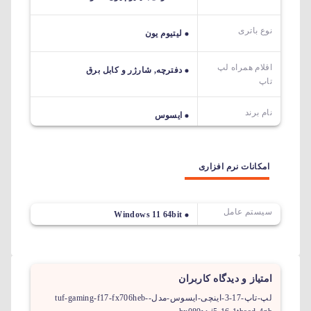
نوع باتری
لیتیوم یون
اقلام همراه لپ
دفترچه, شارژر و کابل برق
تاپ
نام برند
ایسوس
امکانات نرم افزاری
سیستم عامل
Windows 11 64bit
امتیاز و دیدگاه کاربران
لپ-تاپ-17-3-اینچی-ایسوس-مدل-tuf-gaming-f17-fx706heb-