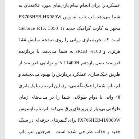
عملکرد را برای انجام تمام بازی‌های مورد علاقه‌تان به
شما می‌دهد. لپ تاپ ایسوس FX706HEB-HX089W
مجهز به کارت گرافیک جدید GeForce RTX 3050 Ti
است که تجربه بازی روانی را روی صفحه نمایش 144
هرتزی و 100% sRGB به شما می‌دهد. با پردازنده
قدرتمند نسل یازدهم i5 11400H و توانایی قدرتمند از
طریق خنک‌سازی عملکرد پردازش را بهبود می‌بخشد و
لپ تاپ شما را خنک نگه می‌دارد. این لپ تاپ با یک باتری
48 واتی با دوام طولانی شما را در مدت‌های زمان
طولانی بی‌نیاز از پریزهای برق می‌کند. لپ تاپ ایسوس
FX706HEB-HX089W برای گیمرهای حرفه‌ای در سبک
جدید و جذاب طراحی شده است. هم‌چنین لپ تاپ