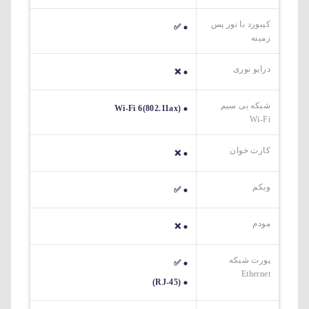
کیبورد با نور پس
✅
زمینه
درایو نوری
❌
شبکه بی سیم
Wi-Fi 6(802.11ax)
Wi-Fi
کارت خوان
❌
وبکم
✅
مودم
❌
پورت شبکه
✅
Ethernet
(RJ-45)