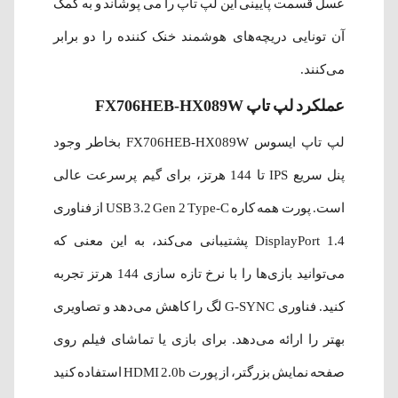
عسل قسمت پایینی این لپ تاپ را می پوشاند و به کمک
آن تونایی دریچه‌های هوشمند خنک کننده را دو برابر
می‌کنند.
عملکرد لپ تاپ FX706HEB-HX089W
لپ تاپ ایسوس FX706HEB-HX089W بخاطر وجود
پنل سریع IPS تا 144 هرتز، برای گیم پرسرعت عالی
است. پورت همه کاره USB 3.2 Gen 2 Type-C از فناوری
DisplayPort 1.4 پشتیبانی می‌کند، به این معنی که
می‌توانید بازی‌ها را با نرخ تازه سازی 144 هرتز تجربه
کنید. فناوری G-SYNC لگ را کاهش می‌دهد و تصاویری
بهتر را ارائه می‌دهد. برای بازی یا تماشای فیلم روی
صفحه نمایش بزرگتر، از پورت HDMI 2.0b استفاده کنید