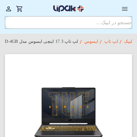
لیپک
لپ تاپ
ایسوس
لپ‌ تاپ 17.3 اینچی ایسوس مدل TUF Gaming F17 FX706HEB-HX089W i5-16-1TBSSD-4GB