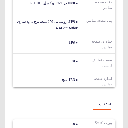
دقت صفحه
1080 در 1920 پیکسل, Full HD
نمایش
پنل صفحه نمایش
IPS, روشنایی 250 نیت, نرخ تازه سازی
صفحه 144هرتز
فناوری صفحه
IPS
نمایش
صفحه نمایش
❌
لمسی
اندازه صفحه
17.3 اینچ
نمایش
امکانات
پورت Serial
❌