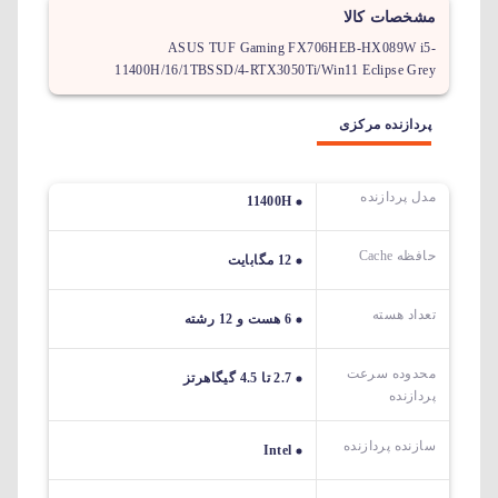
مشخصات کالا
ASUS TUF Gaming FX706HEB-HX089W i5-
11400H/16/1TBSSD/4-RTX3050Ti/Win11 Eclipse Grey
پردازنده مرکزی
مدل پردازنده
11400H
حافظه Cache
12 مگابایت
تعداد هسته
6 هست و 12 رشته
محدوده سرعت
2.7 تا 4.5 گیگاهرتز
پردازنده
سازنده پردازنده
Intel