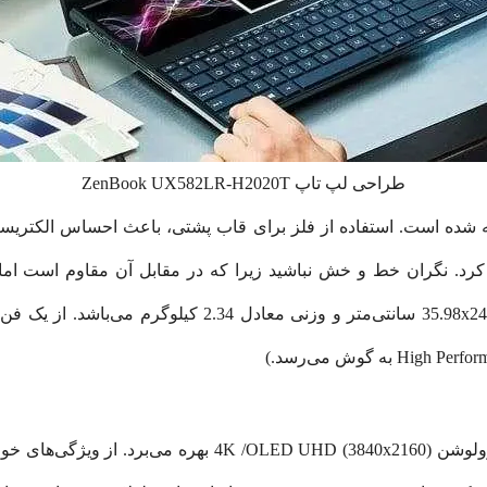
طراحی لپ تاپ ZenBook UX582LR-H2020T
 از فلز باکیفیت ساخته شده است. استفاده از فلز برای قاب پشتی، باعث احساس
UX582LR-H2020T دارای ابعادی معادل 35.98x24.92x2.15 سانت
لپ‌تاپ UX582LR از صفحه نمایش 15 اینچی با رزولوشن (D UHD