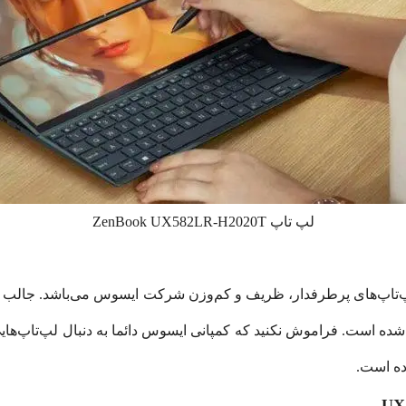
لپ تاپ ZenBook UX582LR-H2020T
اپ ایسوس UX582LR-H2020T، از سری U لپ‌تاپ‌های پرطرفدار، ظریف و کم‌وزن شرکت ایسوس می‌
 شرکت Asus می‌باشد، تعبیه شده است. فراموش نکنید که کمپانی ایسوس دائما به دنبا
وده است.