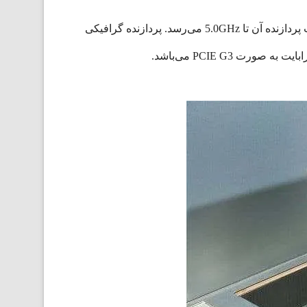
از پردازنده Octa Core ،Intel Core i7، مدل 10870H بهره برده است و دارای 16 گیگابایت رم نیز می‌باشد.سرعت پردازنده آن تا 5.0GHz می‌رسد. پردازنده گرافیکی