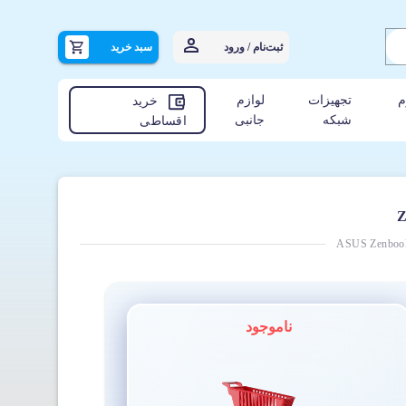
ثبت‌نام / ورود
سبد خرید
م
تجهیزات
لوازم
خرید
شبکه
جانبی
اقساطی
ASUS Zenboo
ناموجود