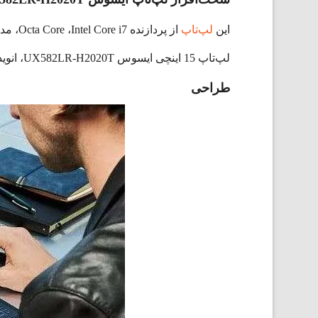
این
لپ‌تاپ
لپ‌تاپ 15 اینچی ایسوس UX582LR-H2020T، انویدیا مدل Geforce RTX 3070 8GB می‌باشد. فضای حافظه داخلی آن 1 ترابایت به صورت PCIE G3 می‌باشد.
طراحی