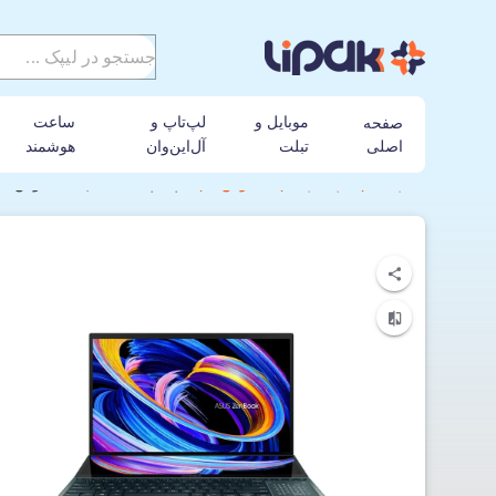
موبایل و
لپ‌تاپ و
ساعت
صفحه
اصلی
تبلت
آل‌این‌وان
هوشمند
لیپک
لپ تاپ
ایسوس
لپ‌تاپ 15.6 اینچی ایسوس ZenBook UX582LR-H2020T