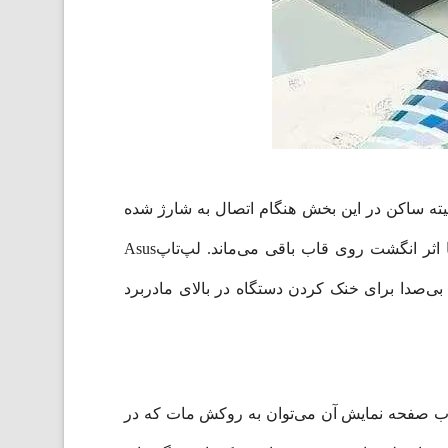
 الکتریسیته ساکن در این بخش هنگام اتصال به شارژ شده
است که البته نمی‌توان از آن به عنوان ضعف یاد کرد. نگران خط و خش نباشید زیرا که در مقابل آن مقاوم است اما اثر انگشت روی قاب باقی می‌ماند. لپ‌تاپAsus
ی‌متر و وزنی معادل 2.34 کیلوگرم می‌باشد. از یک فن بی‌صدا برای خنک کردن دستگاه در بالای مادربرد
3840x2160) 4K /OLE بهره می‌برد. از ویژگی‌های خوب صفحه نمایش آن می‌توان به روکش مات که در