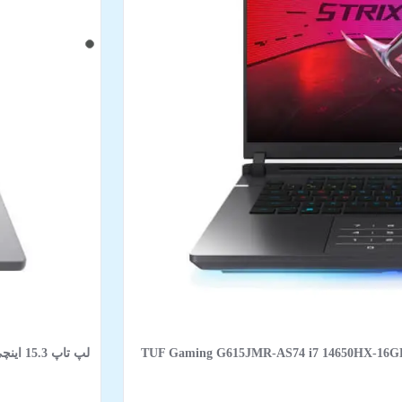
TUF Gaming G615JMR-AS74 i7 14650HX-16GB-1TB SSD-8GB RT-
لپ‌ تاپ 15.3 اینچی لنوو مدل IdeaPad Slim 3 15IRH10-TFU i7-13620H-16GB-512SSD-Intel-New